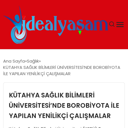
ANASAYFA
Ana Sayfa
Sağlık
KÜTAHYA SAĞLIK BİLİMLERİ ÜNİVERSİTESİ’NDE BOROBİYOTA
GÜNDEM
İLE YAPILAN YENİLİKÇİ ÇALIŞMALAR
EKONOMI
KÜTAHYA SAĞLIK BİLİMLERİ
İDEAL YAŞAM
ÜNİVERSİTESİ’NDE BOROBİYOTA İLE
YAPILAN YENİLİKÇİ ÇALIŞMALAR
İDEAL SPOR