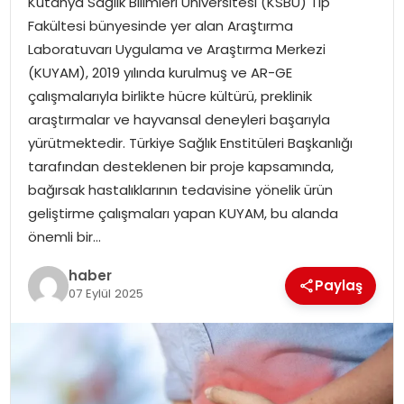
Kütahya Sağlık Bilimleri Üniversitesi (KSBÜ) Tıp
YAŞAM
Fakültesi bünyesinde yer alan Araştırma
Laboratuvarı Uygulama ve Araştırma Merkezi
MAGAZIN
(KUYAM), 2019 yılında kurulmuş ve AR-GE
çalışmalarıyla birlikte hücre kültürü, preklinik
SAĞLIK
araştırmalar ve hayvansal deneyleri başarıyla
yürütmektedir. Türkiye Sağlık Enstitüleri Başkanlığı
SOSYAL HABER
tarafından desteklenen bir proje kapsamında,
bağırsak hastalıklarının tedavisine yönelik ürün
geliştirme çalışmaları yapan KUYAM, bu alanda
önemli bir…
haber
Paylaş
07 Eylül 2025