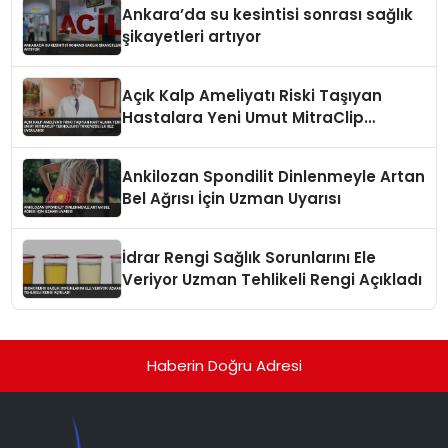
Ankara’da su kesintisi sonrası sağlık
şikayetleri artıyor
Açık Kalp Ameliyatı Riski Taşıyan
Hastalara Yeni Umut MitraClip
Teknolojisi Türkiye’de İlk Kez
Uygulandı
Ankilozan Spondilit Dinlenmeyle Artan
Bel Ağrısı İçin Uzman Uyarısı
İdrar Rengi Sağlık Sorunlarını Ele
Veriyor Uzman Tehlikeli Rengi Açıkladı
Haberin Doğru Adresi