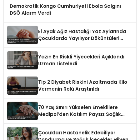
Demokratik Kongo Cumhuriyeti Ebola Salgını
DSÖ Alarm Verdi
El Ayak Ağız Hastalığı Yaz Aylarında
Çocuklarda Yayılıyor Döküntüleri
Suçiçeğiyle Karışabiliyor
Yazın En Riskli Yiyecekleri Açıklandı
Uzman Listeledi
Tip 2 Diyabet Riskini Azaltmada Kilo
Vermenin Rolü Araştırıldı
70 Yaş Sınırı Yükselen Emeklilere
Medipol’den Katılım Paysız Sağlık
İmkanı
Çocukları Hastanelik Edebiliyor
Dondurma ve Soğuk İçecekler Hijyenik