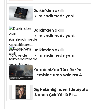
Daikin’den akıllı
iklimlendirmede yeni
dönem: Madoka Plus
Türkiye’de
Daikin’den akıllı
iklimlendirmede yeni
dönem: Madoka Plus
Türkiye’de
Daikin’den akıllı
iklimlendirmede yeni
dönem: Madoka Plus
Türkiye’de
Karadeniz’de Türk Ro-Ro
Gemisine Dron Saldırısı 4
Mürettebat Yaralandı
Diş Hekimliğinden Edebiyata
Uzanan Çok Yönlü Bir
Yaşam: Yeşim Şahin Yaman