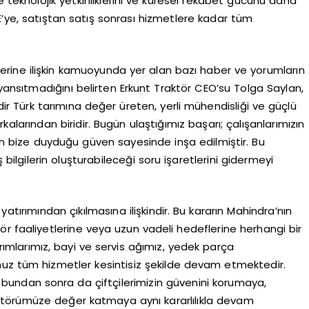
e teknolojik yetkinliklerini ve küresel rekabet gücünü daha
E’ye, satıştan satış sonrası hizmetlere kadar tüm
lerine ilişkin kamuoyunda yer alan bazı haber ve yorumların
 yansıtmadığını belirten Erkunt Traktör CEO’su Tolga Saylan,
redir Türk tarımına değer üreten, yerli mühendisliği ve güçlü
larından biridir. Bugün ulaştığımız başarı; çalışanlarımızın
zin bize duyduğu güven sayesinde inşa edilmiştir. Bu
ilgilerin oluşturabileceği soru işaretlerini gidermeyi
atırımından çıkılmasına ilişkindir. Bu kararın Mahindra’nın
ktör faaliyetlerine veya uzun vadeli hedeflerine herhangi bir
ımlarımız, bayi ve servis ağımız, yedek parça
uz tüm hizmetler kesintisiz şekilde devam etmektedir.
 bundan sonra da çiftçilerimizin güvenini korumaya,
ktörümüze değer katmaya aynı kararlılıkla devam