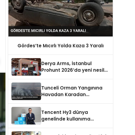
Gördes’te Mıcırlı Yolda Kaza 3 Yaralı
Derya Arms, İstanbul
Prohunt 2026’da yeni nesil
ürünlerini ve global marka
vizyonunu sergiledi
Tunceli Orman Yangınına
Havadan Karadan
Müdahale Ediliyor
Tencent Hy3 dünya
genelinde kullanıma
sunuldu