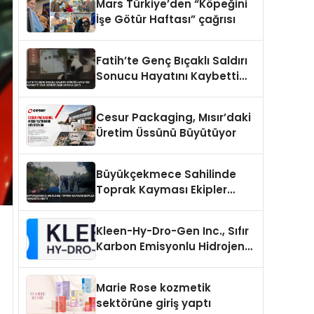
Mars Türkiye’den “Köpeğini
İşe Götür Haftası” çağrısı
Fatih’te Genç Bıçaklı Saldırı
Sonucu Hayatını Kaybetti
Yeni Görüntüler Ortaya Çıktı
Cesur Packaging, Mısır’daki
Üretim Üssünü Büyütüyor
Büyükçekmece Sahilinde
Toprak Kayması Ekipler
Harekete Geçti
Kleen-Hy-Dro-Gen Inc., Sıfır
Karbon Emisyonlu Hidrojen
Isıtma Teknolojisinde ISO ve
TSSA Düzenleyici Onaylarını
Marie Rose kozmetik
Aldı
sektörüne giriş yaptı