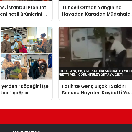
s, İstanbul Prohunt
Tunceli Orman Yangınına
ni nesil ürünlerini ve
Havadan Karadan Müdahale
arka vizyonunu
Ediliyor
iye’den “Köpeğini İşe
Fatih’te Genç Bıçaklı Saldırı
tası” çağrısı
Sonucu Hayatını Kaybetti Yen
Görüntüler Ortaya Çıktı