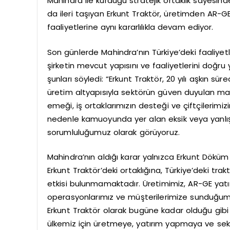
Mahindra ile kurduğu stratejik ortaklık sayesind
da ileri taşıyan Erkunt Traktör, üretimden AR-G
faaliyetlerine aynı kararlılıkla devam ediyor.
Son günlerde Mahindra’nın Türkiye’deki faaliyet
şirketin mevcut yapısını ve faaliyetlerini doğru
şunları söyledi: “Erkunt Traktör, 20 yılı aşkın sü
üretim altyapısıyla sektörün güven duyulan marka
emeği, iş ortaklarımızın desteği ve çiftçilerimi
nedenle kamuoyunda yer alan eksik veya yanlış b
sorumluluğumuz olarak görüyoruz.
Mahindra’nın aldığı karar yalnızca Erkunt Döküm y
Erkunt Traktör’deki ortaklığına, Türkiye’deki tra
etkisi bulunmamaktadır. Üretimimiz, AR-GE yatır
operasyonlarımız ve müşterilerimize sunduğum
Erkunt Traktör olarak bugüne kadar olduğu gibi
ülkemiz için üretmeye, yatırım yapmaya ve se