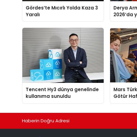
Gördes’te Mıcırlı Yolda Kaza 3
Derya Arm
Yaralı
2026’da ye
global m
sergiledi
Tencent Hy3 dünya genelinde
Mars Türk
kullanıma sunuldu
Götür Haf
Haberin Doğru Adresi