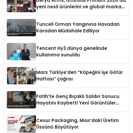
Derya Arms, İstanbul Prohunt 2026’da
yeni nesil ürünlerini ve global marka
vizyonunu sergiledi
Tunceli Orman Yangınına Havadan
Karadan Müdahale Ediliyor
Tencent Hy3 dünya genelinde
kullanıma sunuldu
Mars Türkiye’den “Köpeğini İşe Götür
Haftası” çağrısı
Fatih’te Genç Bıçaklı Saldırı Sonucu
Hayatını Kaybetti Yeni Görüntüler
Ortaya Çıktı
Cesur Packaging, Mısır’daki Üretim
Üssünü Büyütüyor