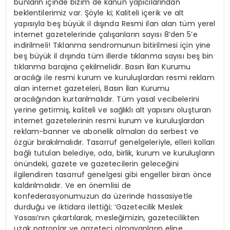
bunların içinde bizim de kanun yapıcılarından
beklentilerimiz var. Şöyle ki; Kaliteli içerik ve alt
yapısıyla beş büyük il dışında Resmi ilan alan tüm yerel
internet gazetelerinde çalışanların sayısı 8’den 5’e
indirilmeli! Tıklanma sendromunun bitirilmesi için yine
beş büyük il dışında tüm illerde tıklanma sayısı beş bin
tıklanma barajına çekilmelidir. Basın İlan Kurumu
aracılığı ile resmi kurum ve kuruluşlardan resmi reklam
alan internet gazeteleri, Basın İlan Kurumu
aracılığından kurtarılmalıdır. Tüm yasal vecibelerini
yerine getirmiş, kaliteli ve sağlıklı alt yapısını oluşturan
internet gazetelerinin resmi kurum ve kuruluşlardan
reklam-banner ve abonelik almaları da serbest ve
özgür bırakılmalıdır. Tasarruf genelgeleriyle, elleri kolları
bağlı tutulan belediye, oda, birlik, kurum ve kuruluşların
önündeki, gazete ve gazetecilerin geleceğini
ilgilendiren tasarruf genelgesi gibi engeller biran önce
kaldırılmalıdır. Ve en önemlisi de
konfederasyonumuzun da üzerinde hassasiyetle
durduğu ve iktidara ilettiği; ‘Gazetecilik Meslek
Yasası’nın çıkartılarak, mesleğimizin, gazetecilikten
uzak patronlar ve gazeteci olmayanların eline