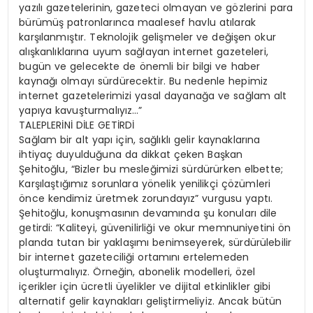
yazılı gazetelerinin, gazeteci olmayan ve gözlerini para
bürümüş patronlarınca maalesef havlu atılarak
karşılanmıştır. Teknolojik gelişmeler ve değişen okur
alışkanlıklarına uyum sağlayan internet gazeteleri,
bugün ve gelecekte de önemli bir bilgi ve haber
kaynağı olmayı sürdürecektir. Bu nedenle hepimiz
internet gazetelerimizi yasal dayanağa ve sağlam alt
yapıya kavuşturmalıyız…”
TALEPLERİNİ DİLE GETİRDİ
Sağlam bir alt yapı için, sağlıklı gelir kaynaklarına
ihtiyaç duyulduğuna da dikkat çeken Başkan
Şehitoğlu, “Bizler bu mesleğimizi sürdürürken elbette;
Karşılaştığımız sorunlara yönelik yenilikçi çözümleri
önce kendimiz üretmek zorundayız” vurgusu yaptı.
Şehitoğlu, konuşmasının devamında şu konuları dile
getirdi: “Kaliteyi, güvenilirliği ve okur memnuniyetini ön
planda tutan bir yaklaşımı benimseyerek, sürdürülebilir
bir internet gazeteciliği ortamını ertelemeden
oluşturmalıyız. Örneğin, abonelik modelleri, özel
içerikler için ücretli üyelikler ve dijital etkinlikler gibi
alternatif gelir kaynakları geliştirmeliyiz. Ancak bütün