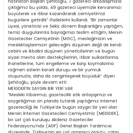
hatırlatan Başkan Şehitoğlu, 7 gazeteci arkadaşımızla
çıktığımız bu yolda, 49 gazeteci üyemizle kervanımızı
büyüterek ve itibar kazandırarak cemiyetimizi
bugünlere getirdik” ifadelerini kullandı. “Bir zamanlar
üyesi, yöneticisi ve Sekiz dönem Başkanlığını yaptığım,
temiz duygularımla bayrağımızı teslim ettiğim, Mersin
Gazeteciler Cemiyetinin (MGC), mesleğimizin ve
meslektaşlarımızın geleceğini düşünen değil de kendi
cebini ve ikbalini düşünen yöneticilerinin ve bugün
siyasi mevta olan destekçilerinin, itibar suikastlarına,
ihanetlerine, tüm engelleme ve karşı koymalarına
rağmen sizlerin kararlı duruşu ve bir yumruk
oluşunuzla, daha da zenginleşerek büyüdük” diyen
Şehitoğlu, şöyle devam etti:
MEİGDER’İN SAYGIN BİR YERİ VAR
“Mesleki itibarımızı, gazetecilik etik anlayışımızı ve
saygınlığımızı ön planda tutarak yaptığımız internet
gazeteciliği ile Türkiye’de bugün saygın bir yeri olan
Mersin İnternet Gazetecileri Cemiyetimiz (MEİGDER),
bir üst çatı kuruluşu Akdeniz Gazeteciler
Federasyonu’nda (AGF) Genel Başkan Yardımcısı
düzeyinde, Türkiye’nin en üst gazeteci örgütü, çatısı