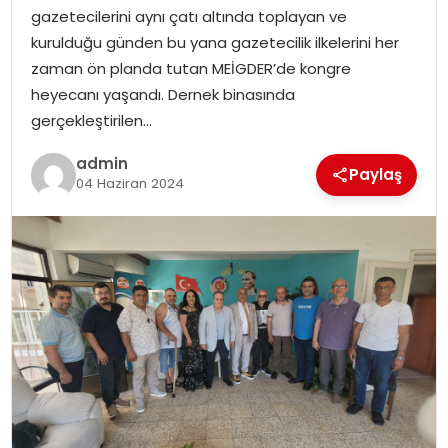
YAŞAM
gazetecilerini aynı çatı altında toplayan ve
kurulduğu günden bu yana gazetecilik ilkelerini her
MAGAZIN
zaman ön planda tutan MEİGDER’de kongre
heyecanı yaşandı. Dernek binasında
SAĞLIK
gerçekleştirilen…
admin
SOSYAL HABER
Paylaş
04 Haziran 2024