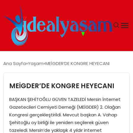
ANASAYFA
Ana Sayfa
Yaşam
MEİGDER’DE KONGRE HEYECANI
GÜNDEM
MEİGDER’DE KONGRE HEYECANI
EKONOMI
BAŞKAN ŞEHİTOĞLU GÜVEN TAZELEDİ Mersin İnternet
İDEAL YAŞAM
Gazetecileri Cemiyeti Derneği (MEİGDER) 2. Olağan
Kongresi gerçekleştirildi. Mevcut başkan A. Vahap
İDEAL SPOR
Şehitoğlu oy birliği ile yeniden seçilerek güven
tazeledi. Mersin’de yaklaşık 4 yıldır internet