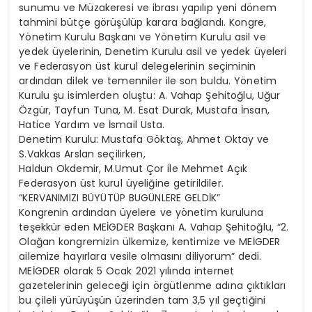
sunumu ve Müzakeresi ve ibrası yapılıp yeni dönem
tahmini bütçe görüşülüp karara bağlandı. Kongre,
Yönetim Kurulu Başkanı ve Yönetim Kurulu asil ve
yedek üyelerinin, Denetim Kurulu asil ve yedek üyeleri
ve Federasyon üst kurul delegelerinin seçiminin
ardından dilek ve temenniler ile son buldu. Yönetim
Kurulu şu isimlerden oluştu: A. Vahap Şehitoğlu, Uğur
Özgür, Tayfun Tuna, M. Esat Durak, Mustafa İnsan,
Hatice Yardım ve İsmail Usta.
Denetim Kurulu: Mustafa Göktaş, Ahmet Oktay ve
S.Vakkas Arslan seçilirken,
Haldun Okdemir, M.Umut Çor ile Mehmet Açık
Federasyon üst kurul üyeliğine getirildiler.
“KERVANIMIZI BÜYÜTÜP BUGÜNLERE GELDİK”
Kongrenin ardından üyelere ve yönetim kuruluna
teşekkür eden MEİGDER Başkanı A. Vahap Şehitoğlu, “2.
Olağan kongremizin ülkemize, kentimize ve MEİGDER
ailemize hayırlara vesile olmasını diliyorum” dedi.
MEİGDER olarak 5 Ocak 2021 yılında internet
gazetelerinin geleceği için örgütlenme adına çıktıkları
bu çileli yürüyüşün üzerinden tam 3,5 yıl geçtiğini