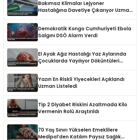
Bakımsız Klimalar Lejyoner
Hastalığına Davetiye Çıkarıyor Uzman
Uyardı
Demokratik Kongo Cumhuriyeti Ebola
Salgını DSÖ Alarm Verdi
El Ayak Ağız Hastalığı Yaz Aylarında
Çocuklarda Yayılıyor Döküntüleri
Suçiçeğiyle Karışabiliyor
Yazın En Riskli Yiyecekleri Açıklandı
Uzman Listeledi
Tip 2 Diyabet Riskini Azaltmada Kilo
Vermenin Rolü Araştırıldı
70 Yaş Sınırı Yükselen Emeklilere
Medipol’den Katılım Paysız Sağlık