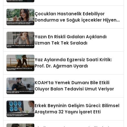
İmkanı
Çocukları Hastanelik Edebiliyor
Dondurma ve Soğuk İçecekler Hijyenik
Değilse Tehlikeli
Yazın En Riskli Gıdaları Açıklandı
Uzman Tek Tek Sıraladı
Yaz Aylarında Egzersiz Saati Kritik:
Prof. Dr. Ağırman Uyardı
KOAH’ta Yemek Dumanı Bile Etkili
Oluyor Balon Tedavisi Umut Veriyor
Erkek Beyninin Gelişim Süreci: Bilimsel
Araştırma 32 Yaşını İşaret Etti