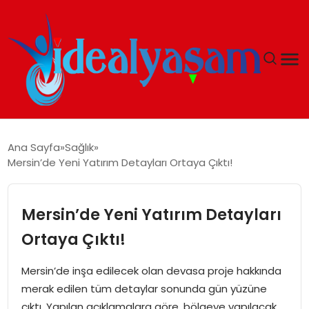
ANASAYFA
Ana Sayfa
Sağlık
Mersin’de Yeni Yatırım Detayları Ortaya Çıktı!
GÜNDEM
EKONOMI
Mersin’de Yeni Yatırım Detayları
Ortaya Çıktı!
İDEAL YAŞAM
Mersin’de inşa edilecek olan devasa proje hakkında
İDEAL SPOR
merak edilen tüm detaylar sonunda gün yüzüne
çıktı. Yapılan açıklamalara göre, bölgeye yapılacak