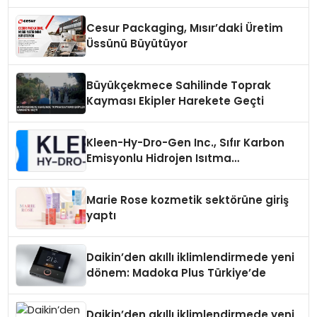
Ortaya Çıktı
Cesur Packaging, Mısır’daki Üretim
Üssünü Büyütüyor
Büyükçekmece Sahilinde Toprak
Kayması Ekipler Harekete Geçti
Kleen-Hy-Dro-Gen Inc., Sıfır Karbon
Emisyonlu Hidrojen Isıtma
Teknolojisinde ISO ve TSSA
Düzenleyici Onaylarını Aldı
Marie Rose kozmetik sektörüne giriş
yaptı
Daikin’den akıllı iklimlendirmede yeni
dönem: Madoka Plus Türkiye’de
Daikin’den akıllı iklimlendirmede yeni