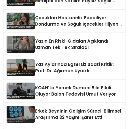
Medipol’den Katılım Paysız Sağlık
İmkanı
Çocukları Hastanelik Edebiliyor
Dondurma ve Soğuk İçecekler Hijyenik
Değilse Tehlikeli
Yazın En Riskli Gıdaları Açıklandı
Uzman Tek Tek Sıraladı
Yaz Aylarında Egzersiz Saati Kritik:
Prof. Dr. Ağırman Uyardı
KOAH’ta Yemek Dumanı Bile Etkili
Oluyor Balon Tedavisi Umut Veriyor
Erkek Beyninin Gelişim Süreci: Bilimsel
Araştırma 32 Yaşını İşaret Etti