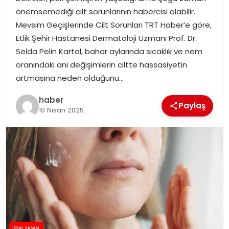
YAŞAM
önemsemediği cilt sorunlarının habercisi olabilir.
Mevsim Geçişlerinde Cilt Sorunları TRT Haber’e göre,
MAGAZIN
Etlik Şehir Hastanesi Dermatoloji Uzmanı Prof. Dr.
Selda Pelin Kartal, bahar aylarında sıcaklık ve nem
SAĞLIK
oranındaki ani değişimlerin ciltte hassasiyetin
artmasına neden olduğunu…
SOSYAL HABER
haber
Paylaş
10 Nisan 2025