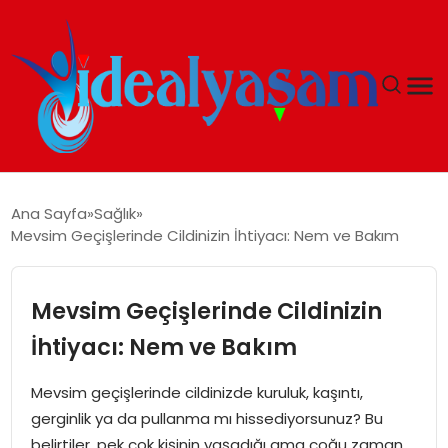
ANASAYFA
Ana Sayfa
Sağlık
Mevsim Geçişlerinde Cildinizin İhtiyacı: Nem ve Bakım
GÜNDEM
EKONOMI
Mevsim Geçişlerinde Cildinizin
İhtiyacı: Nem ve Bakım
İDEAL YAŞAM
Mevsim geçişlerinde cildinizde kuruluk, kaşıntı,
İDEAL SPOR
gerginlik ya da pullanma mı hissediyorsunuz? Bu
belirtiler, pek çok kişinin yaşadığı ama çoğu zaman