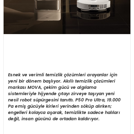
Esnek ve verimli temizlik
çö
z
ü
mleri arayanlar i
ç
in
yeni bir d
ö
nem ba
ş
l
ı
yor. Ak
ı
ll
ı
temizlik
çö
z
ü
mleri
markas
ı
MOVA,
ç
ekim g
ü
c
ü
ve alg
ı
lama
sistemleriyle hijyende
çı
tay
ı
zirveye ta
şı
yan yeni
nesil robot s
ü
p
ü
rgesini tan
ı
tt
ı
. P50 Pro Ultra, 19.000
Pa emi
ş
g
ü
c
ü
yle kirleri yerinden s
ö
k
ü
p al
ı
rken;
engelleri kolayca a
ş
arak, temizlikte sadece hal
ı
lar
ı
de
ğ
il, insan g
ü
c
ü
n
ü
de ortadan kald
ı
r
ı
yor.