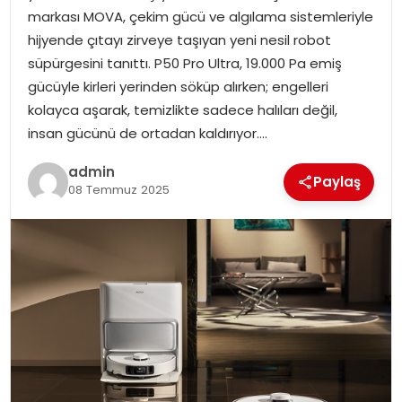
YAŞAM
markası MOVA, çekim gücü ve algılama sistemleriyle
hijyende çıtayı zirveye taşıyan yeni nesil robot
MAGAZIN
süpürgesini tanıttı. P50 Pro Ultra, 19.000 Pa emiş
gücüyle kirleri yerinden söküp alırken; engelleri
SAĞLIK
kolayca aşarak, temizlikte sadece halıları değil,
insan gücünü de ortadan kaldırıyor….
SOSYAL HABER
admin
Paylaş
08 Temmuz 2025