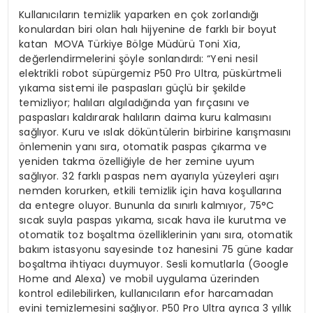
Kullanıcıların temizlik yaparken en çok zorlandığı
konulardan biri olan halı hijyenine de farklı bir boyut
katan MOVA Türkiye Bölge Müdürü Toni Xia,
değerlendirmelerini şöyle sonlandırdı: “Yeni nesil
elektrikli robot süpürgemiz P50 Pro Ultra, püskürtmeli
yıkama sistemi ile paspasları güçlü bir şekilde
temizliyor; halıları algıladığında yan fırçasını ve
paspasları kaldırarak halıların daima kuru kalmasını
sağlıyor. Kuru ve ıslak döküntülerin birbirine karışmasını
önlemenin yanı sıra, otomatik paspas çıkarma ve
yeniden takma özelliğiyle de her zemine uyum
sağlıyor. 32 farklı paspas nem ayarıyla yüzeyleri aşırı
nemden korurken, etkili temizlik için hava koşullarına
da entegre oluyor. Bununla da sınırlı kalmıyor, 75°C
sıcak suyla paspas yıkama, sıcak hava ile kurutma ve
otomatik toz boşaltma özelliklerinin yanı sıra, otomatik
bakım istasyonu sayesinde toz hanesini 75 güne kadar
boşaltma ihtiyacı duymuyor. Sesli komutlarla (Google
Home and Alexa) ve mobil uygulama üzerinden
kontrol edilebilirken, kullanıcıların efor harcamadan
evini temizlemesini sağlıyor. P50 Pro Ultra ayrıca 3 yıllık