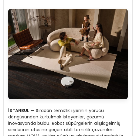
İ
STANBUL
—
Sıradan temizlik işlerinin yorucu
döngüsünden kurtulmak isteyenler, çözümü
inovasyonda buldu. Robot süpürgelerin alışılagelmiş
sınırlarının ötesine geçen akıllı temizlik çözümleri
markası MOVA, çekim gücü ve algılama sistemleriyle