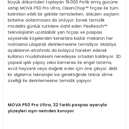
büyük döküntüleri toplayan 19.000 Pa’lık emiş gücüne
sahip MOVA P50 Pro Ultra, CleanChop™ fırçası ile tüm
kalıntıları etkili bir şekilde temizlerken, dökülen saçların
birbirine dolanmasını da önlüyor. Esnek temizlik
modelini günlük rutinlere dahil eden FlexReach™
teknolojisinin uzatılabilir yan fırçası ve paspası
sayesinde köşelerden kenarlara kadar mekanın her
noktasına ulaşarak derinlemesine temizliyor. Mobilya
ayaklarının etrafında da kolayca hareket ederek
kullanıcı müdahalesini neredeyse ortadan kaldırıyor. 3D
yapısal ışıklı yapay zeka kamerası ile engel tanıma,
evcil hayvanlı veya dağınık evler için öne çıkıyor. Akıllı
kir algılama teknolojisi ise gerektiğinde tekrar silme
özelliği ile derinlemesine temizlik yapıyor.
MOVA P50 Pro Ultra, 32 farkl
ı
paspas ayar
ı
yla
y
ü
zeyleri a
şı
r
ı
nemden koruyor