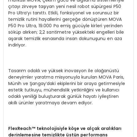
çıtayı zirveye taşıyan yeni nesil robot süpürgesi P50
Pro Ultra’yı tanıttı. Etkili, fonksiyonel ve sorunsuz bir
temizlik rutini hayallerini gerçeğe dönüştüren MOVA
P50 Pro Ultra, 19.000 Pa emiş gücüyle kirleri yerinden
söküp alırken; 2,2 santimetre yüksekteki engelleri bile
aşarak temizlik esnasında insan dokunuşunu en aza
indiriyor.
Tasarım odaklı ve yüksek inovasyon ile olağanüstü
deneyimler yaratma misyonuyla kurulan MOVA Paris,
Münih ve Şangay’daki ekiplerini bir araya getirmesiyle
estetik tutkuyu, mühendislik yetkinliğini ve kullanıcı
odaklı yeniliği buluşturarak günlük hayatı iyileştiren
akıllı ürünler yaratmaya devam ediyor.
FlexReach™ t
eknolojisiyle k
öş
e ve al
ç
ak aral
ı
klar
ı
d
erinlemesine temizlikte
ü
st
ü
n performans