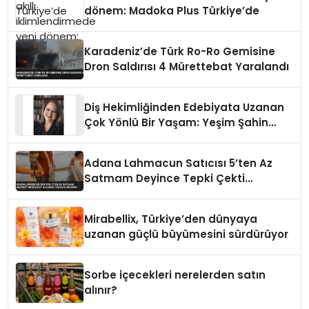
dönem: Madoka Plus Türkiye’de
Karadeniz’de Türk Ro-Ro Gemisine
Dron Saldırısı 4 Mürettebat Yaralandı
Diş Hekimliğinden Edebiyata Uzanan
Çok Yönlü Bir Yaşam: Yeşim Şahin
Yaman
Adana Lahmacun Satıcısı 5’ten Az
Satmam Deyince Tepki Çekti
Belediye Tezgahı Kaldırdı
Mirabellix, Türkiye’den dünyaya
uzanan güçlü büyümesini sürdürüyor
Sorbe içecekleri nerelerden satın
alınır?