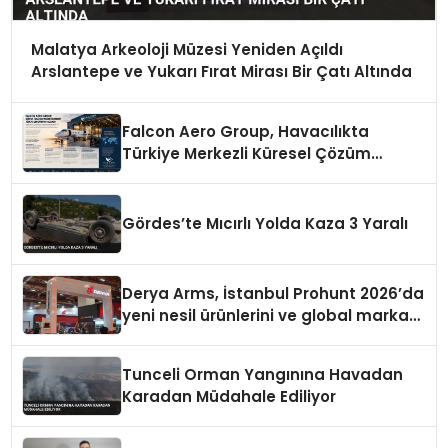
Malatya Arkeoloji Müzesi Yeniden Açıldı
Arslantepe ve Yukarı Fırat Mirası Bir Çatı Altında
Falcon Aero Group, Havacılıkta
Türkiye Merkezli Küresel Çözüm
Ortağı Olma Yolunda İlerliyor
Gördes’te Mıcırlı Yolda Kaza 3 Yaralı
Derya Arms, İstanbul Prohunt 2026’da
yeni nesil ürünlerini ve global marka
vizyonunu sergiledi
Tunceli Orman Yangınına Havadan
Karadan Müdahale Ediliyor