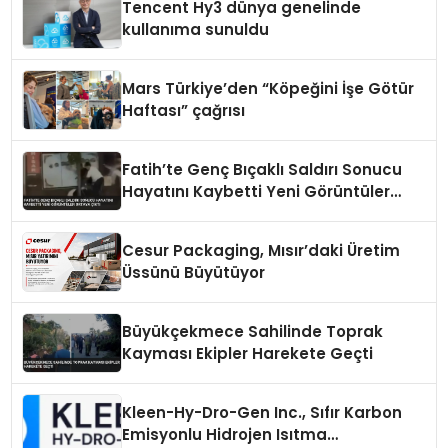
Tencent Hy3 dünya genelinde
kullanıma sunuldu
Mars Türkiye’den “Köpeğini İşe Götür
Haftası” çağrısı
Fatih’te Genç Bıçaklı Saldırı Sonucu
Hayatını Kaybetti Yeni Görüntüler
Ortaya Çıktı
Cesur Packaging, Mısır’daki Üretim
Üssünü Büyütüyor
Büyükçekmece Sahilinde Toprak
Kayması Ekipler Harekete Geçti
Kleen-Hy-Dro-Gen Inc., Sıfır Karbon
Emisyonlu Hidrojen Isıtma