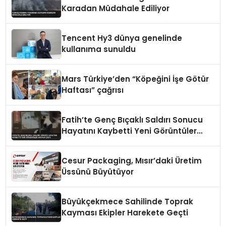
Karadan Müdahale Ediliyor
Tencent Hy3 dünya genelinde
kullanıma sunuldu
Mars Türkiye’den “Köpeğini İşe Götür
Haftası” çağrısı
Fatih’te Genç Bıçaklı Saldırı Sonucu
Hayatını Kaybetti Yeni Görüntüler
Ortaya Çıktı
Cesur Packaging, Mısır’daki Üretim
Üssünü Büyütüyor
Büyükçekmece Sahilinde Toprak
Kayması Ekipler Harekete Geçti