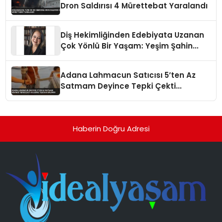
Dron Saldırısı 4 Mürettebat Yaralandı
Diş Hekimliğinden Edebiyata Uzanan
Çok Yönlü Bir Yaşam: Yeşim Şahin
Yaman
Adana Lahmacun Satıcısı 5’ten Az
Satmam Deyince Tepki Çekti
Belediye Tezgahı Kaldırdı
Haberin Doğru Adresi