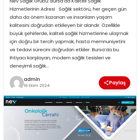
Nev Sağlık Grubu: Bursa’da Kaliteli Sağlık
YAŞAM
Hizmetlerinin Adresi Sağlık sektörü, her geçen gün
daha da önem kazanan ve insanların yaşam
MAGAZIN
kalitesini doğrudan etkileyen bir alandır. Özellikle
büyük şehirlerde, kaliteli sağlık hizmetlerine ulaşmak
SAĞLIK
için doğru bir tercih yapmak, hasta memnuniyetini
ve tedavi sürecini doğrudan etkiler. Bursa’da bu
SOSYAL HABER
ihtiyacı karşılayan, modern sağlık tesisleri ve
deneyimli sağlık…
admin
Paylaş
19 Ekim 2024