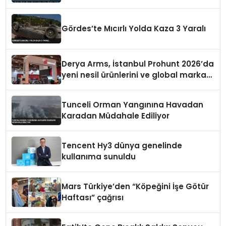
Ortağı Olma Yolunda İlerliyor
Gördes’te Mıcırlı Yolda Kaza 3 Yaralı
Derya Arms, İstanbul Prohunt 2026’da
yeni nesil ürünlerini ve global marka
vizyonunu sergiledi
Tunceli Orman Yangınına Havadan
Karadan Müdahale Ediliyor
Tencent Hy3 dünya genelinde
kullanıma sunuldu
Mars Türkiye’den “Köpeğini İşe Götür
Haftası” çağrısı