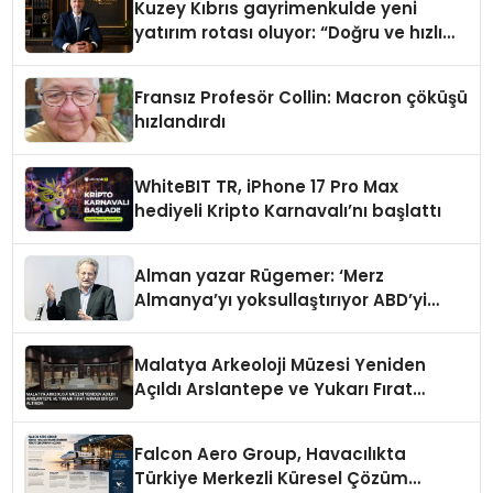
Kuzey Kıbrıs gayrimenkulde yeni
yatırım rotası oluyor: “Doğru ve hızlı
hareket eden kazanacak”
Fransız Profesör Collin: Macron çöküşü
hızlandırdı
WhiteBIT TR, iPhone 17 Pro Max
hediyeli Kripto Karnavalı’nı başlattı
Alman yazar Rügemer: ‘Merz
Almanya’yı yoksullaştırıyor ABD’yi
zenginleştiriyor’
Malatya Arkeoloji Müzesi Yeniden
Açıldı Arslantepe ve Yukarı Fırat
Mirası Bir Çatı Altında
Falcon Aero Group, Havacılıkta
Türkiye Merkezli Küresel Çözüm