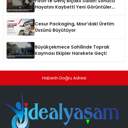
Fatih’te Genç Bıçaklı Saldırı Sonucu
Hayatını Kaybetti Yeni Görüntüler
Ortaya Çıktı
Cesur Packaging, Mısır’daki Üretim
Üssünü Büyütüyor
Büyükçekmece Sahilinde Toprak
Kayması Ekipler Harekete Geçti
Haberin Doğru Adresi