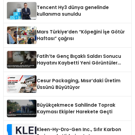
Tencent Hy3 dünya genelinde
kullanıma sunuldu
Mars Türkiye’den “Köpeğini İşe Götür
Haftası” çağrısı
Fatih’te Genç Bıçaklı Saldırı Sonucu
Hayatını Kaybetti Yeni Görüntüler
Ortaya Çıktı
Cesur Packaging, Mısır’daki Üretim
Üssünü Büyütüyor
Büyükçekmece Sahilinde Toprak
Kayması Ekipler Harekete Geçti
Kleen-Hy-Dro-Gen Inc., Sıfır Karbon