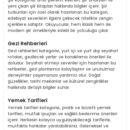
Şiir kategorisi, ünlü şairlerin eserleri, şiir analizleri ve
yeni çıkan şiir kitapları hakkında bilgiler içerir. Şiir
tutkunları için özel olarak hazırlanan bu kategori,
edebiyat severlerin ilgisini çekecek nitelikte zengin
içeriklere sahiptir. Okuyucular, hem klasik hem de
modern şiir örnekleriyle edebi bir yolculuğa çıkar.
Gezi Rehberleri
Gezi rehberleri kategorisi, yurt içi ve yurt dışı seyahat
rotaları, gezilecek yerler ve konaklama önerileri ile
doludur. Seyahat etmeyi sevenler için hazırlanan bu
rehberler, gezi planlarınızı kolaylaştırır ve unutulmaz
deneyimler yaşamanıza yardımcı olur. Doğal
güzellikler, tarihi mekanlar ve kültürel zenginlikler
hakkında detaylı bilgiler sunar.
Yemek Tarifleri
Yemek tarifleri kategorisi, pratik ve lezzetli yemek
tarifleri, mutfak ipuçları ve sağlıklı beslenme önerileri
içerir. Herkesin kolayca uygulayabileceği tariflerle,
mutfakta harikalar yaratabilirsiniz. Geleneksel ve