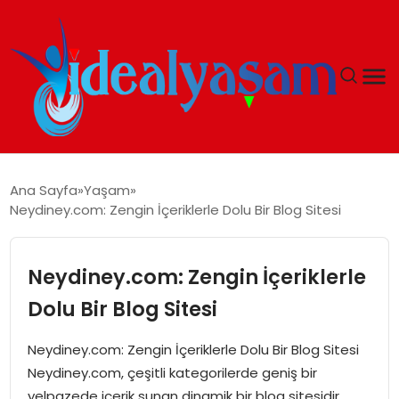
ANASAYFA
Ana Sayfa
Yaşam
Neydiney.com: Zengin İçeriklerle Dolu Bir Blog Sitesi
GÜNDEM
EKONOMI
Neydiney.com: Zengin İçeriklerle
Dolu Bir Blog Sitesi
İDEAL YAŞAM
Neydiney.com: Zengin İçeriklerle Dolu Bir Blog Sitesi
İDEAL SPOR
Neydiney.com, çeşitli kategorilerde geniş bir
yelpazede içerik sunan dinamik bir blog sitesidir.