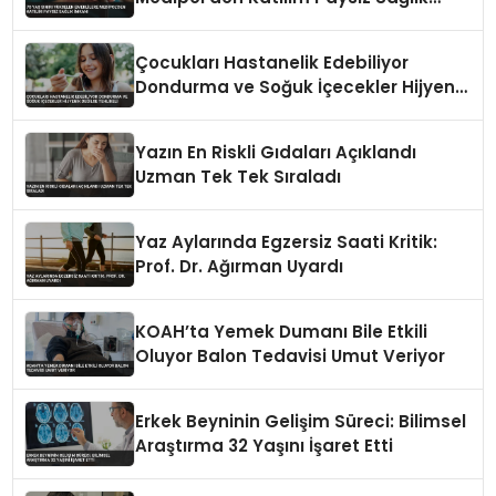
İmkanı
Çocukları Hastanelik Edebiliyor
Dondurma ve Soğuk İçecekler Hijyenik
Değilse Tehlikeli
Yazın En Riskli Gıdaları Açıklandı
Uzman Tek Tek Sıraladı
Yaz Aylarında Egzersiz Saati Kritik:
Prof. Dr. Ağırman Uyardı
KOAH’ta Yemek Dumanı Bile Etkili
Oluyor Balon Tedavisi Umut Veriyor
Erkek Beyninin Gelişim Süreci: Bilimsel
Araştırma 32 Yaşını İşaret Etti