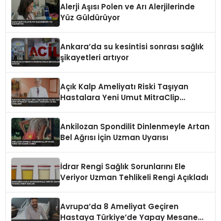
Alerji Aşısı Polen ve Arı Alerjilerinde
Yüz Güldürüyor
Ankara’da su kesintisi sonrası sağlık
şikayetleri artıyor
Açık Kalp Ameliyatı Riski Taşıyan
Hastalara Yeni Umut MitraClip
Teknolojisi Türkiye’de İlk Kez
Uygulandı
Ankilozan Spondilit Dinlenmeyle Artan
Bel Ağrısı İçin Uzman Uyarısı
İdrar Rengi Sağlık Sorunlarını Ele
Veriyor Uzman Tehlikeli Rengi Açıkladı
Avrupa’da 8 Ameliyat Geçiren
Hastaya Türkiye’de Yapay Mesane