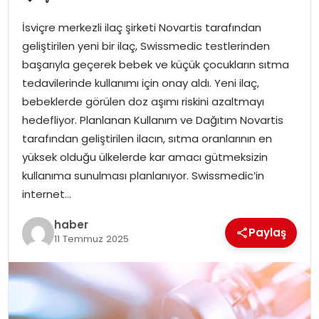
YAŞAM
İsviçre merkezli ilaç şirketi Novartis tarafından
MAGAZIN
geliştirilen yeni bir ilaç, Swissmedic testlerinden
başarıyla geçerek bebek ve küçük çocukların sıtma
SAĞLIK
tedavilerinde kullanımı için onay aldı. Yeni ilaç,
bebeklerde görülen doz aşımı riskini azaltmayı
SOSYAL HABER
hedefliyor. Planlanan Kullanım ve Dağıtım Novartis
tarafından geliştirilen ilacın, sıtma oranlarının en
yüksek olduğu ülkelerde kar amacı gütmeksizin
kullanıma sunulması planlanıyor. Swissmedic’in
internet…
haber
Paylaş
11 Temmuz 2025