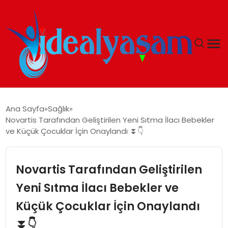
ANASAYFA
Ana Sayfa
Sağlık
Novartis Tarafından Geliştirilen Yeni Sıtma İlacı Bebekler
GÜNDEM
ve Küçük Çocuklar İçin Onaylandı ⏬👇
EKONOMI
Novartis Tarafından Geliştirilen
İDEAL YAŞAM
Yeni Sıtma İlacı Bebekler ve
Küçük Çocuklar İçin Onaylandı
İDEAL SPOR
⏬👇