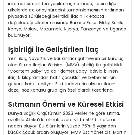
internet sitesinden yapılan açıklamada, ilacın diğer
ülkelerde de onay sürecini tamamlamasının ardından
piyasaya sürüleceği belirtildi. İlacın ilk etapta
dağıtılacağı ülkeler arasında Burkina Faso, Fildişi Sahili,
Kenya, Malavi, Mozambik, Nijerya, Tanzanya ve Uganda
bulunuyor.
İşbirliği ile Geliştirilen İlaç
Yeni ilaç, Novartis ve kar amacı gütmeyen bir kuruluş
olan Sıtma İlaçları Girişimi (MMV) işbirliği ile geliştirildi.
“Coartem Baby” ya da “Riamet Baby” adıyla bilinen
ilaç, 5 kilogramdan hafif çocuklar ve bebekler için
güvenli kabul ediliyor. Eski tedavilerin aksine, ilacın
dozajı söz konusu grup için özel olarak tasarlandı.
Sıtmanın Önemi ve Küresel Etkisi
Dünya Sağlık Örgütü’nün 2023 verilerine göre sıtma,
özellikle Afrika’da olmak üzere yılda 597 bin ölüme
neden oluyor. Bu ölümlerin yüzde 76’sı 5 yaşından
küçük çocuklardan oluşuyor. MMV Üst Yöneticisi Martin