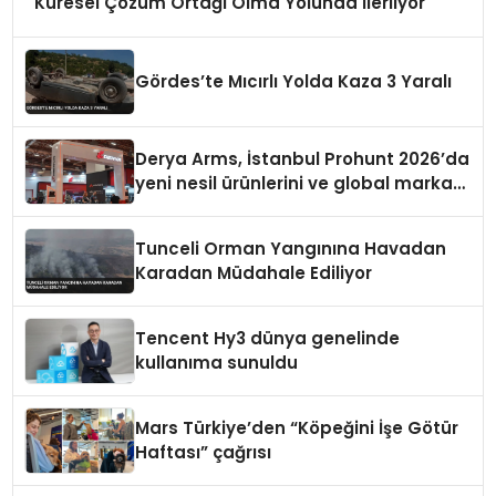
Küresel Çözüm Ortağı Olma Yolunda İlerliyor
Gördes’te Mıcırlı Yolda Kaza 3 Yaralı
Derya Arms, İstanbul Prohunt 2026’da
yeni nesil ürünlerini ve global marka
vizyonunu sergiledi
Tunceli Orman Yangınına Havadan
Karadan Müdahale Ediliyor
Tencent Hy3 dünya genelinde
kullanıma sunuldu
Mars Türkiye’den “Köpeğini İşe Götür
Haftası” çağrısı