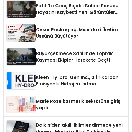
Fatih’te Genç Bıçaklı Saldırı Sonucu
Hayatını Kaybetti Yeni Görüntüler
Ortaya Çıktı
Cesur Packaging, Mısır’daki Üretim
Üssünü Büyütüyor
Büyükçekmece Sahilinde Toprak
Kayması Ekipler Harekete Geçti
Kleen-Hy-Dro-Gen Inc., Sıfır Karbon
Emisyonlu Hidrojen Isıtma
Teknolojisinde ISO ve TSSA
Düzenleyici Onaylarını Aldı
Marie Rose kozmetik sektörüne giriş
yaptı
Daikin’den akıllı iklimlendirmede yeni
dönem: Madoka Plus Türkiye’de