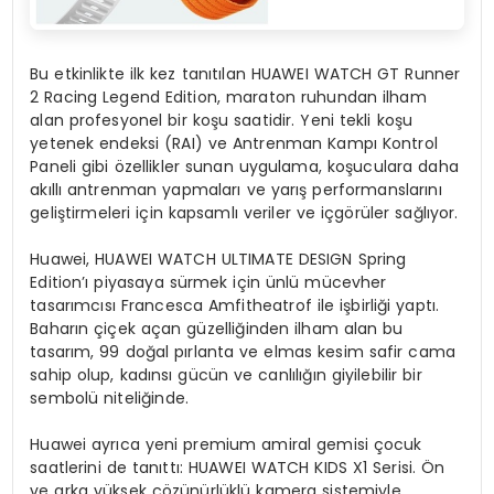
Bu etkinlikte ilk kez tanıtılan HUAWEI WATCH GT Runner
2 Racing Legend Edition, maraton ruhundan ilham
alan profesyonel bir koşu saatidir. Yeni tekli koşu
yetenek endeksi (RAI) ve Antrenman Kampı Kontrol
Paneli gibi özellikler sunan uygulama, koşuculara daha
akıllı antrenman yapmaları ve yarış performanslarını
geliştirmeleri için kapsamlı veriler ve içgörüler sağlıyor.
Huawei, HUAWEI WATCH ULTIMATE DESIGN Spring
Edition’ı piyasaya sürmek için ünlü mücevher
tasarımcısı Francesca Amfitheatrof ile işbirliği yaptı.
Baharın çiçek açan güzelliğinden ilham alan bu
tasarım, 99 doğal pırlanta ve elmas kesim safir cama
sahip olup, kadınsı gücün ve canlılığın giyilebilir bir
sembolü niteliğinde.
Huawei ayrıca yeni premium amiral gemisi çocuk
saatlerini de tanıttı: HUAWEI WATCH KIDS X1 Serisi. Ön
ve arka yüksek çözünürlüklü kamera sistemiyle