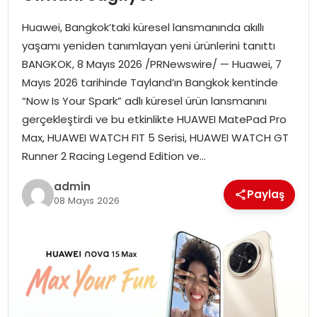
YAŞAM
Huawei, Bangkok’taki küresel lansmanında akıllı
MAGAZIN
yaşamı yeniden tanımlayan yeni ürünlerini tanıttı
BANGKOK, 8 Mayıs 2026 /PRNewswire/ — Huawei, 7
SAĞLIK
Mayıs 2026 tarihinde Tayland’ın Bangkok kentinde
“Now Is Your Spark” adlı küresel ürün lansmanını
SOSYAL HABER
gerçekleştirdi ve bu etkinlikte HUAWEI MatePad Pro
Max, HUAWEI WATCH FIT 5 Serisi, HUAWEI WATCH GT
Runner 2 Racing Legend Edition ve…
admin
Paylaş
08 Mayıs 2026