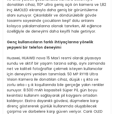
donatılan cihaz, 110° ultra geniş açılı ön kamera ve 1,82
inç AMOLED ekranıyla daha geniş bir görüntüleme
alanı sunuyor. Çıkarılabilir ve döndürülebilir gövde
tasarımı sayesinde çocukların keşif dolu anlarını
kolayca yakalamalarına olanak tanırken, AR eğlence
özelliğiyle de deneyimi daha keyifli hale getiriyor.
Genç kullanıcıların farklı ihtiyaçlarına yönelik
yepyeni bir telefon deneyimi
Huawei, HUAWEI nova 15 Max’i resmi olarak piyasaya
sundu ve aktif bir yaşam tarzına sahip, aynı zamanda
net ve kaliteli fotoğraflar çekmek isteyen kullanıcılar
için deneyimi yeniden tanımladı. 50 MP RYYB Ultra
Vision Kamera ile donatılan cihaz, düşük ı ş ıkta ve
zorlu arka ı ş ık koşullarında bile gerçeğe yakın renkler
sunuyor. 8.500 mAh kapasiteli Süper Pil, gün boyu
kesintisiz kullanım sağlayarak pil kaygısını ortadan
kaldırıyor. Ekstra dayanıklı gövdesi, düşmelere karşı
direnç göstererek günlük kullanımda oluşabilecek
çarpma ve darbelere karşı güven veriyor. Canlı OLED