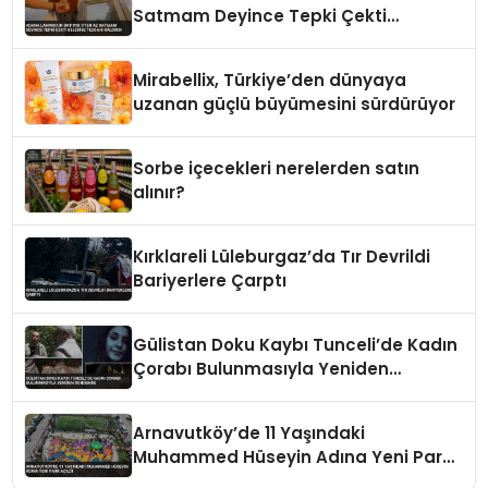
Satmam Deyince Tepki Çekti
Belediye Tezgahı Kaldırdı
Mirabellix, Türkiye’den dünyaya
uzanan güçlü büyümesini sürdürüyor
Sorbe içecekleri nerelerden satın
alınır?
Kırklareli Lüleburgaz’da Tır Devrildi
Bariyerlere Çarptı
Gülistan Doku Kaybı Tunceli’de Kadın
Çorabı Bulunmasıyla Yeniden
Gündemde
Arnavutköy’de 11 Yaşındaki
Muhammed Hüseyin Adına Yeni Park
Açıldı