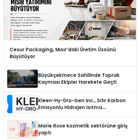
Cesur Packaging, Mısır’daki Üretim Üssünü
Büyütüyor
Büyükçekmece Sahilinde Toprak
Kayması Ekipler Harekete Geçti
Kleen-Hy-Dro-Gen Inc., Sıfır Karbon
Emisyonlu Hidrojen Isıtma
Teknolojisinde ISO ve TSSA
Düzenleyici Onaylarını Aldı
Marie Rose kozmetik sektörüne giriş
yaptı