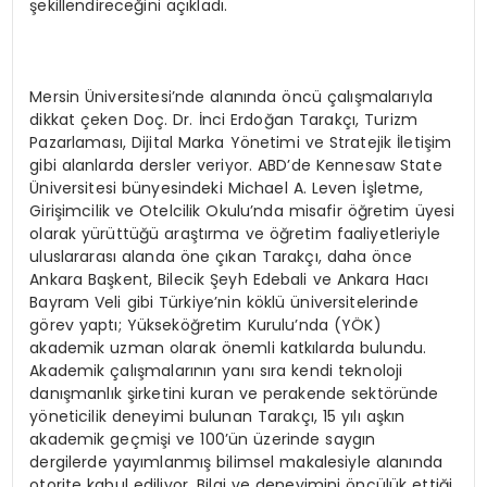
şekillendireceğini açıkladı.
Mersin Üniversitesi’nde alanında öncü çalışmalarıyla
dikkat çeken Doç. Dr. İnci Erdoğan Tarakçı, Turizm
Pazarlaması, Dijital Marka Yönetimi ve Stratejik İletişim
gibi alanlarda dersler veriyor. ABD’de Kennesaw State
Üniversitesi bünyesindeki Michael A. Leven İşletme,
Girişimcilik ve Otelcilik Okulu’nda misafir öğretim üyesi
olarak yürüttüğü araştırma ve öğretim faaliyetleriyle
uluslararası alanda öne çıkan Tarakçı, daha önce
Ankara Başkent, Bilecik Şeyh Edebali ve Ankara Hacı
Bayram Veli gibi Türkiye’nin köklü üniversitelerinde
görev yaptı; Yükseköğretim Kurulu’nda (YÖK)
akademik uzman olarak önemli katkılarda bulundu.
Akademik çalışmalarının yanı sıra kendi teknoloji
danışmanlık şirketini kuran ve perakende sektöründe
yöneticilik deneyimi bulunan Tarakçı, 15 yılı aşkın
akademik geçmişi ve 100’ün üzerinde saygın
dergilerde yayımlanmış bilimsel makalesiyle alanında
otorite kabul ediliyor. Bilgi ve deneyimini öncülük ettiği