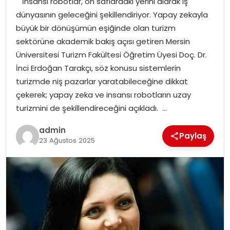
İnsansı robotlar, ön saflardaki yerini alarak iş
YAŞAM
dünyasının geleceğini şekillendiriyor. Yapay zekayla
büyük bir dönüşümün eşiğinde olan turizm
MAGAZIN
sektörüne akademik bakış açısı getiren Mersin
Üniversitesi Turizm Fakültesi Öğretim Üyesi Doç. Dr.
SAĞLIK
İnci Erdoğan Tarakçı, söz konusu sistemlerin
turizmde niş pazarlar yaratabileceğine dikkat
SOSYAL HABER
çekerek; yapay zeka ve insansı robotların uzay
turizmini de şekillendireceğini açıkladı. …
admin
Paylaş
23 Ağustos 2025