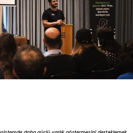
kosistemde daha güçlü varlık g
ö
stermesini desteklemek