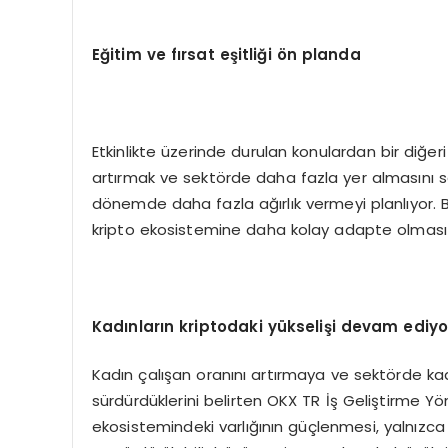
Eğitim ve fırsat eş
itli
ği
ö
n planda
Etkinlikte üzerinde durulan konulardan bir diğeri
artırmak ve sektörde daha fazla yer almasını 
dönemde daha fazla ağırlık vermeyi planlıyor.
kripto ekosistemine daha kolay adapte olması v
Kadınların kriptodaki yükselişi devam ediyo
Kadın çalışan oranını artırmaya ve sektörde ka
sürdürdüklerini belirten OKX TR İş Geliştirme Yön
ekosistemindeki varlığının güçlenmesi, yalnızca b