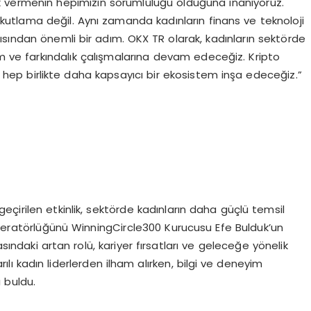
ek vermenin hepimizin sorumluluğu olduğuna inanıyoruz.
kutlama değil. Aynı zamanda kadınların finans ve teknoloji
ısından önemli bir adım. OKX TR olarak, kadınların sektörde
m ve farkındalık çalışmalarına devam edeceğiz. Kripto
 hep birlikte daha kapsayıcı bir ekosistem inşa edeceğiz.”
çirilen etkinlik, sektörde kadınların daha güçlü temsil
eratörlüğünü WinningCircle300 Kurucusu Efe Bulduk’un
sındaki artan rolü, kariyer fırsatları ve geleceğe yönelik
arılı kadın liderlerden ilham alırken, bilgi ve deneyim
ı buldu.