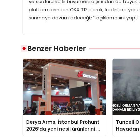
ve sürdürülebilir büyümesi açısından da büyük ö
platformlarından OKX TR olarak, kadınlara yöneli
sunmaya devam edeceğiz” açıklamasını yaptı.
Benzer Haberler
Derya Arms, İstanbul Prohunt
Tunceli 
2026’da yeni nesil ürünlerini ve
Havadan
global marka vizyonunu
Ediliyor