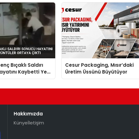
enç Bıçaklı Saldırı
Cesur Packaging, Mısır’daki
yatını Kaybetti Yeni
Üretim Üssünü Büyütüyor
r Ortaya Çıktı
Hakkımızda
Künye
İletişim