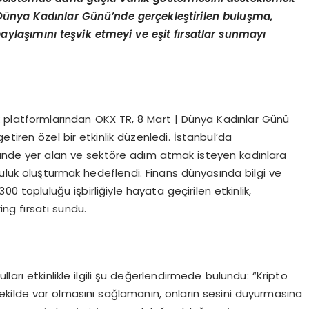
 | Dünya Kadınlar Günü’nde gerçekleştirilen buluşma,
 paylaşımını teşvik etmeyi ve eş
it f
ırsatlar sunmayı
ık platformlarından OKX TR, 8 Mart | Dünya Kadınlar Günü
tiren özel bir etkinlik düzenledi. İstanbul’da
ründe yer alan ve sektöre adım atmak isteyen kadınlara
luluk oluşturmak hedeflendi. Finans dünyasında bilgi ve
 topluluğu işbirliğiyle hayata geçirilen etkinlik,
ng fırsatı sundu.
ları etkinlikle ilgili şu değerlendirmede bulundu: “Kripto
ekilde var olmasını sağlamanın, onların sesini duyurmasına