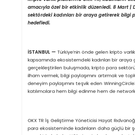
amacıyla
ö
zel bir etkinlik düzenledi. 8 Mart
sekt
ö
rdeki kadınları bir araya getirerek bilgi
hedefledi.
İSTANBUL
—
Türkiye’nin önde gelen kripto varl
kapsamında ekosistemdeki kadınları bir araya ge
gerçekleştirilen buluşmada, kripto para sektö
ilham vermek, bilgi paylaşımını artırmak ve top
deneyim paylaşımını teşvik eden WinningCircle300
katılımcılara hem bilgi edinme hem de networki
OKX TR İş Geliştirme Yöneticisi Hayat Rıdvanoğul
para ekosisteminde kadınların daha güçlü bir ş