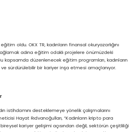
 eğitim oldu. OKX TR, kadınların finansal okuryazarlığını
sağlamak adına eğitim odaklı projelere önümüzdeki
 Bu kapsamda düzenlenecek eğitim programları, kadınların
e sürdürülebilir bir kariyer inşa etmesi amaçlanıyor.
r
dın istihdamını desteklemeye yönelik çalışmalarını
eticisi Hayat Rıdvanoğulları, “Kadınların kripto para
ireysel kariyer gelişimi açısından değil, sektörün çeşitliliği