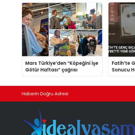
sergiledi
Mars Türkiye’den “Köpeğini İşe
Fatih’te G
Götür Haftası” çağrısı
Sonucu Ha
Görüntüle
Haberin Doğru Adresi