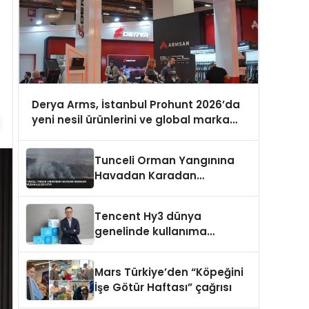
Derya Arms, İstanbul Prohunt 2026’da
yeni nesil ürünlerini ve global marka
vizyonunu sergiledi
Tunceli Orman Yangınına
Havadan Karadan
Müdahale Ediliyor
Tencent Hy3 dünya
genelinde kullanıma
sunuldu
Mars Türkiye’den “Köpeğini
İşe Götür Haftası” çağrısı