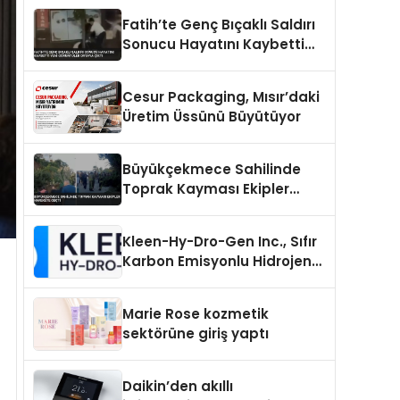
Fatih’te Genç Bıçaklı Saldırı
Sonucu Hayatını Kaybetti
Yeni Görüntüler Ortaya Çıktı
Cesur Packaging, Mısır’daki
Üretim Üssünü Büyütüyor
Büyükçekmece Sahilinde
Toprak Kayması Ekipler
Harekete Geçti
Kleen-Hy-Dro-Gen Inc., Sıfır
Karbon Emisyonlu Hidrojen
Isıtma Teknolojisinde ISO ve
TSSA Düzenleyici Onaylarını
Marie Rose kozmetik
Aldı
sektörüne giriş yaptı
Daikin’den akıllı