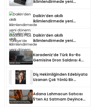
iklimlendirmede yeni
dönem: Madoka Plus
Türkiye’de
Daikin’den akıllı
iklimlendirmede yeni
dönem: Madoka Plus
Türkiye’de
Daikin’den akıllı
iklimlendirmede yeni
dönem: Madoka Plus
Türkiye’de
Karadeniz’de Türk Ro-Ro
Gemisine Dron Saldırısı 4
Mürettebat Yaralandı
Diş Hekimliğinden Edebiyata
Uzanan Çok Yönlü Bir
Yaşam: Yeşim Şahin Yaman
Adana Lahmacun Satıcısı
5’ten Az Satmam Deyince
Tepki Çekti Belediye