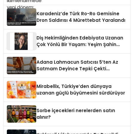
Karadeniz’de Türk Ro-Ro Gemisine
Dron Saldırısı 4 Mürettebat Yaralandı
Diş Hekimliğinden Edebiyata Uzanan
Çok Yönlü Bir Yaşam: Yeşim Şahin
Yaman
Adana Lahmacun Satıcısı 5’ten Az
Satmam Deyince Tepki Çekti
Belediye Tezgahı Kaldırdı
Mirabellix, Türkiye’den dünyaya
uzanan güçlü büyümesini sürdürüyor
Sorbe içecekleri nerelerden satın
alınır?