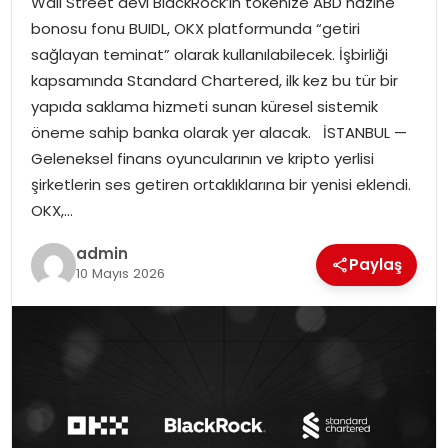
Wall Street devi BlackRock’ın tokenize ABD hazine
YAŞAM
bonosu fonu BUIDL, OKX platformunda “getiri
sağlayan teminat” olarak kullanılabilecek. İşbirliği
MAGAZIN
kapsamında Standard Chartered, ilk kez bu tür bir
yapıda saklama hizmeti sunan küresel sistemik
SAĞLIK
öneme sahip banka olarak yer alacak. İSTANBUL —
Geleneksel finans oyuncularının ve kripto yerlisi
SOSYAL HABER
şirketlerin ses getiren ortaklıklarına bir yenisi eklendi.
OKX,…
admin
Paylaş
10 Mayıs 2026