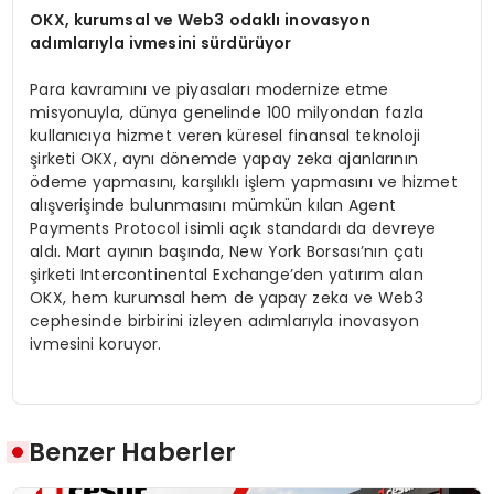
OKX, kurumsal ve Web3 odakl
ı
inovasyon
ad
ı
mlar
ı
yla ivmesini s
ü
rd
ü
r
ü
yor
Para kavramını ve piyasaları modernize etme
misyonuyla, dünya genelinde 100 milyondan fazla
kullanıcıya hizmet veren küresel finansal teknoloji
şirketi OKX, aynı dönemde yapay zeka ajanlarının
ödeme yapmasını, karşılıklı işlem yapmasını ve hizmet
alışverişinde bulunmasını mümkün kılan Agent
Payments Protocol isimli açık standardı da devreye
aldı. Mart ayının başında, New York Borsası’nın çatı
şirketi Intercontinental Exchange’den yatırım alan
OKX, hem kurumsal hem de yapay zeka ve Web3
cephesinde birbirini izleyen adımlarıyla inovasyon
ivmesini koruyor.
Benzer Haberler