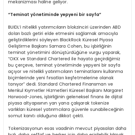
mekanizması haline geliyor.
“
Teminat y
ö
netiminde yepyeni bir sayfa
”
BUIDL’i nitelikli yatırımcıların blokzinciri üzerinden ABD
doları bazlı getiri elde etmesini sağlamak amacıyla
geliştirdiklerini söyleyen BlackRock Küresel Piyasa
Geliştirme Başkanı Samara Cohen, bu işbirliğinin
teminat yönetimini dönüştürdüğüne vurgu yaparak,
“OKX ve Standard Chartered ile hayata geçirdiğimiz
bu çerçeve, teminat yönetiminde yepyeni bir sayfa
açıyor ve nitelikli yatırımcıların teminatlarını kullanma
biçimlerinde yeni fırsatları keşfetmelerine olanak
tanıyor” dedi. Standard Chartered Finansman ve
Menkul Kıymetler Hizmetleri Küresel Başkanı Margaret
Harwood-Jones, işbirliğinin geleneksel finans ile dijital
piyasa altyapısının yan yana çalışarak tokenize
varlıkları küresel yatırımcılara güvenle sunabileceğinin
somut kanıtı olduğuna dikkat çekti.
Tokenizasyonun esas vaadinin mevcut piyasaları daha
hızlı, daha şeffaf ve herkes için daha erişilebilir kılmak