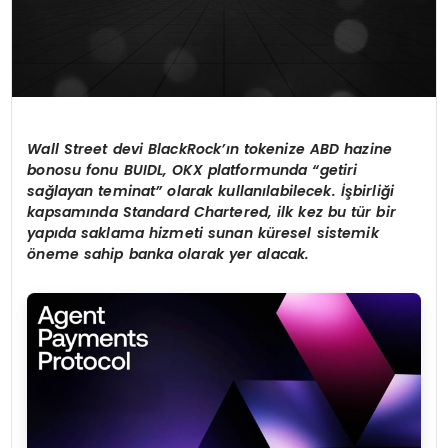
Wall Street devi BlackRock’ı
n tokenize ABD hazine
bonosu fonu BUIDL, OKX platformunda
“
getiri
sa
ğ
layan teminat
”
olarak kullan
ı
labilecek.
İş
birli
ğ
i
kapsam
ı
nda Standard Chartered, ilk kez bu t
ü
r bir
yap
ı
da saklama hizmeti sunan k
ü
resel sistemik
ö
neme sahip banka olarak yer alacak.