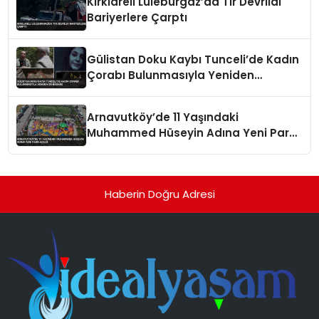
Kırklareli Lüleburgaz’da Tır Devrildi
Bariyerlere Çarptı
Gülistan Doku Kaybı Tunceli’de Kadın
Çorabı Bulunmasıyla Yeniden
Gündemde
Arnavutköy’de 11 Yaşındaki
Muhammed Hüseyin Adına Yeni Park
Açıldı
Haberin Doğru Adresi