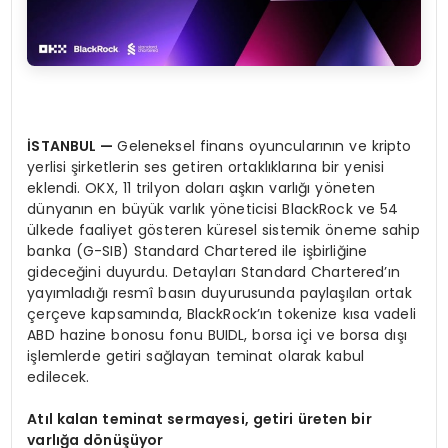
İ
STANBUL
—
Geleneksel finans oyuncularının ve kripto
yerlisi şirketlerin ses getiren ortaklıklarına bir yenisi
eklendi. OKX, 11 trilyon doları aşkın varlığı yöneten
dünyanın en büyük varlık yöneticisi BlackRock ve 54
ülkede faaliyet gösteren küresel sistemik öneme sahip
banka (G-SIB) Standard Chartered ile işbirliğine
gideceğini duyurdu. Detayları Standard Chartered’ın
yayımladığı resmî basın duyurusunda paylaşılan ortak
çerçeve kapsamında, BlackRock’ın tokenize kısa vadeli
ABD hazine bonosu fonu BUIDL, borsa içi ve borsa dışı
işlemlerde getiri sağlayan teminat olarak kabul
edilecek.
At
ı
l kalan teminat sermayesi, getiri
ü
reten bir
varl
ığ
a d
ö
n
üşü
yor