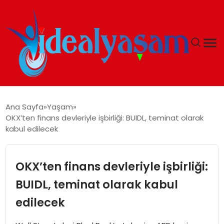
ANASAYFA
Ana Sayfa
Yaşam
OKX’ten finans devleriyle işbirliği: BUIDL, teminat olarak
GÜNDEM
kabul edilecek
EKONOMI
OKX’ten finans devleriyle işbirliği:
İDEAL YAŞAM
BUIDL, teminat olarak kabul
edilecek
İDEAL SPOR