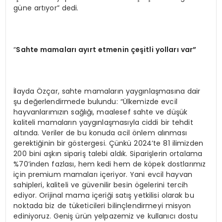
güne artıyor” dedi.
“
Sahte mamaları
ay
ırt etmenin çeşitli yolları var”
İlayda Özçar, sahte mamaların yaygınlaşmasına dair
şu değerlendirmede bulundu: “Ülkemizde evcil
hayvanlarımızın sağlığı, maalesef sahte ve düşük
kaliteli mamaların yaygınlaşmasıyla ciddi bir tehdit
altında. Veriler de bu konuda acil önlem alınması
gerektiğinin bir göstergesi. Çünkü 2024’te 81 ilimizden
200 bini aşkın sipariş talebi aldık. Siparişlerin ortalama
%70’inden fazlası, hem kedi hem de köpek dostlarımız
için premium mamaları içeriyor. Yani evcil hayvan
sahipleri, kaliteli ve güvenilir besin ögelerini tercih
ediyor. Orijinal mama içeriği satış yetkilisi olarak bu
noktada biz de tüketicileri bilinçlendirmeyi misyon
ediniyoruz. Geniş ürün yelpazemiz ve kullanıcı dostu