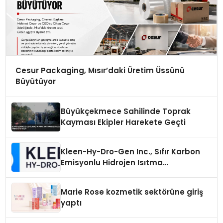
Cesur Packaging, Mısır’daki Üretim Üssünü
Büyütüyor
Büyükçekmece Sahilinde Toprak
Kayması Ekipler Harekete Geçti
Kleen-Hy-Dro-Gen Inc., Sıfır Karbon
Emisyonlu Hidrojen Isıtma
Teknolojisinde ISO ve TSSA
Düzenleyici Onaylarını Aldı
Marie Rose kozmetik sektörüne giriş
yaptı