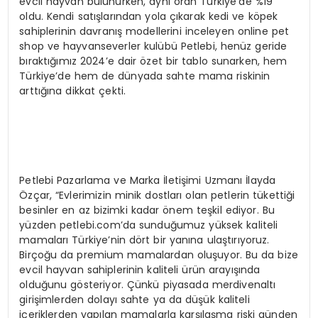
evcil hayvan bulunurken, aynı oran Türkiye’de %19
oldu. Kendi satışlarından yola çıkarak kedi ve köpek
sahiplerinin davranış modellerini inceleyen online pet
shop ve hayvanseverler kulübü Petlebi, henüz geride
bıraktığımız 2024’e dair özet bir tablo sunarken, hem
Türkiye’de hem de dünyada sahte mama riskinin
arttığına dikkat çekti.
Petlebi Pazarlama ve Marka İletişimi Uzmanı İlayda
Özçar, “Evlerimizin minik dostları olan petlerin tükettiği
besinler en az bizimki kadar önem teşkil ediyor. Bu
yüzden petlebi.com’da sunduğumuz yüksek kaliteli
mamaları Türkiye’nin dört bir yanına ulaştırıyoruz.
Birçoğu da premium mamalardan oluşuyor. Bu da bize
evcil hayvan sahiplerinin kaliteli ürün arayışında
olduğunu gösteriyor. Çünkü piyasada merdivenaltı
girişimlerden dolayı sahte ya da düşük kaliteli
içeriklerden yapılan mamalarla karşılaşma riski günden