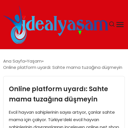
ANASAYFA
Ana Sayfa
Yaşam
Online platform uyardı: Sahte mama tuzağına düşmeyin
GÜNDEM
EKONOMI
Online platform uyardı: Sahte
mama tuzağına düşmeyin
İDEAL YAŞAM
Evcil hayvan sahiplerinin sayısı artıyor, çanlar sahte
İDEAL SPOR
mama için çalıyor. Türkiye’deki evcil hayvan
sahiplerinin davranışlarının inceleyen online pet shop