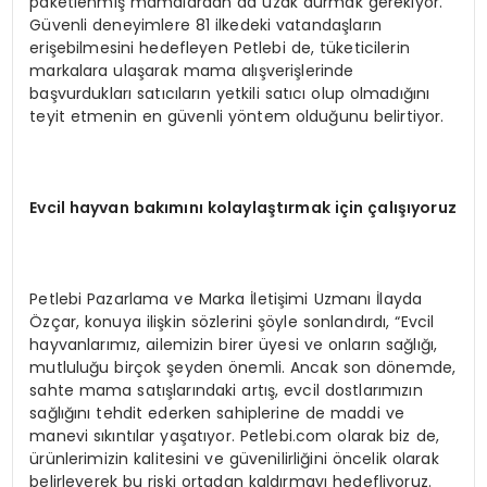
paketlenmiş mamalardan da uzak durmak gerekiyor.
Güvenli deneyimlere 81 ilkedeki vatandaşların
erişebilmesini hedefleyen Petlebi de, tüketicilerin
markalara ulaşarak mama alışverişlerinde
başvurdukları satıcıların yetkili satıcı olup olmadığını
teyit etmenin en güvenli yöntem olduğunu belirtiyor.
Evcil hayvan bakımını kolaylaştırmak için çalışıyoruz
Petlebi Pazarlama ve Marka İletişimi Uzmanı İlayda
Özçar, konuya ilişkin sözlerini şöyle sonlandırdı, “Evcil
hayvanlarımız, ailemizin birer üyesi ve onların sağlığı,
mutluluğu birçok şeyden önemli. Ancak son dönemde,
sahte mama satışlarındaki artış, evcil dostlarımızın
sağlığını tehdit ederken sahiplerine de maddi ve
manevi sıkıntılar yaşatıyor. Petlebi.com olarak biz de,
ürünlerimizin kalitesini ve güvenilirliğini öncelik olarak
belirleyerek bu riski ortadan kaldırmayı hedefliyoruz.