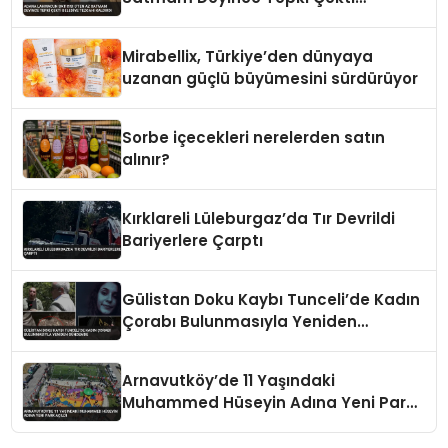
Belediye Tezgahı Kaldırdı
Mirabellix, Türkiye’den dünyaya
uzanan güçlü büyümesini sürdürüyor
Sorbe içecekleri nerelerden satın
alınır?
Kırklareli Lüleburgaz’da Tır Devrildi
Bariyerlere Çarptı
Gülistan Doku Kaybı Tunceli’de Kadın
Çorabı Bulunmasıyla Yeniden
Gündemde
Arnavutköy’de 11 Yaşındaki
Muhammed Hüseyin Adına Yeni Park
Açıldı