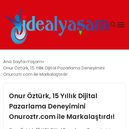
ANASAYFA
Ana Sayfa
Yaşam
Onur Öztürk, 15 Yıllık Dijital Pazarlama Deneyimini
GÜNDEM
Onuroztr.com ile Markalaştırdı!
EKONOMI
Onur Öztürk, 15 Yıllık Dijital
İDEAL YAŞAM
Pazarlama Deneyimini
Onuroztr.com ile Markalaştırdı!
İDEAL SPOR