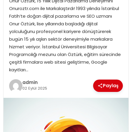
Onur Öztürk, 15 Yıllık Dijital Pazarlama Deneyimini
YAŞAM
Onuroztr.com ile Markalaştırdı! 1993 yılında İstanbul
Fatih’te doğan dijital pazarlama ve SEO uzmanı
MAGAZIN
Onur Öztürk, lise yıllarında başladığı dijital
yolculuğunu profesyonel kariyere dönüştürerek
SAĞLIK
bugün 15 yılı aşkın sektör deneyimiyle markalara
hizmet veriyor. İstanbul Üniversitesi Bilgisayar
SOSYAL HABER
Programcılığı mezunu olan Öztürk, eğitim sürecinde
çeşitli firmalara web sitesi geliştirme, Google
kayıtları…
admin
Paylaş
02 Eylül 2025