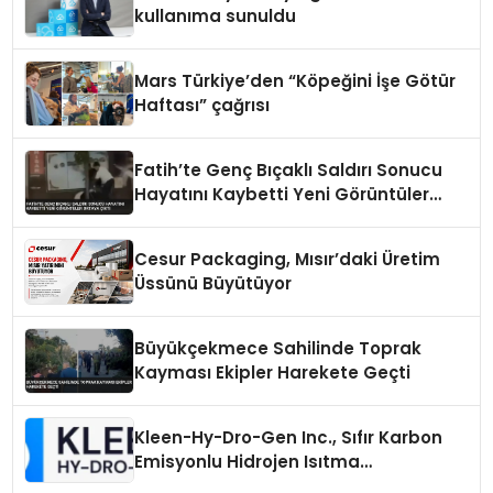
kullanıma sunuldu
Mars Türkiye’den “Köpeğini İşe Götür
Haftası” çağrısı
Fatih’te Genç Bıçaklı Saldırı Sonucu
Hayatını Kaybetti Yeni Görüntüler
Ortaya Çıktı
Cesur Packaging, Mısır’daki Üretim
Üssünü Büyütüyor
Büyükçekmece Sahilinde Toprak
Kayması Ekipler Harekete Geçti
Kleen-Hy-Dro-Gen Inc., Sıfır Karbon
Emisyonlu Hidrojen Isıtma
Teknolojisinde ISO ve TSSA