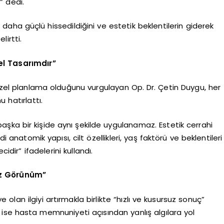
” dedi.
 daha güçlü hissedildiğini ve estetik beklentilerin giderek
irtti.
el Tasarımdır”
 özel planlama olduğunu vurgulayan Op. Dr. Çetin Duygu, her
 hatırlattı.
 başka bir kişide aynı şekilde uygulanamaz. Estetik cerrahi
i anatomik yapısı, cilt özellikleri, yaş faktörü ve beklentileri
idir” ifadelerini kullandı.
uz Görünüm”
lan ilgiyi artırmakla birlikte “hızlı ve kusursuz sonuç”
 ise hasta memnuniyeti açısından yanlış algılara yol