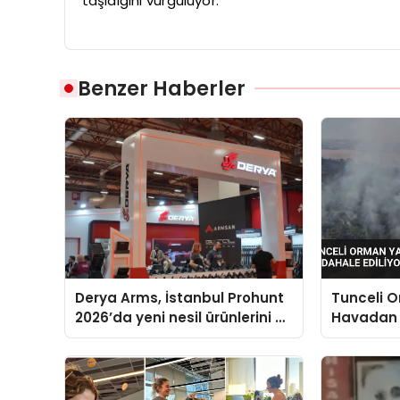
taşıdığını vurguluyor.
Benzer Haberler
Derya Arms, İstanbul Prohunt
Tunceli 
2026’da yeni nesil ürünlerini ve
Havadan
global marka vizyonunu
Ediliyor
sergiledi