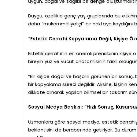
uygun, doğal ve sağlıklı bir denge oluşturmaktır
Duygu, özellikle genç yaş gruplarında bu etkinin
daha “mükemmeliyetçi” bir noktaya kaydığını bel
“Estetik Cerrahi Kopyalama Değil, Kişiye Öz
Estetik cerrahinin en önemli prensibinin kişiye
bireyin yüz ve vücut anatomisinin farklı olduğunu
“Bir kişide doğal ve başarılı görünen bir sonuç,
bir kopyalama süreci değildir. Aksine, kişinin kend
dikkate alınarak yapılan bilimsel bir tasarım sürec
Sosyal Medya Baskısı: “Hızlı Sonuç, Kusurs
Uzmanlara göre sosyal medya, estetik cerrahiye o
beklentisini de beraberinde getiriyor. Bu durum