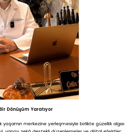
i Bir Dönüşüm Yaratıyor
yaşamın merkezine yerleşmesiyle birlikte güzellik algısı
ri, yapay zekâ destekli düzenlemeler ve dijital efektler;