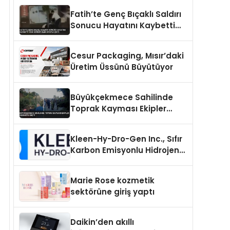
Fatih’te Genç Bıçaklı Saldırı
Sonucu Hayatını Kaybetti
Yeni Görüntüler Ortaya Çıktı
Cesur Packaging, Mısır’daki
Üretim Üssünü Büyütüyor
Büyükçekmece Sahilinde
Toprak Kayması Ekipler
Harekete Geçti
Kleen-Hy-Dro-Gen Inc., Sıfır
Karbon Emisyonlu Hidrojen
Isıtma Teknolojisinde ISO ve
TSSA Düzenleyici Onaylarını
Marie Rose kozmetik
Aldı
sektörüne giriş yaptı
Daikin’den akıllı