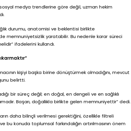
ın sosyal medya trendlerine göre değil, uzman hekim
dı.
ağlık durumu, anatomisi ve beklentisi birlikte
e memnuniyetsizlik yaratabilir. Bu nedenle karar süreci
dir” ifadelerini kullandı.
ıkarmaktır”
amacının kişiyi başka birine dönüştürmek olmadığını, mevcut
nu belirtti.
adığı bir süreç değil; en doğal, en dengeli ve en sağlıklı
madır. Başarı, doğallıkla birlikte gelen memnuniyettir” dedi.
daha bilinçli verilmesi gerektiğini, özellikle filtreli
ı ve bu konuda toplumsal farkındalığın artırılmasının önem