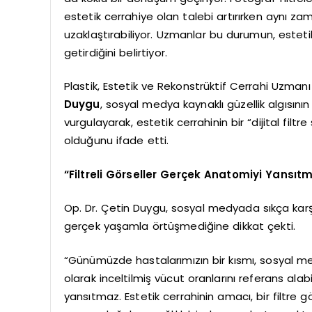
estetik cerrahiye olan talebi artırırken aynı za
uzaklaştırabiliyor. Uzmanlar bu durumun, estetik
getirdiğini belirtiyor.
Plastik, Estetik ve Rekonstrüktif Cerrahi Uzman
Duygu
, sosyal medya kaynaklı güzellik algısının 
vurgulayarak, estetik cerrahinin bir “dijital filtr
olduğunu ifade etti.
“Filtreli Görseller Gerçek Anatomiyi Yansıt
Op. Dr. Çetin Duygu, sosyal medyada sıkça karş
gerçek yaşamla örtüşmediğine dikkat çekti.
“Günümüzde hastalarımızın bir kısmı, sosyal medy
olarak inceltilmiş vücut oranlarını referans alab
yansıtmaz. Estetik cerrahinin amacı, bir filtre 