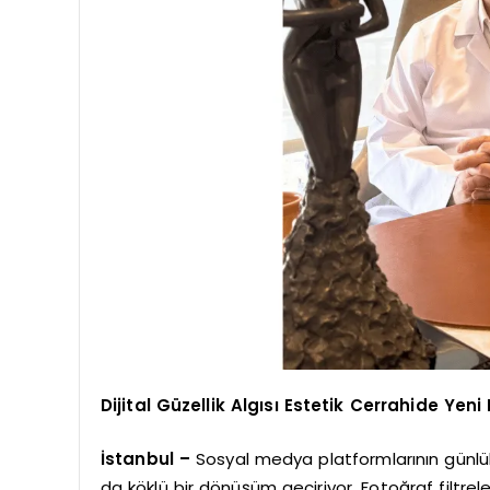
Dijital Güzellik Algısı Estetik Cerrahide Yen
İstanbul –
Sosyal medya platformlarının günlük 
da köklü bir dönüşüm geçiriyor. Fotoğraf filtrele