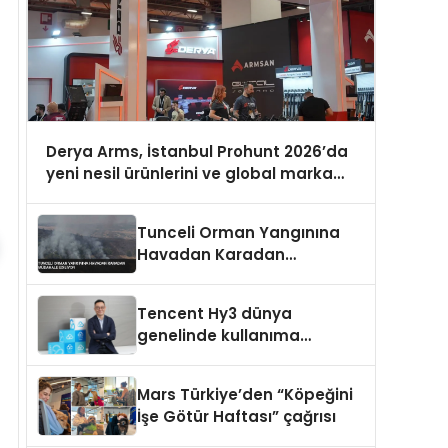
Derya Arms, İstanbul Prohunt 2026’da
yeni nesil ürünlerini ve global marka
vizyonunu sergiledi
Tunceli Orman Yangınına
Havadan Karadan
Müdahale Ediliyor
Tencent Hy3 dünya
genelinde kullanıma
sunuldu
Mars Türkiye’den “Köpeğini
İşe Götür Haftası” çağrısı