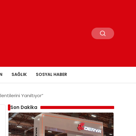
N
SAĞLIK
SOSYAL HABER
ntilerini Yanıltıyor”
Son Dakika