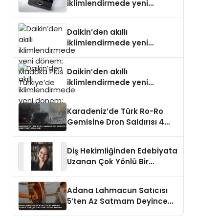
iklimlendirmede yeni
dönem: Madoka Plus
Türkiye’de
Daikin’den akıllı
iklimlendirmede yeni
dönem: Madoka Plus
Türkiye’de
Daikin’den akıllı
iklimlendirmede yeni
dönem: Madoka Plus
Türkiye’de
Karadeniz’de Türk Ro-Ro
Gemisine Dron Saldırısı 4
Mürettebat Yaralandı
Diş Hekimliğinden Edebiyata
Uzanan Çok Yönlü Bir
Yaşam: Yeşim Şahin Yaman
Adana Lahmacun Satıcısı
5’ten Az Satmam Deyince
Tepki Çekti Belediye