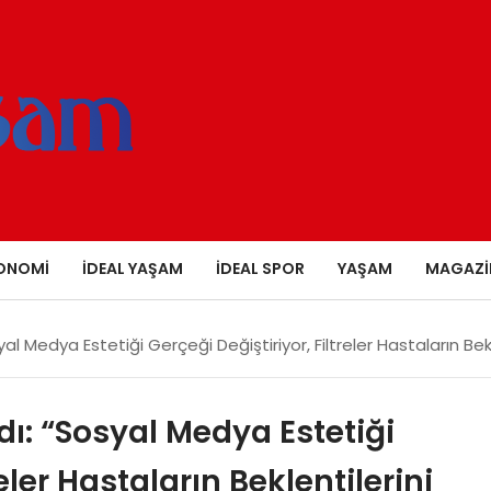
ONOMI
İDEAL YAŞAM
İDEAL SPOR
YAŞAM
MAGAZI
l Medya Estetiği Gerçeği Değiştiriyor, Filtreler Hastaların Bekle
dı: “Sosyal Medya Estetiği
eler Hastaların Beklentilerini