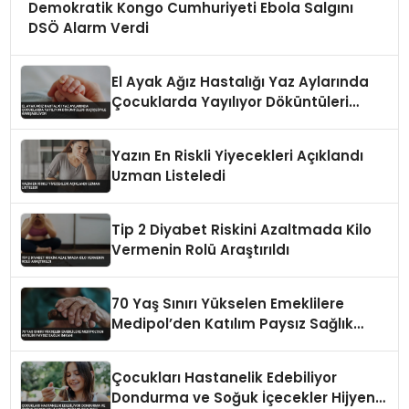
Demokratik Kongo Cumhuriyeti Ebola Salgını
DSÖ Alarm Verdi
El Ayak Ağız Hastalığı Yaz Aylarında
Çocuklarda Yayılıyor Döküntüleri
Suçiçeğiyle Karışabiliyor
Yazın En Riskli Yiyecekleri Açıklandı
Uzman Listeledi
Tip 2 Diyabet Riskini Azaltmada Kilo
Vermenin Rolü Araştırıldı
70 Yaş Sınırı Yükselen Emeklilere
Medipol’den Katılım Paysız Sağlık
İmkanı
Çocukları Hastanelik Edebiliyor
Dondurma ve Soğuk İçecekler Hijyenik