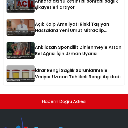
Ankara’da su kesintisi sonrası sağlık
şikayetleri artıyor
Açık Kalp Ameliyatı Riski Taşıyan
Hastalara Yeni Umut MitraClip
Teknolojisi Türkiye’de İlk Kez
Uygulandı
Ankilozan Spondilit Dinlenmeyle Artan
Bel Ağrısı İçin Uzman Uyarısı
İdrar Rengi Sağlık Sorunlarını Ele
Veriyor Uzman Tehlikeli Rengi Açıkladı
Haberin Doğru Adresi