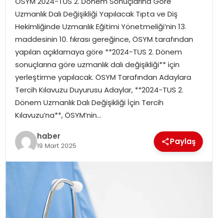
ÖSYM 2024-TUS 2. Dönem Sonuçlarına Göre
YAŞAM
Uzmanlık Dalı Değişikliği Yapılacak Tıpta ve Diş
Hekimliğinde Uzmanlık Eğitimi Yönetmeliği’nin 13.
MAGAZIN
maddesinin 10. fıkrası gereğince, ÖSYM tarafından
yapılan açıklamaya göre **2024-TUS 2. Dönem
SAĞLIK
sonuçlarına göre uzmanlık dalı değişikliği** için
yerleştirme yapılacak. ÖSYM Tarafından Adaylara
SOSYAL HABER
Tercih Kılavuzu Duyurusu Adaylar, **2024-TUS 2.
Dönem Uzmanlık Dalı Değişikliği İçin Tercih
Kılavuzu’na**, ÖSYM’nin…
haber
Paylaş
19 Mart 2025