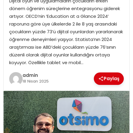
Dijital oyun ve uygulamaların çocukların erken
YAŞAM
dönem öğrenim süreçlerine entegrasyonu giderek
artıyor. OECD’nin ‘Education at a Glance 2024’
MAGAZIN
raporuna göre üye ülkelerde 2 ile 8 yaş arasındaki
çocukların yüzde 73’ü dijital oyunlardan yararlanarak
SAĞLIK
öğrenme deneyimleri yaşıyor. Statista’nın 2024
araştırması ise ABD’deki çocukların yüzde 76’sının
SOSYAL HABER
düzenli olarak dijital oyunlar kullandığını ortaya
koyuyor. Özellikle tablet ve mobil…
admin
Paylaş
18 Nisan 2025