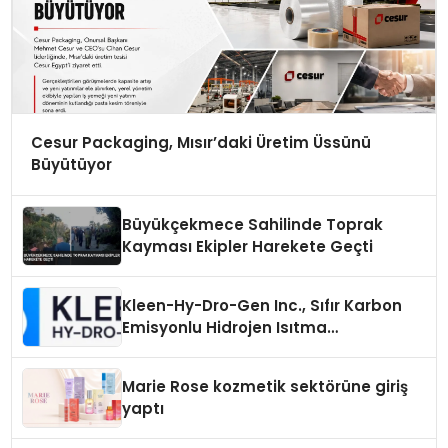
Cesur Packaging, Mısır’daki Üretim Üssünü
Büyütüyor
Büyükçekmece Sahilinde Toprak
Kayması Ekipler Harekete Geçti
Kleen-Hy-Dro-Gen Inc., Sıfır Karbon
Emisyonlu Hidrojen Isıtma
Teknolojisinde ISO ve TSSA
Düzenleyici Onaylarını Aldı
Marie Rose kozmetik sektörüne giriş
yaptı