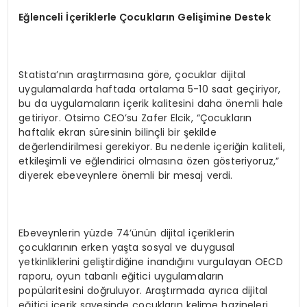
Eğlenceli İçeriklerle Çocukların Gelişimine Destek
Statista’nın araştırmasına göre, çocuklar dijital
uygulamalarda haftada ortalama 5-10 saat geçiriyor,
bu da uygulamaların içerik kalitesini daha önemli hale
getiriyor. Otsimo CEO’su Zafer Elcik, “Çocukların
haftalık ekran süresinin bilinçli bir şekilde
değerlendirilmesi gerekiyor. Bu nedenle içeriğin kaliteli,
etkileşimli ve eğlendirici olmasına özen gösteriyoruz,”
diyerek ebeveynlere önemli bir mesaj verdi.
Ebeveynlerin yüzde 74’ünün dijital içeriklerin
çocuklarının erken yaşta sosyal ve duygusal
yetkinliklerini geliştirdiğine inandığını vurgulayan OECD
raporu, oyun tabanlı eğitici uygulamaların
popülaritesini doğruluyor. Araştırmada ayrıca dijital
eğitici içerik sayesinde çocukların kelime hazineleri,