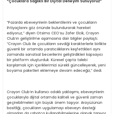
“Çocuklara Sağlıklı Bir Dijital Deneyim Sunuyoruz”
“Pazarda ebeveynlerin beklentilerini ve çocukların
ihtiyaçlarını göz önünde bulundurarak hareket
ediyoruz,” diyen Otsimo CEO’su Zafer Elcik, Crayon
Club’ın geliştirilme aşamasına dair bilgiler paylaştı.
“Crayon Club ile çocukların sevdiği karakterlerle birlikte
güvenli bir ortamda yaratıcılıklarını keşfettikleri aynı
zamanda sanatsal becerilerini geliştirdikleri kapsayıcı
bir platform oluşturduk. Küresel çapta talebi
karşılamak için içeriklerimizi sürekli güncelleyerek, yeni
boyama paketleri eklemeye devam edeceğiz,” dedi.
Crayon Club’ın kullanıcı odaklı yaklaşımı, ebeveynlerin
çocuklarıyla dijital ortamda kaliteli ve güvenli zaman
geçirebilmeleri için büyük önem taşıyor. Arayüzünün
basitliği, çocukların uygulamayı ebeveyn desteği
olmadan da rahatça kullanabilmelerine olanak tanıyor.