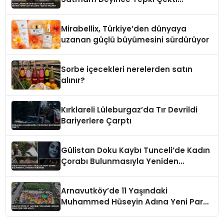
Belediye Tezgahı Kaldırdı
Mirabellix, Türkiye’den dünyaya
uzanan güçlü büyümesini sürdürüyor
Sorbe içecekleri nerelerden satın
alınır?
Kırklareli Lüleburgaz’da Tır Devrildi
Bariyerlere Çarptı
Gülistan Doku Kaybı Tunceli’de Kadın
Çorabı Bulunmasıyla Yeniden
Gündemde
Arnavutköy’de 11 Yaşındaki
Muhammed Hüseyin Adına Yeni Park
Açıldı