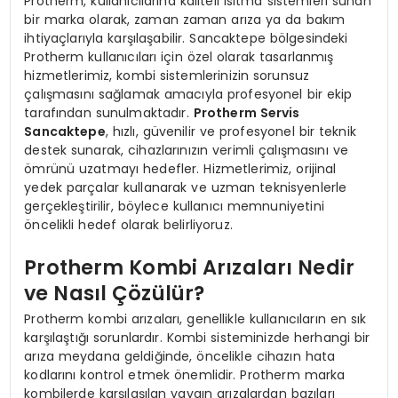
Protherm, kullanıcılarına kaliteli ısıtma sistemleri sunan
bir marka olarak, zaman zaman arıza ya da bakım
ihtiyaçlarıyla karşılaşabilir. Sancaktepe bölgesindeki
Protherm kullanıcıları için özel olarak tasarlanmış
hizmetlerimiz, kombi sistemlerinizin sorunsuz
çalışmasını sağlamak amacıyla profesyonel bir ekip
tarafından sunulmaktadır.
Protherm Servis
Sancaktepe
, hızlı, güvenilir ve profesyonel bir teknik
destek sunarak, cihazlarınızın verimli çalışmasını ve
ömrünü uzatmayı hedefler. Hizmetlerimiz, orijinal
yedek parçalar kullanarak ve uzman teknisyenlerle
gerçekleştirilir, böylece kullanıcı memnuniyetini
öncelikli hedef olarak belirliyoruz.
Protherm Kombi Arızaları Nedir
ve Nasıl Çözülür?
Protherm kombi arızaları, genellikle kullanıcıların en sık
karşılaştığı sorunlardır. Kombi sisteminizde herhangi bir
arıza meydana geldiğinde, öncelikle cihazın hata
kodlarını kontrol etmek önemlidir. Protherm marka
kombilerde karşılaşılan yaygın arızalardan bazıları