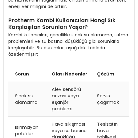
Bu hizmetlerin sağlanması, cihazın ömrünü uzatırken,
enerji verimliliğini de artırır.
Protherm Kombi Kullanıcıları Hangi Sık
Karşılaşılan Sorunları Yaşar?
Kombi kullanıcıları, genellikle sıcak su alamama, ısıtma
problemleri ve su basıncı düşüklüğü gibi sorunlarla
karşılaşabilir. Bu durumlar, aşağıdaki tabloda
özetlenmiştir:
Sorun
Olası Nedenler
Çözüm
Alev sensörü
Sıcak su
arızası veya
Servis
alamama
eşanjör
çağırmak
problemi
Hava sıkışması
Tesisatın
Isınmayan
veya su basıncı
hava
petekler
düşüklüğü
tahliyesi