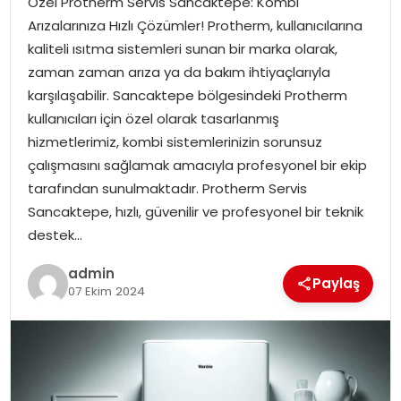
Özel Protherm Servis Sancaktepe: Kombi
YAŞAM
Arızalarınıza Hızlı Çözümler! Protherm, kullanıcılarına
kaliteli ısıtma sistemleri sunan bir marka olarak,
MAGAZIN
zaman zaman arıza ya da bakım ihtiyaçlarıyla
karşılaşabilir. Sancaktepe bölgesindeki Protherm
SAĞLIK
kullanıcıları için özel olarak tasarlanmış
hizmetlerimiz, kombi sistemlerinizin sorunsuz
SOSYAL HABER
çalışmasını sağlamak amacıyla profesyonel bir ekip
tarafından sunulmaktadır. Protherm Servis
Sancaktepe, hızlı, güvenilir ve profesyonel bir teknik
destek…
admin
Paylaş
07 Ekim 2024