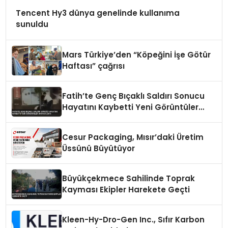
Tencent Hy3 dünya genelinde kullanıma
sunuldu
Mars Türkiye’den “Köpeğini İşe Götür
Haftası” çağrısı
Fatih’te Genç Bıçaklı Saldırı Sonucu
Hayatını Kaybetti Yeni Görüntüler
Ortaya Çıktı
Cesur Packaging, Mısır’daki Üretim
Üssünü Büyütüyor
Büyükçekmece Sahilinde Toprak
Kayması Ekipler Harekete Geçti
Kleen-Hy-Dro-Gen Inc., Sıfır Karbon