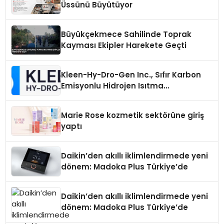
Üssünü Büyütüyor
Büyükçekmece Sahilinde Toprak
Kayması Ekipler Harekete Geçti
Kleen-Hy-Dro-Gen Inc., Sıfır Karbon
Emisyonlu Hidrojen Isıtma
Teknolojisinde ISO ve TSSA
Düzenleyici Onaylarını Aldı
Marie Rose kozmetik sektörüne giriş
yaptı
Daikin’den akıllı iklimlendirmede yeni
dönem: Madoka Plus Türkiye’de
Daikin’den akıllı iklimlendirmede yeni
dönem: Madoka Plus Türkiye’de