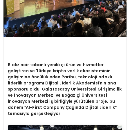
Blokzincir tabanlı yenilikçi ürün ve hizmetler
geliştiren ve Türkiye kripto varlık ekosisteminin
gelişimine
ö
ncülük eden Paribu, teknoloji odaklı
liderlik programı Dijital Liderlik Akademisi
’
nin ana
sponsoru oldu. Galatasaray
Ü
niversitesi Girişimcilik
ve İnovasyon Merkezi ve Boğ
azi
çi
Ü
niversitesi
İnovasyon Merkezi iş birliğiyle yürütülen proje, bu
d
ö
nem
“
AI-First Company
Çağında Dijital Liderlik”
temas
ıyla gerçekleşiyor.