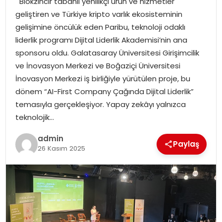
Blokzincir tabanlı yenilikçi ürün ve hizmetler
YAŞAM
geliştiren ve Türkiye kripto varlık ekosisteminin
gelişimine öncülük eden Paribu, teknoloji odaklı
MAGAZIN
liderlik programı Dijital Liderlik Akademisi’nin ana
sponsoru oldu. Galatasaray Üniversitesi Girişimcilik
SAĞLIK
ve İnovasyon Merkezi ve Boğaziçi Üniversitesi
İnovasyon Merkezi iş birliğiyle yürütülen proje, bu
SOSYAL HABER
dönem “AI-First Company Çağında Dijital Liderlik”
temasıyla gerçekleşiyor. Yapay zekâyı yalnızca
teknolojik…
admin
Paylaş
26 Kasım 2025