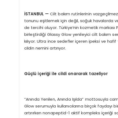
İSTANBUL —
Cilt bakım rutinlerinin vazgeçilme
tonunu eşitlemek için değil, soğuk havalarda v
de tercihi oluyor. Türkiye’nin kozmetik markası P
birleştirdiği Glassy Glow yenileyici cilt bakım s
kılıyor. Ultra ince sedefler içeren ipeksi ve haf
cildin nemini artırıyor.
Güçlü içeriği ile cildi onararak tazeliyor
“Anında Yenilen, Anında Işılda” mottosuyla cam 
Glow serumuyla kullanıcılarına birçok faydayı biri
artırırken nonapeptid-1 aktif kompleks içeriği s