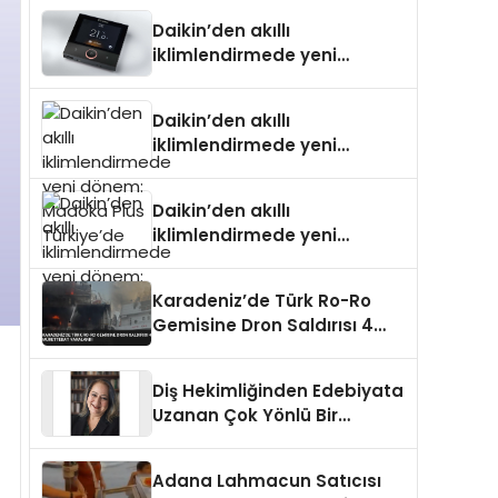
Daikin’den akıllı
iklimlendirmede yeni
dönem: Madoka Plus
Türkiye’de
Daikin’den akıllı
iklimlendirmede yeni
dönem: Madoka Plus
Türkiye’de
Daikin’den akıllı
iklimlendirmede yeni
dönem: Madoka Plus
Türkiye’de
Karadeniz’de Türk Ro-Ro
Gemisine Dron Saldırısı 4
Mürettebat Yaralandı
Diş Hekimliğinden Edebiyata
Uzanan Çok Yönlü Bir
Yaşam: Yeşim Şahin Yaman
Adana Lahmacun Satıcısı