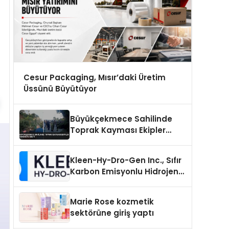
Cesur Packaging, Mısır’daki Üretim
Üssünü Büyütüyor
Büyükçekmece Sahilinde
Toprak Kayması Ekipler
Harekete Geçti
Kleen-Hy-Dro-Gen Inc., Sıfır
Karbon Emisyonlu Hidrojen
Isıtma Teknolojisinde ISO ve
TSSA Düzenleyici Onaylarını
Marie Rose kozmetik
Aldı
sektörüne giriş yaptı