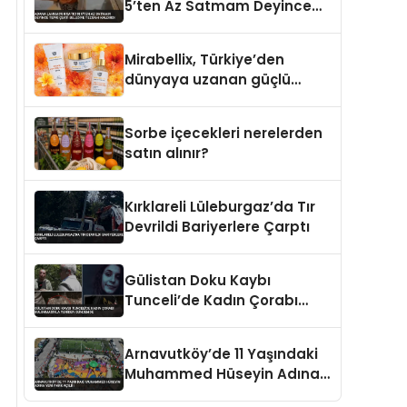
5’ten Az Satmam Deyince
Tepki Çekti Belediye
Tezgahı Kaldırdı
Mirabellix, Türkiye’den
dünyaya uzanan güçlü
büyümesini sürdürüyor
Sorbe içecekleri nerelerden
satın alınır?
Kırklareli Lüleburgaz’da Tır
Devrildi Bariyerlere Çarptı
Gülistan Doku Kaybı
Tunceli’de Kadın Çorabı
Bulunmasıyla Yeniden
Gündemde
Arnavutköy’de 11 Yaşındaki
Muhammed Hüseyin Adına
Yeni Park Açıldı