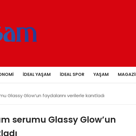
ONOMI
İDEAL YAŞAM
İDEAL SPOR
YAŞAM
MAGAZI
umu Glassy Glow’un faydalarını verilerle kanıtladı
bakım serumu Glassy Glow’un
tladı