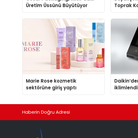
Üretim Üssünü Büyütüyor
Toprak Ka
Harekete
Marie Rose kozmetik
Daikin’den
sektörüne giriş yaptı
iklimlen
Madoka P
Haberin Doğru Adresi