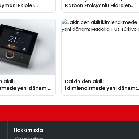
yması Ekipler
Karbon Emisyonlu Hidrojen
 Geçti
Isıtma Teknolojisinde ISO ve
TSSA Düzenleyici Onaylarını
Aldı
 akıllı
Daikin’den akıllı
dirmede yeni dönem:
iklimlendirmede yeni dönem:
lus Türkiye’de
Madoka Plus Türkiye’de
Hakkımızda