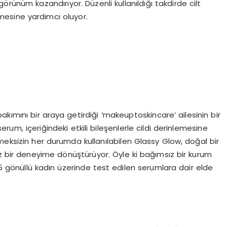
örünüm kazandırıyor. Düzenli kullanıldığı takdirde cilt
nmesine yardımcı oluyor.
akımını bir araya getirdiği ‘makeuptoskincare’ ailesinin bir
rum, içeriğindeki etkili bileşenlerle cildi derinlemesine
meksizin her durumda kullanılabilen Glassy Glow, doğal bir
siz bir deneyime dönüştürüyor. Öyle ki bağımsız bir kurum
 gönüllü kadın üzerinde test edilen serumlara dair elde