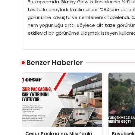
Bu kapsamda Glassy Glow kullanıcılarının %92’si,
testlerle onayladı. Katılımcıların %84’üne göre ilk
görünüme kavuştu ve nemlenerek tazelendi. %84
nem yoğunluğu arttı. Böylece cilt taze görün
etkileyici bir görünüme ulaşmak isteyen kullanıc
Benzer Haberler
Cesur Packaging, Mısır’daki
Büyükçek