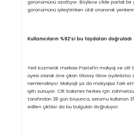
görünümünü azaltıyor. Böylece cilde parlak bir g
görünümünü iyileştirirken cildi onararak yenile
Kullanıcıların %92’si bu faydaları doğruladı
Yerli kozmetik markası Pastel’in makyaj ve cilt b
üyesi olarak öne çıkan Glassy Glow aydınlatıcı se
nemlendiriyor. Makyajlı ya da makyajsız fark et
ışıltı sunuyor. Cilt bakımını herkes için zahmet
tarafından 28 gün boyunca, serumu kullanan 25
edilen çıktılar da bu bulguları doğruluyor.