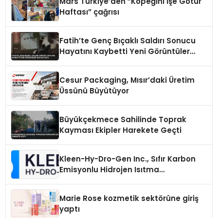
Mars Türkiye’den “Köpeğini İşe Götür
Haftası” çağrısı
Fatih’te Genç Bıçaklı Saldırı Sonucu
Hayatını Kaybetti Yeni Görüntüler
Ortaya Çıktı
Cesur Packaging, Mısır’daki Üretim
Üssünü Büyütüyor
Büyükçekmece Sahilinde Toprak
Kayması Ekipler Harekete Geçti
Kleen-Hy-Dro-Gen Inc., Sıfır Karbon
Emisyonlu Hidrojen Isıtma
Teknolojisinde ISO ve TSSA
Düzenleyici Onaylarını Aldı
Marie Rose kozmetik sektörüne giriş
yaptı