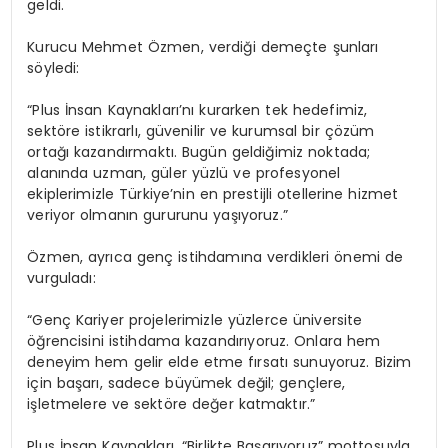
geldi.
Kurucu Mehmet Özmen, verdiği demeçte şunları
söyledi:
“Plus İnsan Kaynakları’nı kurarken tek hedefimiz,
sektöre istikrarlı, güvenilir ve kurumsal bir çözüm
ortağı kazandırmaktı. Bugün geldiğimiz noktada;
alanında uzman, güler yüzlü ve profesyonel
ekiplerimizle Türkiye’nin en prestijli otellerine hizmet
veriyor olmanın gururunu yaşıyoruz.”
Özmen, ayrıca genç istihdamına verdikleri önemi de
vurguladı:
“Genç Kariyer projelerimizle yüzlerce üniversite
öğrencisini istihdama kazandırıyoruz. Onlara hem
deneyim hem gelir elde etme fırsatı sunuyoruz. Bizim
için başarı, sadece büyümek değil; gençlere,
işletmelere ve sektöre değer katmaktır.”
Plus İnsan Kaynakları, “Birlikte Başarıyoruz” mottosuyla