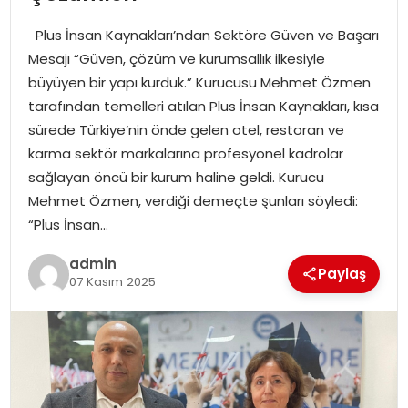
YAŞAM
Plus İnsan Kaynakları’ndan Sektöre Güven ve Başarı
MAGAZIN
Mesajı “Güven, çözüm ve kurumsallık ilkesiyle
büyüyen bir yapı kurduk.” Kurucusu Mehmet Özmen
SAĞLIK
tarafından temelleri atılan Plus İnsan Kaynakları, kısa
sürede Türkiye’nin önde gelen otel, restoran ve
SOSYAL HABER
karma sektör markalarına profesyonel kadrolar
sağlayan öncü bir kurum haline geldi. Kurucu
Mehmet Özmen, verdiği demeçte şunları söyledi:
“Plus İnsan…
admin
Paylaş
07 Kasım 2025