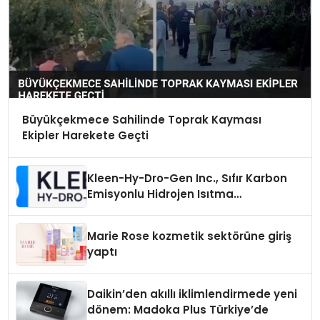
Büyükçekmece Sahilinde Toprak Kayması
Ekipler Harekete Geçti
Kleen-Hy-Dro-Gen Inc., Sıfır Karbon
Emisyonlu Hidrojen Isıtma
Teknolojisinde ISO ve TSSA
Düzenleyici Onaylarını Aldı
Marie Rose kozmetik sektörüne giriş
yaptı
Daikin’den akıllı iklimlendirmede yeni
dönem: Madoka Plus Türkiye’de