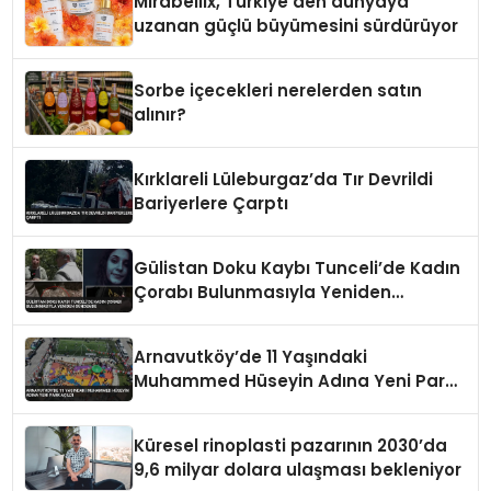
Mirabellix, Türkiye’den dünyaya
uzanan güçlü büyümesini sürdürüyor
Sorbe içecekleri nerelerden satın
alınır?
Kırklareli Lüleburgaz’da Tır Devrildi
Bariyerlere Çarptı
Gülistan Doku Kaybı Tunceli’de Kadın
Çorabı Bulunmasıyla Yeniden
Gündemde
Arnavutköy’de 11 Yaşındaki
Muhammed Hüseyin Adına Yeni Park
Açıldı
Küresel rinoplasti pazarının 2030’da
9,6 milyar dolara ulaşması bekleniyor