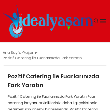
ANASAYFA
Ana Sayfa
Yaşam
Pozitif Catering ile Fuarlarınızda Fark Yaratın
GÜNDEM
EKONOMI
Pozitif Catering ile Fuarlarınızda
Fark Yaratın
İDEAL YAŞAM
Pozitif Catering ile Fuarlarınızda Fark Yaratın Fuar
İDEAL SPOR
catering ihtiyacı, etkinliklerinizi daha ilgi çekici hale
getirmek için önemli bir bileşendir. Pozitif Catering,