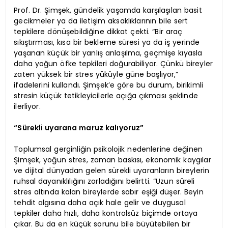
Prof. Dr. Şimşek, gündelik yaşamda karşılaşılan basit
gecikmeler ya da iletişim aksaklıklarının bile sert
tepkilere dönüşebildiğine dikkat çekti. “Bir araç
sıkıştırması, kısa bir bekleme süresi ya da iş yerinde
yaşanan küçük bir yanlış anlaşılma, geçmişe kıyasla
daha yoğun öfke tepkileri doğurabiliyor. Çünkü bireyler
zaten yüksek bir stres yüküyle güne başlıyor,”
ifadelerini kullandı. Şimşek’e göre bu durum, birikimli
stresin küçük tetikleyicilerle açığa çıkması şeklinde
ilerliyor.
“Sürekli uyarana maruz kalıyoruz”
Toplumsal gerginliğin psikolojik nedenlerine değinen
Şimşek, yoğun stres, zaman baskısı, ekonomik kaygılar
ve dijital dünyadan gelen sürekli uyaranların bireylerin
ruhsal dayanıklılığını zorladığını belirtti. “Uzun süreli
stres altında kalan bireylerde sabır eşiği düşer. Beyin
tehdit algısına daha açık hale gelir ve duygusal
tepkiler daha hızlı, daha kontrolsüz biçimde ortaya
çıkar. Bu da en küçük sorunu bile büyütebilen bir