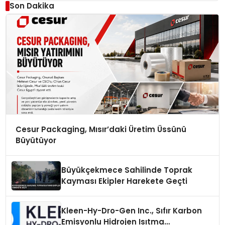
Son Dakika
Cesur Packaging, Mısır’daki Üretim Üssünü
Büyütüyor
Büyükçekmece Sahilinde Toprak
Kayması Ekipler Harekete Geçti
Kleen-Hy-Dro-Gen Inc., Sıfır Karbon
Emisyonlu Hidrojen Isıtma