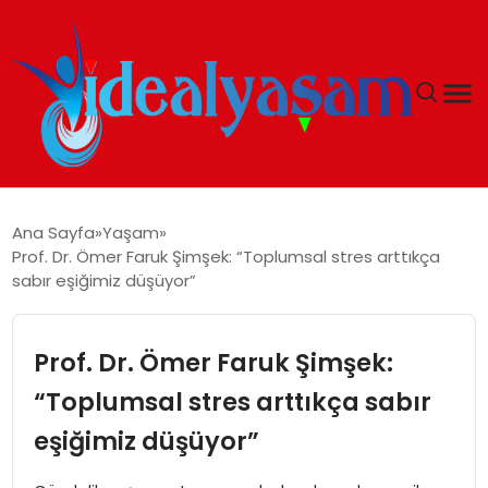
ANASAYFA
Ana Sayfa
Yaşam
Prof. Dr. Ömer Faruk Şimşek: “Toplumsal stres arttıkça
GÜNDEM
sabır eşiğimiz düşüyor”
EKONOMI
Prof. Dr. Ömer Faruk Şimşek:
İDEAL YAŞAM
“Toplumsal stres arttıkça sabır
eşiğimiz düşüyor”
İDEAL SPOR