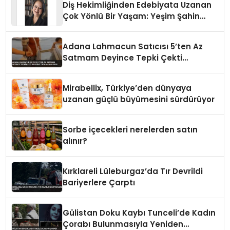
Diş Hekimliğinden Edebiyata Uzanan
Çok Yönlü Bir Yaşam: Yeşim Şahin
Yaman
Adana Lahmacun Satıcısı 5’ten Az
Satmam Deyince Tepki Çekti
Belediye Tezgahı Kaldırdı
Mirabellix, Türkiye’den dünyaya
uzanan güçlü büyümesini sürdürüyor
Sorbe içecekleri nerelerden satın
alınır?
Kırklareli Lüleburgaz’da Tır Devrildi
Bariyerlere Çarptı
Gülistan Doku Kaybı Tunceli’de Kadın
Çorabı Bulunmasıyla Yeniden