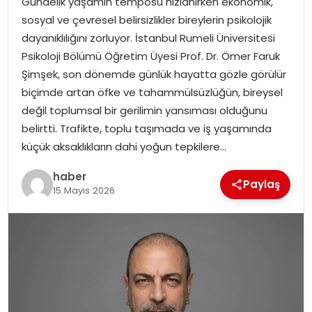
Gündelik yaşamın temposu hızlanırken ekonomik,
YAŞAM
sosyal ve çevresel belirsizlikler bireylerin psikolojik
dayanıklılığını zorluyor. İstanbul Rumeli Üniversitesi
MAGAZIN
Psikoloji Bölümü Öğretim Üyesi Prof. Dr. Ömer Faruk
Şimşek, son dönemde günlük hayatta gözle görülür
SAĞLIK
biçimde artan öfke ve tahammülsüzlüğün, bireysel
değil toplumsal bir gerilimin yansıması olduğunu
SOSYAL HABER
belirtti. Trafikte, toplu taşımada ve iş yaşamında
küçük aksaklıkların dahi yoğun tepkilere…
haber
Paylaş
15 Mayıs 2026