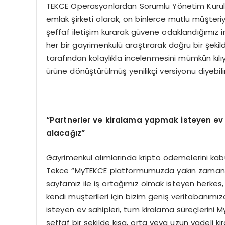
TEKCE Operasyonlardan Sorumlu Yönetim Kurulu
emlak şirketi olarak, on binlerce mutlu müşteri
şeffaf iletişim kurarak güvene odaklandığımız 
her bir gayrimenkulü araştırarak doğru bir şekilde 
tarafından kolaylıkla incelenmesini mümkün kıl
ürüne dönüştürülmüş yenilikçi versiyonu diyebiliri
“Partnerler ve kiralama yapmak isteyen ev s
alacağız”
Gayrimenkul alımlarında kripto ödemelerini kabu
Tekce “MyTEKCE platformumuzda yakın zamanda 
sayfamız ile iş ortağımız olmak isteyen herkes, g
kendi müşterileri için bizim geniş veritabanımı
isteyen ev sahipleri, tüm kiralama süreçlerini 
şeffaf bir şekilde kısa, orta veya uzun vadeli kir