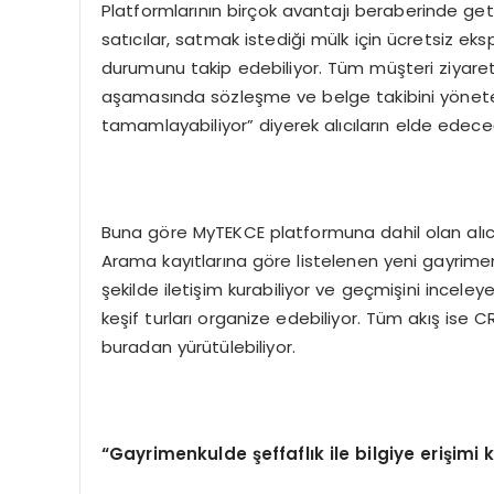
Platformlarının birçok avantajı beraberinde ge
satıcılar, satmak istediği mülk için ücretsiz eks
durumunu takip edebiliyor. Tüm müşteri ziyaret ra
aşamasında sözleşme ve belge takibini yönetebi
tamamlayabiliyor” diyerek alıcıların elde edeceğ
Buna göre MyTEKCE platformuna dahil olan alıcıl
Arama kayıtlarına göre listelenen yeni gayrimenkul
şekilde iletişim kurabiliyor ve geçmişini inceleyeb
keşif turları organize edebiliyor. Tüm akış ise C
buradan yürütülebiliyor.
“Gayrimenkulde şeffaflık ile bilgiye erişimi k