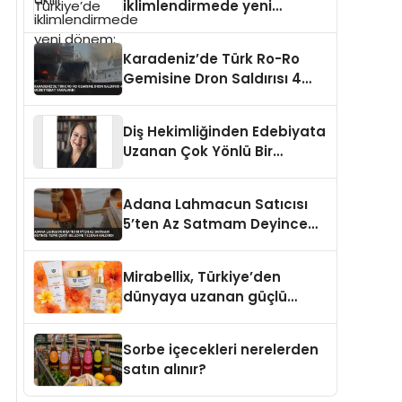
iklimlendirmede yeni
dönem: Madoka Plus
Türkiye’de
Karadeniz’de Türk Ro-Ro
Gemisine Dron Saldırısı 4
Mürettebat Yaralandı
Diş Hekimliğinden Edebiyata
Uzanan Çok Yönlü Bir
Yaşam: Yeşim Şahin Yaman
Adana Lahmacun Satıcısı
5’ten Az Satmam Deyince
Tepki Çekti Belediye
Tezgahı Kaldırdı
Mirabellix, Türkiye’den
dünyaya uzanan güçlü
büyümesini sürdürüyor
Sorbe içecekleri nerelerden
satın alınır?