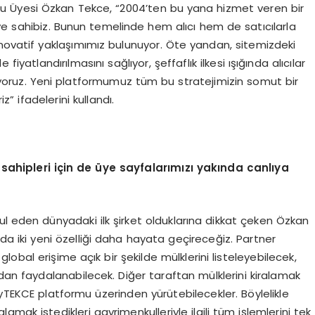
 Üyesi Özkan Tekce, “2004’ten bu yana hizmet veren bir
ye sahibiz. Bunun temelinde hem alıcı hem de satıcılarla
inovatif yaklaşımımız bulunuyor. Öte yandan, sitemizdeki
fiyatlandırılmasını sağlıyor, şeffaflık ilkesi ışığında alıcılar
ıyoruz. Yeni platformumuz tüm bu stratejimizin somut bir
z” ifadelerini kullandı.
ahipleri için de üye sayfalarımızı yakında canlıya
l eden dünyadaki ilk şirket olduklarına dikkat çeken Özkan
iki yeni özelliği daha hayata geçireceğiz. Partner
lobal erişime açık bir şekilde mülklerini listeleyebilecek,
zdan faydalanabilecek. Diğer taraftan mülklerini kiralamak
MyTEKCE platformu üzerinden yürütebilecekler. Böylelikle
alamak istedikleri gayrimenkulleriyle ilgili tüm işlemlerini tek