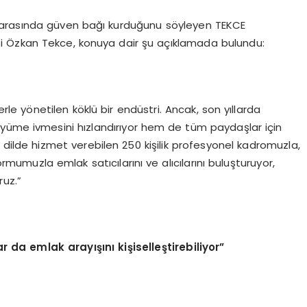
ılar arasında güven bağı kurduğunu söyleyen TEKCE
 Özkan Tekce, konuya dair şu açıklamada bulundu:
rle yönetilen köklü bir endüstri. Ancak, son yıllarda
üyüme ivmesini hızlandırıyor hem de tüm paydaşlar için
la dilde hizmet verebilen 250 kişilik profesyonel kadromuzla,
mumuzla emlak satıcılarını ve alıcılarını buluşturuyor,
ruz.”
lar da emlak arayışını kişiselleştirebiliyor”