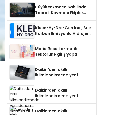
Büyükçekmece Sahilinde
Toprak Kayması Ekipler
Harekete Geçti
Kleen-Hy-Dro-Gen Inc., Sıfır
Karbon Emisyonlu Hidrojen
Isıtma Teknolojisinde ISO ve
TSSA Düzenleyici Onaylarını
Marie Rose kozmetik
Aldı
sektörüne giriş yaptı
Daikin’den akıllı
iklimlendirmede yeni
dönem: Madoka Plus
Türkiye’de
Daikin’den akıllı
iklimlendirmede yeni
dönem: Madoka Plus
Türkiye’de
Daikin’den akıllı