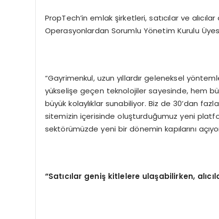
PropTech’in emlak şirketleri, satıcılar ve alıc
Operasyonlardan Sorumlu Yönetim Kurulu Üyesi
“Gayrimenkul, uzun yıllardır geleneksel yöntemle
yükselişe geçen teknolojiler sayesinde, hem b
büyük kolaylıklar sunabiliyor. Biz de 30’dan faz
sitemizin içerisinde oluşturduğumuz yeni platfor
sektörümüzde yeni bir dönemin kapılarını açıyo
“Satıcılar geniş kitlelere ulaşabilirken, alıcı