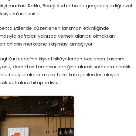
ikçi markası Rakle, Bengi Kurtcebe ile gerçekleştirdiği özel
siyonu’nu tanıttı.
etta Etiler’de düzenlenen lansman etkinliğinde
masıyla sofraları yalnızca yemek alanları olmaktan
ilen anların merkezine taşımayı amaçlıyor.
 Bengi Kurtcebe’nin kişisel hikâyelerden beslenen tasarım
yonu, domates temasını odağına alarak sofralara canlılık
rünleri başta olmak üzere farklı kategorilerden oluşan
lık sofralara hitap ediyor.