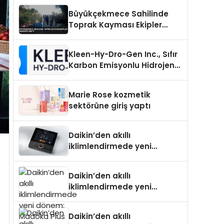
Büyükçekmece Sahilinde
Toprak Kayması Ekipler
Harekete Geçti
Kleen-Hy-Dro-Gen Inc., Sıfır
Karbon Emisyonlu Hidrojen
Isıtma Teknolojisinde ISO ve
TSSA Düzenleyici Onaylarını
Marie Rose kozmetik
Aldı
sektörüne giriş yaptı
Daikin’den akıllı
iklimlendirmede yeni
dönem: Madoka Plus
Türkiye’de
Daikin’den akıllı
iklimlendirmede yeni
dönem: Madoka Plus
Türkiye’de
Daikin’den akıllı