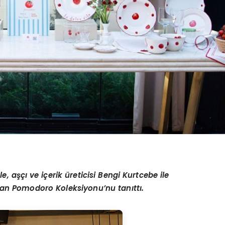
e, aşçı ve iç
erik
üreticisi Bengi Kurtcebe ile
nan Pomodoro Koleksiyonu’nu tanıttı.