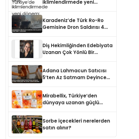
iklimlendirmede yeni
dönem: Madoka Plus
Türkiye’de
Karadeniz’de Türk Ro-Ro
Gemisine Dron Saldırısı 4
Mürettebat Yaralandı
Diş Hekimliğinden Edebiyata
Uzanan Çok Yönlü Bir
Yaşam: Yeşim Şahin Yaman
Adana Lahmacun Satıcısı
5’ten Az Satmam Deyince
Tepki Çekti Belediye
Tezgahı Kaldırdı
Mirabellix, Türkiye’den
dünyaya uzanan güçlü
büyümesini sürdürüyor
Sorbe içecekleri nerelerden
satın alınır?