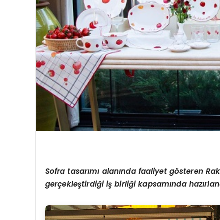
Sofra tasarımı alanında faaliyet g
ö
steren Rakl
gerçekleştirdiğ
i i
ş birliği kapsamında hazırla