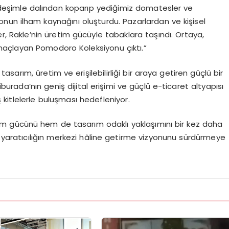
rdeşimle dalından koparıp yediğimiz domatesler ve
onun ilham kaynağını oluşturdu. Pazarlardan ve kişisel
, Rakle’nin üretim gücüyle tabaklara taşındı. Ortaya,
maçlayan Pomodoro Koleksiyonu çıktı.”
arım, üretim ve erişilebilirliği bir araya getiren güçlü bir
iburada’nın geniş dijital erişimi ve güçlü e-ticaret altyapısı
kitlelerle buluşması hedefleniyor.
etim gücünü hem de tasarım odaklı yaklaşımını bir kez daha
e yaratıcılığın merkezi hâline getirme vizyonunu sürdürmeye