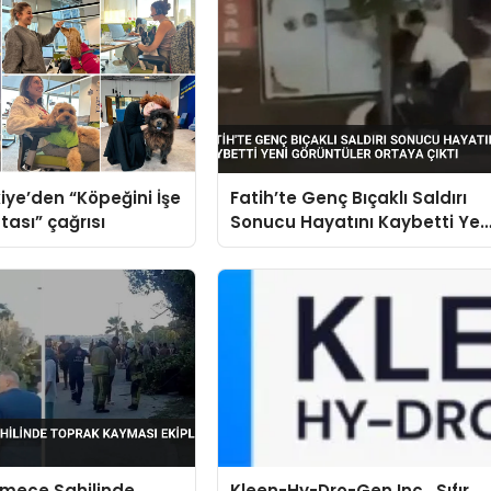
iye’den “Köpeğini İşe
Fatih’te Genç Bıçaklı Saldırı
tası” çağrısı
Sonucu Hayatını Kaybetti Yen
Görüntüler Ortaya Çıktı
mece Sahilinde
Kleen-Hy-Dro-Gen Inc., Sıfır