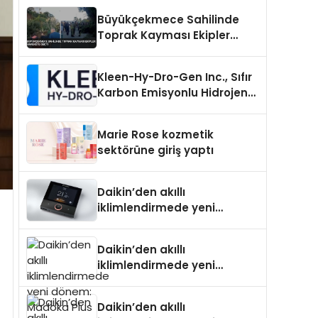
Büyükçekmece Sahilinde
Toprak Kayması Ekipler
Harekete Geçti
Kleen-Hy-Dro-Gen Inc., Sıfır
Karbon Emisyonlu Hidrojen
Isıtma Teknolojisinde ISO ve
TSSA Düzenleyici Onaylarını
Marie Rose kozmetik
Aldı
sektörüne giriş yaptı
Daikin’den akıllı
iklimlendirmede yeni
dönem: Madoka Plus
Türkiye’de
Daikin’den akıllı
iklimlendirmede yeni
dönem: Madoka Plus
Türkiye’de
Daikin’den akıllı