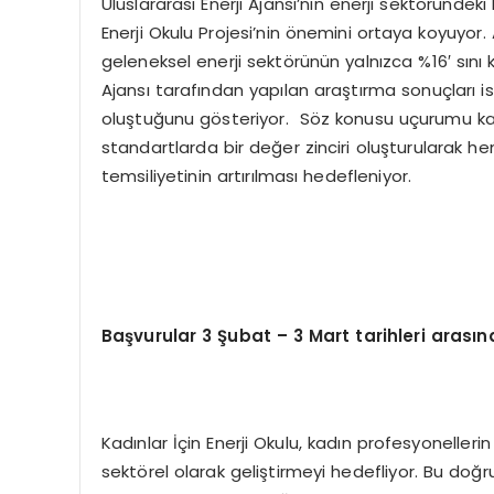
Uluslararası Enerji Ajansı’nın enerji sektöründeki 
Enerji Okulu Projesi’nin önemini ortaya koyuyor
geleneksel enerji sektörünün yalnızca %16′ sını ka
Ajansı tarafından yapılan araştırma sonuçları ise
oluştuğunu gösteriyor. Söz konusu uçurumu kapa
standartlarda bir değer zinciri oluşturularak h
temsiliyetinin artırılması hedefleniyor.
Başvurular 3 Şubat – 3 Mart tarihleri arası
Kadınlar İçin Enerji Okulu, kadın profesyonellerin 
sektörel olarak geliştirmeyi hedefliyor. Bu doğru