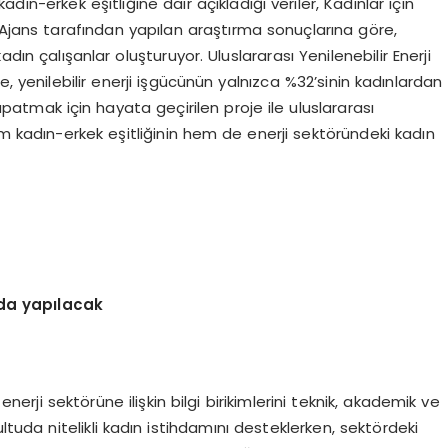
kadın-erkek eşitliğine dair açıkladığı veriler, Kadınlar için
. Ajans tarafından yapılan araştırma sonuçlarına göre,
dın çalışanlar oluşturuyor. Uluslararası Yenilenebilir Enerji
, yenilebilir enerji işgücünün yalnızca %32’sinin kadınlardan
tmak için hayata geçirilen proje ile uluslararası
em kadın-erkek eşitliğinin hem de enerji sektöründeki kadın
nda yapılacak
enerji sektörüne ilişkin bilgi birikimlerini teknik, akademik ve
ltuda nitelikli kadın istihdamını desteklerken, sektördeki