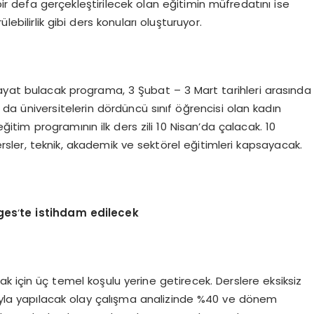
a bir defa gerçekleştirilecek olan eğitimin müfredatını ise
ülebilirlik gibi ders konuları oluşturuyor.
la hayat bulacak programa, 3 Şubat – 3 Mart tarihleri arasında
da üniversitelerin dördüncü sınıf öğrencisi olan kadın
eğitim programının ilk ders zili 10 Nisan’da çalacak. 10
sler, teknik, akademik ve sektörel eğitimleri kapsayacak.
ges
’
te istihdam edilecek
k için üç temel koşulu yerine getirecek. Derslere eksiksiz
arıyla yapılacak olay çalışma analizinde %40 ve dönem