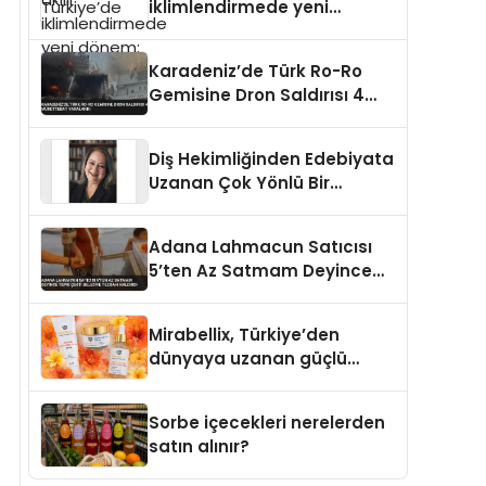
iklimlendirmede yeni
dönem: Madoka Plus
Türkiye’de
Karadeniz’de Türk Ro-Ro
Gemisine Dron Saldırısı 4
Mürettebat Yaralandı
Diş Hekimliğinden Edebiyata
Uzanan Çok Yönlü Bir
Yaşam: Yeşim Şahin Yaman
Adana Lahmacun Satıcısı
5’ten Az Satmam Deyince
Tepki Çekti Belediye
Tezgahı Kaldırdı
Mirabellix, Türkiye’den
dünyaya uzanan güçlü
büyümesini sürdürüyor
Sorbe içecekleri nerelerden
satın alınır?