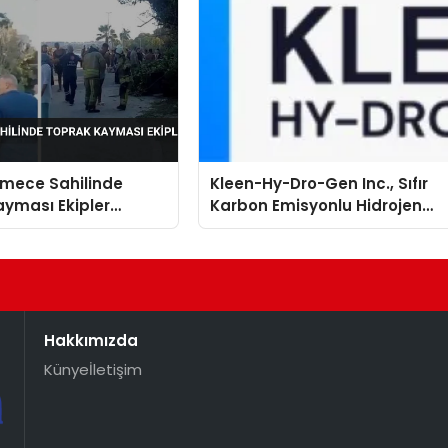
mece Sahilinde
Kleen-Hy-Dro-Gen Inc., Sıfır
yması Ekipler
Karbon Emisyonlu Hidrojen
 Geçti
Isıtma Teknolojisinde ISO ve
TSSA Düzenleyici Onaylarını
Aldı
Hakkımızda
Künye
İletişim