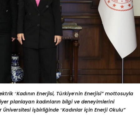
lektrik
“
Kadının Enerjisi, Türkiye
’
nin Enerjisi” mottosuyla
yer planlayan kadınların bilgi ve deneyimlerini
ür
Ü
niversitesi işbirliğinde
“
Kadınlar İçin Enerji Okulu”