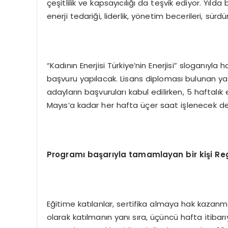
çeşitlilik ve kapsayıcılığı da teşvik ediyor. Yıld
enerji tedariği, liderlik, yönetim becerileri, sürdür
“Kadının Enerjisi Türkiye’nin Enerjisi” sloganıy
başvuru yapılacak. Lisans diploması bulunan ya 
adayların başvuruları kabul edilirken, 5 haftalık 
Mayıs’a kadar her hafta üçer saat işlenecek der
Programı başarıyla tamamlayan bir kiş
i Re
Eğitime katılanlar, sertifika almaya hak kazanma
olarak katılmanın yanı sıra, üçüncü hafta itib