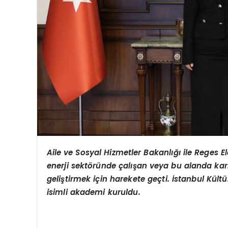
Aile ve Sosyal Hizmetler Bakanlığı
ile Reges E
enerji sekt
ö
ründe çalışan veya bu alanda kari
geliştirmek için harekete geç
ti.
İstanbul Kült
isimli akademi kuruldu.