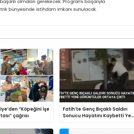
başarılı olmaları gerekecek. Programı başarıyla
rik bünyesinde istihdam imkanı sunulacak.
iye’den “Köpeğini İşe
Fatih’te Genç Bıçaklı Saldırı
tası” çağrısı
Sonucu Hayatını Kaybetti Yen
Görüntüler Ortaya Çıktı