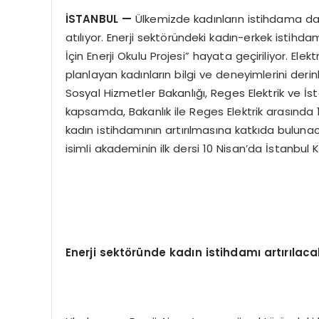
İSTANBUL
—
Ülkemizde kadınların istihdama dah
atılıyor. Enerji sektöründeki kadın-erkek istihd
İçin Enerji Okulu Projesi” hayata geçiriliyor. Ele
planlayan kadınların bilgi ve deneyimlerini deri
Sosyal Hizmetler Bakanlığı, Reges Elektrik ve İstan
kapsamda, Bakanlık ile Reges Elektrik arasında 
kadın istihdamının artırılmasına katkıda bulunac
isimli akademinin ilk dersi 10 Nisan’da İstanbul 
Enerji sekt
ö
ründe kadın istihdamı artırılaca