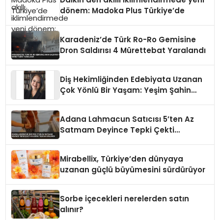
dönem: Madoka Plus Türkiye’de
Karadeniz’de Türk Ro-Ro Gemisine
Dron Saldırısı 4 Mürettebat Yaralandı
Diş Hekimliğinden Edebiyata Uzanan
Çok Yönlü Bir Yaşam: Yeşim Şahin
Yaman
Adana Lahmacun Satıcısı 5’ten Az
Satmam Deyince Tepki Çekti
Belediye Tezgahı Kaldırdı
Mirabellix, Türkiye’den dünyaya
uzanan güçlü büyümesini sürdürüyor
Sorbe içecekleri nerelerden satın
alınır?