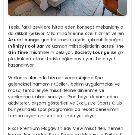
Tesis, farklı zevklere hitap eden konsept mekanlarıyla
da dikkat çekiyor. Villa misafirlerine özel hizmet veren
Azure Lounge
, gün batımının keyfini çıkarabileceğiniz
Infinity Pool Bar
ve uzman miksolojistlerin adresi
The
Gin Time
misafirlerini bekliyor.
Society Lounge
ise şık
plaj kulübü atmosferiyle eğlenceye yeni bir boyut
kazandırıyor.
Wellness alanında hizmet veren Anjana Spa;
geleneksel hamam ritüelleri, bakım uygulamaları ve
masaj terapileriyle misafirlerine dinlenme ve
yenilenme imkanı sunuyor. Gün boyu devam eden
aktiviteler, akşam gösterileri ve Exclusive Sports Club
bünyesindeki spor programları da resort deneyimini
tamamlayan unsurlar arasında yer alıyor.
Rixos Premium Magawish Bay View misafirleri, hemen
komşu konumdaki Rixos Premium Magawish Suites &