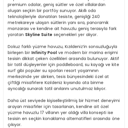
premium odalar, geniş süitler ve özel villalardan
oluşan seçkin bir portföy sunuyor. Akıllı oda
teknolojileriyle donatılan tesiste, genişliği 240
metrekareye ulaşan süitlerin yanı sıra, panoramik
manzarası ve kendine ait havuzlu geniş terasıyla fark
yaratan
Skyline Suite
seçenekleri yer alıyor.
Dokuz farklı yüzme havuzu, Kızıldeniz’in sonsuzluğuyla
birleşen bir
Infinity Pool
ve modern bir marina erişimi
tesisin dikkat çeken özellikleri arasında bulunuyor. Aktif
bir tatil düşleyenler için paddleboard, su kayağı ve kite
surf gibi popüler su sporları resort yaşamının
merkezinde yer alırken, tesis bünyesindeki özel at
çiftliği misafirlere Kızıldeniz kıyısında ata binme
ayrıcalığı sunarak tatil anılarını unutulmaz kılıyor.
Daha üst seviyede kişiselleştirilmiş bir hizmet deneyimi
arayan misafirler için tasarlanan, kendine ait özel
yüzme havuzlu 17 villanın yer aldığı villa
konsepti ise
tesisin en seçkin konaklama alternatifleri arasında öne
çıkıyor.