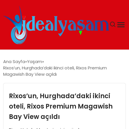
ANASAYFA
Ana Sayfa
Yaşam
Rixos’un, Hurghada’daki ikinci oteli, Rixos Premium
GÜNDEM
Magawish Bay View açıldı
EKONOMI
Rixos’un, Hurghada’daki ikinci
İDEAL YAŞAM
oteli, Rixos Premium Magawish
Bay View açıldı
İDEAL SPOR