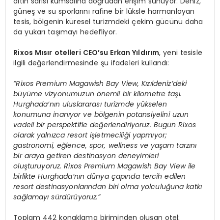
altın sarısı kumsalına doğrudan erişim sunuyor. Deniz,
güneş ve su sporlarını rafine bir lüksle harmanlayan
tesis, bölgenin küresel turizmdeki çekim gücünü daha
da yukarı taşımayı hedefliyor.
Rixos Mısır otelleri CEO’su Erkan Yıldırım
, yeni tesisle
ilgili değerlendirmesinde şu ifadeleri kullandı:
“Rixos Premium Magawish Bay View, Kızıldeniz’deki
büyüme vizyonumuzun önemli bir kilometre taşı.
Hurghada’nın uluslararası turizmde yükselen
konumuna inanıyor ve bölgenin potansiyelini uzun
vadeli bir perspektifle değerlendiriyoruz. Bugün Rixos
olarak yalnızca resort işletmeciliği yapmıyor;
gastronomi, eğlence, spor, wellness ve yaşam tarzını
bir araya getiren destinasyon deneyimleri
oluşturuyoruz. Rixos Premium Magawish Bay View ile
birlikte Hurghada’nın dünya çapında tercih edilen
resort destinasyonlarından biri olma yolculuğuna katkı
sağlamayı sürdürüyoruz.”
Toplam 442 konaklama biriminden oluşan otel;