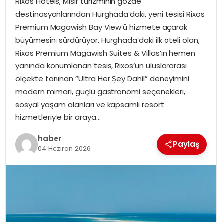
Rixos Hotels, Mısır turizminin gözde
YAŞAM
destinasyonlarından Hurghada’daki, yeni tesisi Rixos
Premium Magawish Bay View’ü hizmete açarak
MAGAZIN
büyümesini sürdürüyor. Hurghada’daki ilk oteli olan,
Rixos Premium Magawish Suites & Villas’ın hemen
SAĞLIK
yanında konumlanan tesis, Rixos’un uluslararası
ölçekte tanınan “Ultra Her Şey Dahil” deneyimini
SOSYAL HABER
modern mimari, güçlü gastronomi seçenekleri,
sosyal yaşam alanları ve kapsamlı resort
hizmetleriyle bir araya…
haber
Paylaş
04 Haziran 2026