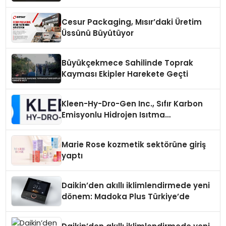
Ortaya Çıktı
Cesur Packaging, Mısır’daki Üretim
Üssünü Büyütüyor
Büyükçekmece Sahilinde Toprak
Kayması Ekipler Harekete Geçti
Kleen-Hy-Dro-Gen Inc., Sıfır Karbon
Emisyonlu Hidrojen Isıtma
Teknolojisinde ISO ve TSSA
Düzenleyici Onaylarını Aldı
Marie Rose kozmetik sektörüne giriş
yaptı
Daikin’den akıllı iklimlendirmede yeni
dönem: Madoka Plus Türkiye’de