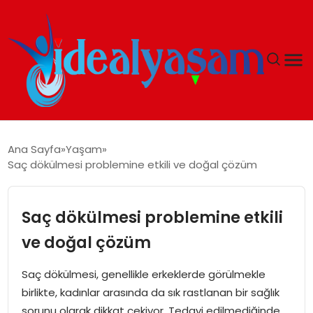
ANASAYFA
Ana Sayfa
Yaşam
Saç dökülmesi problemine etkili ve doğal çözüm
GÜNDEM
EKONOMI
Saç dökülmesi problemine etkili
ve doğal çözüm
İDEAL YAŞAM
Saç dökülmesi, genellikle erkeklerde görülmekle
İDEAL SPOR
birlikte, kadınlar arasında da sık rastlanan bir sağlık
sorunu olarak dikkat çekiyor. Tedavi edilmediğinde