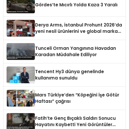
Gördes’te Mıcırlı Yolda Kaza 3 Yaralı
Derya Arms, İstanbul Prohunt 2026’da
yeni nesil ürünlerini ve global marka
vizyonunu sergiledi
Tunceli Orman Yangınına Havadan
Karadan Müdahale Ediliyor
Tencent Hy3 dünya genelinde
kullanıma sunuldu
Mars Türkiye’den “Köpeğini İşe Götür
Haftası” çağrısı
Fatih’te Genç Bıçaklı Saldırı Sonucu
Hayatını Kaybetti Yeni Görüntüler