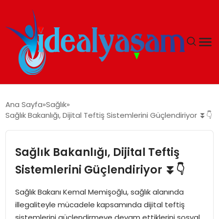
ANASAYFA
Ana Sayfa
Sağlık
Sağlık Bakanlığı, Dijital Teftiş Sistemlerini Güçlendiriyor ⏬👇
GÜNDEM
EKONOMI
Sağlık Bakanlığı, Dijital Teftiş
Sistemlerini Güçlendiriyor ⏬👇
İDEAL YAŞAM
Sağlık Bakanı Kemal Memişoğlu, sağlık alanında
İDEAL SPOR
illegaliteyle mücadele kapsamında dijital teftiş
sistemlerini güçlendirmeye devam ettiklerini sosyal