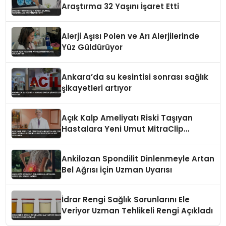
Araştırma 32 Yaşını İşaret Etti
Alerji Aşısı Polen ve Arı Alerjilerinde
Yüz Güldürüyor
Ankara’da su kesintisi sonrası sağlık
şikayetleri artıyor
Açık Kalp Ameliyatı Riski Taşıyan
Hastalara Yeni Umut MitraClip
Teknolojisi Türkiye’de İlk Kez
Uygulandı
Ankilozan Spondilit Dinlenmeyle Artan
Bel Ağrısı İçin Uzman Uyarısı
İdrar Rengi Sağlık Sorunlarını Ele
Veriyor Uzman Tehlikeli Rengi Açıkladı