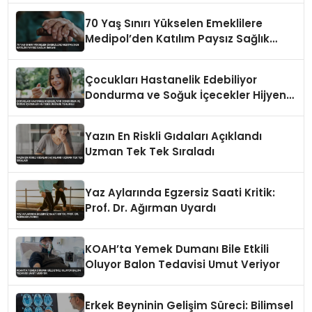
70 Yaş Sınırı Yükselen Emeklilere
Medipol’den Katılım Paysız Sağlık
İmkanı
Çocukları Hastanelik Edebiliyor
Dondurma ve Soğuk İçecekler Hijyenik
Değilse Tehlikeli
Yazın En Riskli Gıdaları Açıklandı
Uzman Tek Tek Sıraladı
Yaz Aylarında Egzersiz Saati Kritik:
Prof. Dr. Ağırman Uyardı
KOAH’ta Yemek Dumanı Bile Etkili
Oluyor Balon Tedavisi Umut Veriyor
Erkek Beyninin Gelişim Süreci: Bilimsel