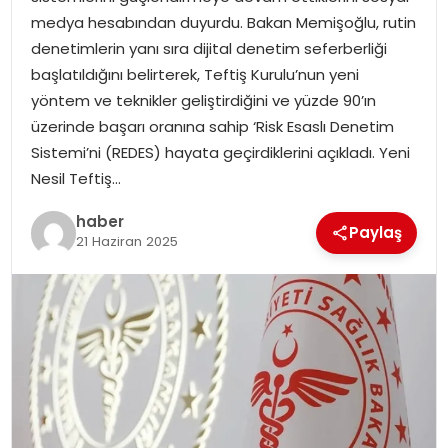
YAŞAM
medya hesabından duyurdu. Bakan Memişoğlu, rutin
denetimlerin yanı sıra dijital denetim seferberliği
MAGAZIN
başlatıldığını belirterek, Teftiş Kurulu’nun yeni
yöntem ve teknikler geliştirdiğini ve yüzde 90’ın
SAĞLIK
üzerinde başarı oranına sahip ‘Risk Esaslı Denetim
Sistemi’ni (REDES) hayata geçirdiklerini açıkladı. Yeni
SOSYAL HABER
Nesil Teftiş…
haber
Paylaş
21 Haziran 2025