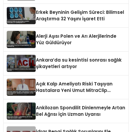
Erkek Beyninin Gelişim Süreci: Bilimsel
Araştırma 32 Yaşını İşaret Etti
Alerji Aşısı Polen ve Arı Alerjilerinde
Yüz Güldürüyor
Ankara’da su kesintisi sonrası sağlık
şikayetleri artıyor
Açık Kalp Ameliyatı Riski Taşıyan
Hastalara Yeni Umut MitraClip
Teknolojisi Türkiye’de İlk Kez
Uygulandı
Ankilozan Spondilit Dinlenmeyle Artan
Bel Ağrısı İçin Uzman Uyarısı
İdrar Rengi Sağlık Sorunlarını Ele