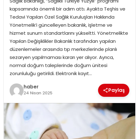
Sağlık Bakanlığı, “Sağlıklı Türkiye Yüzyılı” programı
YAŞAM
kapsamında önemli bir adım attı. Ayakta Teşhis ve
Tedavi Yapılan Özel Sağlık Kuruluşları Hakkında
MAGAZIN
Yönetmelik’i güncelleyen bakanlık, işletme ve
hizmet sunum standartlarını yükseltti. Yönetmelikte
SAĞLIK
Yapılan Değişiklikler Bakanlık tarafından yapılan
düzenlemeler arasında tıp merkezlerinde planlı
SOSYAL HABER
sezaryen yapılmaması kararı yer alıyor. Ayrıca,
normal doğum taleplerinde doğum ünitesi
zorunluluğu getirildi. Elektronik kayıt…
haber
Paylaş
24 Nisan 2025