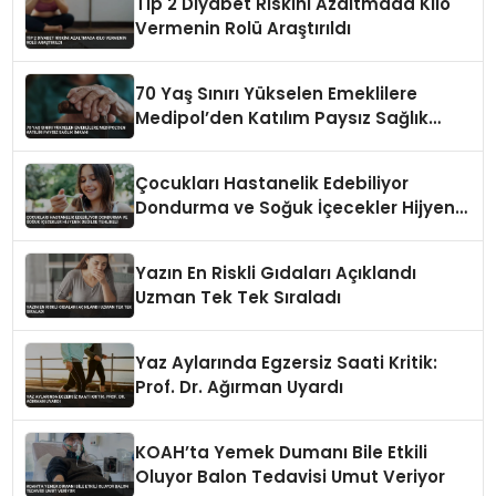
Tip 2 Diyabet Riskini Azaltmada Kilo
Vermenin Rolü Araştırıldı
70 Yaş Sınırı Yükselen Emeklilere
Medipol’den Katılım Paysız Sağlık
İmkanı
Çocukları Hastanelik Edebiliyor
Dondurma ve Soğuk İçecekler Hijyenik
Değilse Tehlikeli
Yazın En Riskli Gıdaları Açıklandı
Uzman Tek Tek Sıraladı
Yaz Aylarında Egzersiz Saati Kritik:
Prof. Dr. Ağırman Uyardı
KOAH’ta Yemek Dumanı Bile Etkili
Oluyor Balon Tedavisi Umut Veriyor