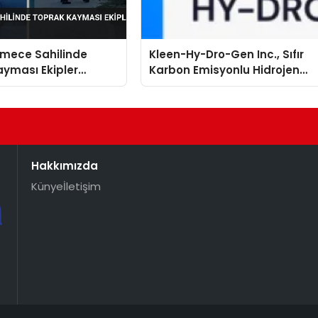
mece Sahilinde
Kleen-Hy-Dro-Gen Inc., Sıfır
yması Ekipler
Karbon Emisyonlu Hidrojen
 Geçti
Isıtma Teknolojisinde ISO ve
TSSA Düzenleyici Onaylarını
Aldı
Hakkımızda
Künye
İletişim