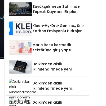
Büyükçekmece Sahilinde
Toprak Kayması Ekipler
Harekete Geçti
Kleen-Hy-Dro-Gen Inc., Sıfır
Karbon Emisyonlu Hidrojen
Isıtma Teknolojisinde ISO ve
TSSA Düzenleyici Onaylarını
Marie Rose kozmetik
Aldı
sektörüne giriş yaptı
Daikin’den akıllı
iklimlendirmede yeni
dönem: Madoka Plus
Türkiye’de
Daikin’den akıllı
iklimlendirmede yeni
dönem: Madoka Plus
Türkiye’de
Daikin’den akıllı