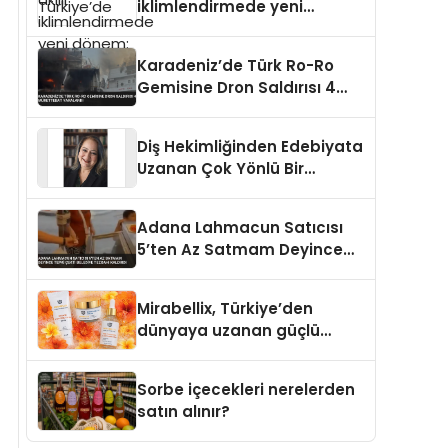
iklimlendirmede yeni
dönem: Madoka Plus
Türkiye’de
Karadeniz’de Türk Ro-Ro
Gemisine Dron Saldırısı 4
Mürettebat Yaralandı
Diş Hekimliğinden Edebiyata
Uzanan Çok Yönlü Bir
Yaşam: Yeşim Şahin Yaman
Adana Lahmacun Satıcısı
5’ten Az Satmam Deyince
Tepki Çekti Belediye
Tezgahı Kaldırdı
Mirabellix, Türkiye’den
dünyaya uzanan güçlü
büyümesini sürdürüyor
Sorbe içecekleri nerelerden
satın alınır?