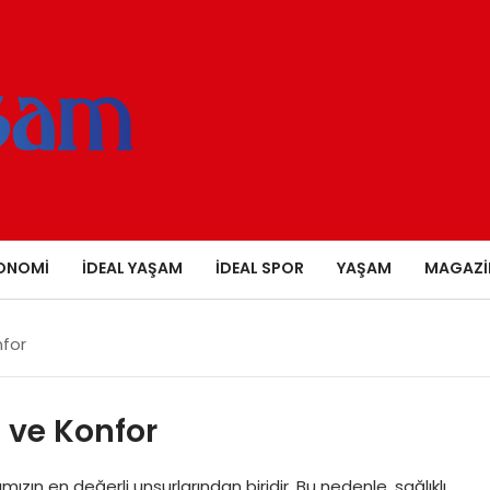
ONOMI
İDEAL YAŞAM
İDEAL SPOR
YAŞAM
MAGAZI
nfor
 ve Konfor
zın en değerli unsurlarından biridir. Bu nedenle, sağlıklı