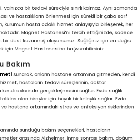
 yalnızca bir tedavi süreciyle sınırlı kalmaz. Aynı zamanda
ması ve hastalıkların önlenmesi için sürekli bir çaba sarf
m, kurumun hasta odaklı hizmet anlayışıyla birleşerek, her
unmaktadır. Magnet Hastanesi’ni tercih ettiğinizde, sadece
en bir dost kazanmış oluyorsunuz. Sağlığınız için en doğru
k için Magnet Hastanesi’ne başvurabilirsiniz.
rlu Bakım
zmeti
sunarak, onların hastane ortamına gitmeden, kendi
hizmet, hastaların tedavi süreçlerinin, doktor
n kendi evlerinde gerçekleşmesini sağlar. Evde sağlık
stalıkları olan bireyler için büyük bir kolaylık sağlar. Evde
nı ve hastane ortamındaki stres ve enfeksiyon risklerinden
samında sunduğu bakım seçenekleri, hastaların
n hizmetler arasında Alzheimer, inme sonrası bakım, doğum