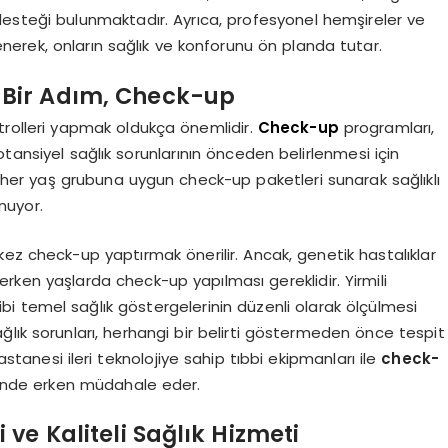
desteği bulunmaktadır. Ayrıca, profesyonel hemşireler ve
lenerek, onların sağlık ve konforunu ön planda tutar.
i Bir Adım, Check-up
ntrolleri yapmak oldukça önemlidir.
Check-up
programları,
tansiyel sağlık sorunlarının önceden belirlenmesi için
her yaş grubuna uygun check-up paketleri sunarak sağlıklı
nuyor.
r kez check-up yaptırmak önerilir. Ancak, genetik hastalıklar
erken yaşlarda check-up yapılması gereklidir. Yirmili
ibi temel sağlık göstergelerinin düzenli olarak ölçülmesi
lık sorunları, herhangi bir belirti göstermeden önce tespit
astanesi ileri teknolojiye sahip tıbbi ekipmanları ile
check-
iğinde erken müdahale eder.
ve Kaliteli Sağlık Hizmeti