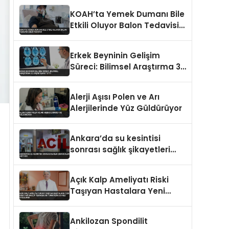
KOAH’ta Yemek Dumanı Bile
Etkili Oluyor Balon Tedavisi
Umut Veriyor
Erkek Beyninin Gelişim
Süreci: Bilimsel Araştırma 32
Yaşını İşaret Etti
Alerji Aşısı Polen ve Arı
Alerjilerinde Yüz Güldürüyor
Ankara’da su kesintisi
sonrası sağlık şikayetleri
artıyor
Açık Kalp Ameliyatı Riski
Taşıyan Hastalara Yeni
Umut MitraClip Teknolojisi
Türkiye’de İlk Kez Uygulandı
Ankilozan Spondilit