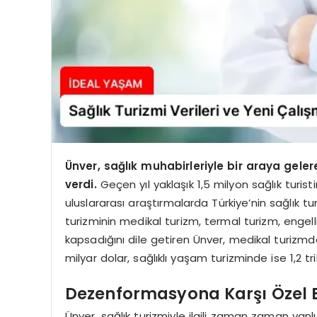
Ünver, sağlık muhabirleriyle bir araya gelerek
verdi.
Geçen yıl yaklaşık 1,5 milyon sağlık turistin
uluslararası araştırmalarda Türkiye’nin sağlık tur
turizminin medikal turizm, termal turizm, engelli t
kapsadığını dile getiren Ünver, medikal turizm
milyar dolar, sağlıklı yaşam turizminde ise 1,2 t
Dezenformasyona Karşı Özel E
Ünver, sağlık turizmiyle ilgili zaman zaman yanl