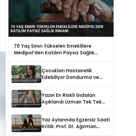
70 Yaş Sınırı Yükselen Emeklilere
Medipol’den Katılım Paysız Sağlık
İmkanı
Çocukları Hastanelik
Edebiliyor Dondurma ve
Soğuk İçecekler Hijyenik
Değilse Tehlikeli
Yazın En Riskli Gıdaları
Açıklandı Uzman Tek Tek
Sıraladı
Yaz Aylarında Egzersiz Saati
Kritik: Prof. Dr. Ağırman
Uyardı