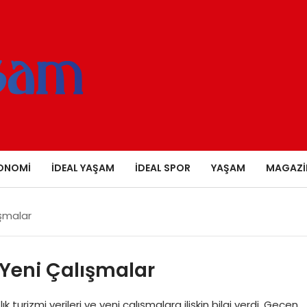
ONOMI
İDEAL YAŞAM
İDEAL SPOR
YAŞAM
MAGAZI
ışmalar
e Yeni Çalışmalar
k turizmi verileri ve yeni çalışmalara ilişkin bilgi verdi. Geçen