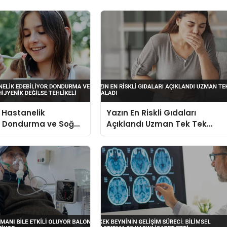
 Hastanelik
Yazın En Riskli Gıdaları
or Dondurma ve Soğuk
Açıklandı Uzman Tek Tek
Hijyenik Değilse
Sıraladı