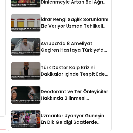
Dinlenmeyle Artan Bel Ağrısı
İçin Uzman Uyarısı
İdrar Rengi Sağlık Sorunlarını
Ele Veriyor Uzman Tehlikeli
Rengi Açıkladı
Avrupa’da 8 Ameliyat
Geçiren Hastaya Türkiye’de
Yapay Mesane Yapıldı
Türk Doktor Kalp Krizini
Dakikalar İçinde Tespit Eden
Sistem Geliştirdi
Deodorant ve Ter Önleyiciler
Hakkında Bilinmesi
Gerekenler Uzmanlar
Açıkladı
Uzmanlar Uyarıyor Güneşin
En Dik Geldiği Saatlerde
Dışarıda Kalmaktan Kaçının