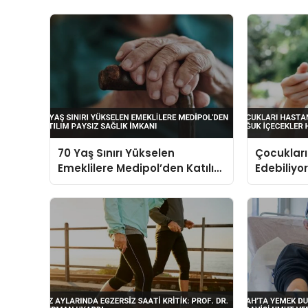
70 Yaş Sınırı Yükselen
Çocukları
Emeklilere Medipol’den Katılım
Edebiliy
Paysız Sağlık İmkanı
İçecekler 
Tehlikeli