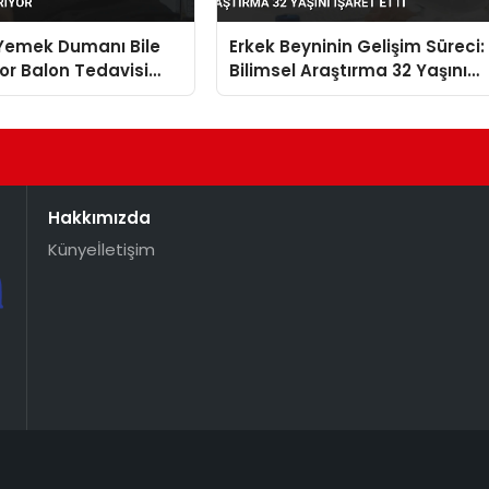
Yemek Dumanı Bile
Erkek Beyninin Gelişim Süreci:
yor Balon Tedavisi
Bilimsel Araştırma 32 Yaşını
iyor
İşaret Etti
Hakkımızda
Künye
İletişim