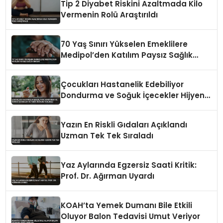
Tip 2 Diyabet Riskini Azaltmada Kilo
Vermenin Rolü Araştırıldı
70 Yaş Sınırı Yükselen Emeklilere
Medipol’den Katılım Paysız Sağlık
İmkanı
Çocukları Hastanelik Edebiliyor
Dondurma ve Soğuk İçecekler Hijyenik
Değilse Tehlikeli
Yazın En Riskli Gıdaları Açıklandı
Uzman Tek Tek Sıraladı
Yaz Aylarında Egzersiz Saati Kritik:
Prof. Dr. Ağırman Uyardı
KOAH’ta Yemek Dumanı Bile Etkili
Oluyor Balon Tedavisi Umut Veriyor