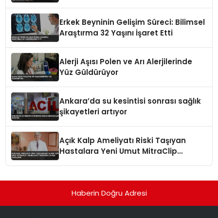
Erkek Beyninin Gelişim Süreci: Bilimsel
Araştırma 32 Yaşını İşaret Etti
Alerji Aşısı Polen ve Arı Alerjilerinde
Yüz Güldürüyor
Ankara’da su kesintisi sonrası sağlık
şikayetleri artıyor
Açık Kalp Ameliyatı Riski Taşıyan
Hastalara Yeni Umut MitraClip
Teknolojisi Türkiye’de İlk Kez
Uygulandı
Haberin Doğru Adresi