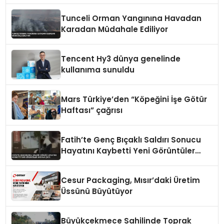
Tunceli Orman Yangınına Havadan
Karadan Müdahale Ediliyor
Tencent Hy3 dünya genelinde
kullanıma sunuldu
Mars Türkiye’den “Köpeğini İşe Götür
Haftası” çağrısı
Fatih’te Genç Bıçaklı Saldırı Sonucu
Hayatını Kaybetti Yeni Görüntüler
Ortaya Çıktı
Cesur Packaging, Mısır’daki Üretim
Üssünü Büyütüyor
Büyükçekmece Sahilinde Toprak