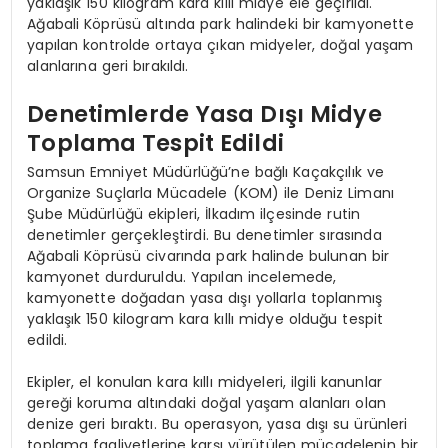
yaklaşık 150 kilogram kara kıllı midye ele geçirildi.
Ağabali Köprüsü altında park halindeki bir kamyonette
yapılan kontrolde ortaya çıkan midyeler, doğal yaşam
alanlarına geri bırakıldı.
Denetimlerde Yasa Dışı Midye
Toplama Tespit Edildi
Samsun Emniyet Müdürlüğü’ne bağlı Kaçakçılık ve
Organize Suçlarla Mücadele (KOM) ile Deniz Limanı
Şube Müdürlüğü ekipleri, İlkadım ilçesinde rutin
denetimler gerçekleştirdi. Bu denetimler sırasında
Ağabali Köprüsü civarında park halinde bulunan bir
kamyonet durduruldu. Yapılan incelemede,
kamyonette doğadan yasa dışı yollarla toplanmış
yaklaşık 150 kilogram kara kıllı midye olduğu tespit
edildi.
Ekipler, el konulan kara kıllı midyeleri, ilgili kanunlar
gereği koruma altındaki doğal yaşam alanları olan
denize geri bıraktı. Bu operasyon, yasa dışı su ürünleri
toplama faaliyetlerine karşı yürütülen mücadelenin bir