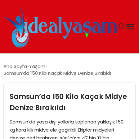
ANASAYFA
Ana Sayfa
Yaşam
Samsun’da 150 Kilo Kaçak Midye Denize Bırakıldı
GÜNDEM
EKONOMI
Samsun’da 150 Kilo Kaçak Midye
Denize Bırakıldı
İDEAL YAŞAM
Samsun’da yasa dışı yollarla toplanan yaklaşık 150
İDEAL SPOR
kg kara kıllı midye ele geçirildi. Ekipler midyeleri
denize geri bırakırken, sürücüye 47 bin TL’nin