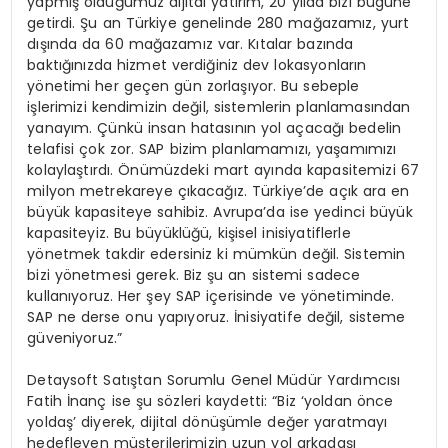
yapmış olduğumuz dijital yatırım, 20 yılda bizi bugüne
getirdi. Şu an Türkiye genelinde 280 mağazamız, yurt
dışında da 60 mağazamız var. Kıtalar bazında
baktığınızda hizmet verdiğiniz dev lokasyonların
yönetimi her geçen gün zorlaşıyor. Bu sebeple
işlerimizi kendimizin değil, sistemlerin planlamasından
yanayım. Çünkü insan hatasının yol açacağı bedelin
telafisi çok zor. SAP bizim planlamamızı, yaşamımızı
kolaylaştırdı. Önümüzdeki mart ayında kapasitemizi 67
milyon metrekareye çıkacağız. Türkiye’de açık ara en
büyük kapasiteye sahibiz. Avrupa’da ise yedinci büyük
kapasiteyiz. Bu büyüklüğü, kişisel inisiyatiflerle
yönetmek takdir edersiniz ki mümkün değil. Sistemin
bizi yönetmesi gerek. Biz şu an sistemi sadece
kullanıyoruz. Her şey SAP içerisinde ve yönetiminde.
SAP ne derse onu yapıyoruz. İnisiyatife değil, sisteme
güveniyoruz.”
Detaysoft Satıştan Sorumlu Genel Müdür Yardımcısı
Fatih İnanç ise şu sözleri kaydetti: “Biz ‘yoldan önce
yoldaş’ diyerek, dijital dönüşümle değer yaratmayı
hedefleyen müşterilerimizin uzun yol arkadaşı