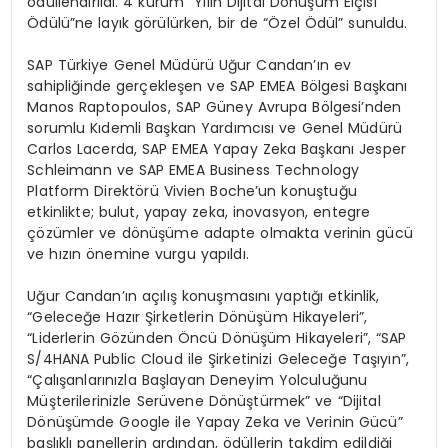
ödüllendirildi. 4 kurum “Yılın Dijital Dönüşüm Elçisi
Ödülü”ne layık görülürken, bir de “Özel Ödül” sunuldu.
SAP Türkiye Genel Müdürü Uğur Candan’ın ev
sahipliğinde gerçekleşen ve SAP EMEA Bölgesi Başkanı
Manos Raptopoulos, SAP Güney Avrupa Bölgesi’nden
sorumlu Kıdemli Başkan Yardımcısı ve Genel Müdürü
Carlos Lacerda, SAP EMEA Yapay Zeka Başkanı Jesper
Schleimann ve SAP EMEA Business Technology
Platform Direktörü Vivien Boche’un konuştuğu
etkinlikte; bulut, yapay zeka, inovasyon, entegre
çözümler ve dönüşüme adapte olmakta verinin gücü
ve hızın önemine vurgu yapıldı.
Uğur Candan’ın açılış konuşmasını yaptığı etkinlik,
“Geleceğe Hazır Şirketlerin Dönüşüm Hikayeleri”,
“Liderlerin Gözünden Öncü Dönüşüm Hikayeleri”, “SAP
S/4HANA Public Cloud ile Şirketinizi Geleceğe Taşıyın”,
“Çalışanlarınızla Başlayan Deneyim Yolculuğunu
Müşterilerinizle Serüvene Dönüştürmek” ve “Dijital
Dönüşümde Google ile Yapay Zeka ve Verinin Gücü”
başlıklı panellerin ardından, ödüllerin takdim edildiği