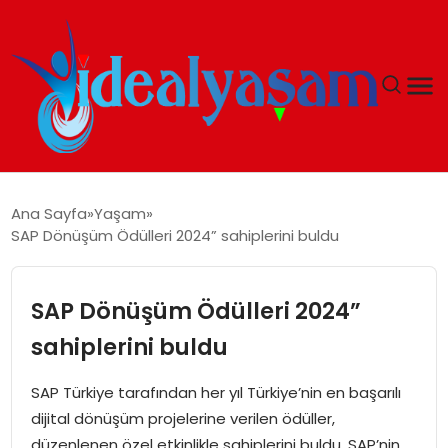
ANASAYFA
Ana Sayfa
Yaşam
SAP Dönüşüm Ödülleri 2024” sahiplerini buldu
GÜNDEM
EKONOMI
SAP Dönüşüm Ödülleri 2024”
sahiplerini buldu
İDEAL YAŞAM
SAP Türkiye tarafından her yıl Türkiye’nin en başarılı
İDEAL SPOR
dijital dönüşüm projelerine verilen ödüller,
düzenlenen özel etkinlikle sahiplerini buldu. SAP’nin