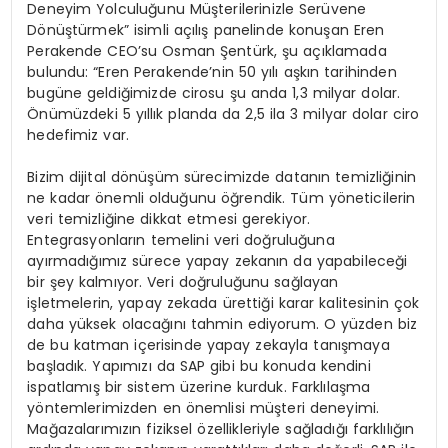
Deneyim Yolculuğunu Müşterilerinizle Serüvene
Dönüştürmek” isimli açılış panelinde konuşan Eren
Perakende CEO’su Osman Şentürk, şu açıklamada
bulundu: “Eren Perakende’nin 50 yılı aşkın tarihinden
bugüne geldiğimizde cirosu şu anda 1,3 milyar dolar.
Önümüzdeki 5 yıllık planda da 2,5 ila 3 milyar dolar ciro
hedefimiz var.
Bizim dijital dönüşüm sürecimizde datanın temizliğinin
ne kadar önemli olduğunu öğrendik. Tüm yöneticilerin
veri temizliğine dikkat etmesi gerekiyor.
Entegrasyonların temelini veri doğruluğuna
ayırmadığımız sürece yapay zekanın da yapabileceği
bir şey kalmıyor. Veri doğruluğunu sağlayan
işletmelerin, yapay zekada ürettiği karar kalitesinin çok
daha yüksek olacağını tahmin ediyorum. O yüzden biz
de bu katman içerisinde yapay zekayla tanışmaya
başladık. Yapımızı da SAP gibi bu konuda kendini
ispatlamış bir sistem üzerine kurduk. Farklılaşma
yöntemlerimizden en önemlisi müşteri deneyimi.
Mağazalarımızın fiziksel özellikleriyle sağladığı farklılığın