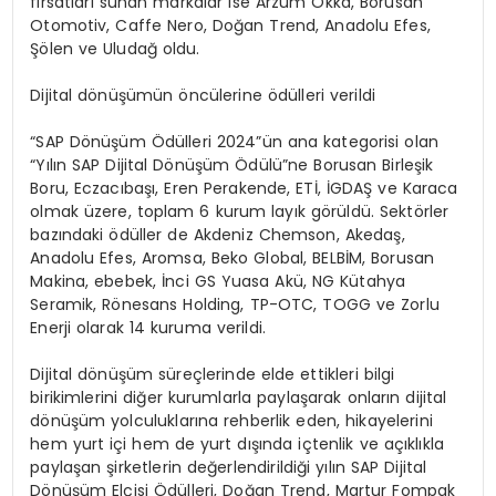
fırsatları sunan markalar ise Arzum Okka, Borusan
Otomotiv, Caffe Nero, Doğan Trend, Anadolu Efes,
Şölen ve Uludağ oldu.
Dijital dönüşümün öncülerine ödülleri verildi
“SAP Dönüşüm Ödülleri 2024”ün ana kategorisi olan
“Yılın SAP Dijital Dönüşüm Ödülü”ne Borusan Birleşik
Boru, Eczacıbaşı, Eren Perakende, ETİ, İGDAŞ ve Karaca
olmak üzere, toplam 6 kurum layık görüldü. Sektörler
bazındaki ödüller de Akdeniz Chemson, Akedaş,
Anadolu Efes, Aromsa, Beko Global, BELBİM, Borusan
Makina, ebebek, İnci GS Yuasa Akü, NG Kütahya
Seramik, Rönesans Holding, TP-OTC, TOGG ve Zorlu
Enerji olarak 14 kuruma verildi.
Dijital dönüşüm süreçlerinde elde ettikleri bilgi
birikimlerini diğer kurumlarla paylaşarak onların dijital
dönüşüm yolculuklarına rehberlik eden, hikayelerini
hem yurt içi hem de yurt dışında içtenlik ve açıklıkla
paylaşan şirketlerin değerlendirildiği yılın SAP Dijital
Dönüşüm Elçisi Ödülleri, Doğan Trend, Martur Fompak