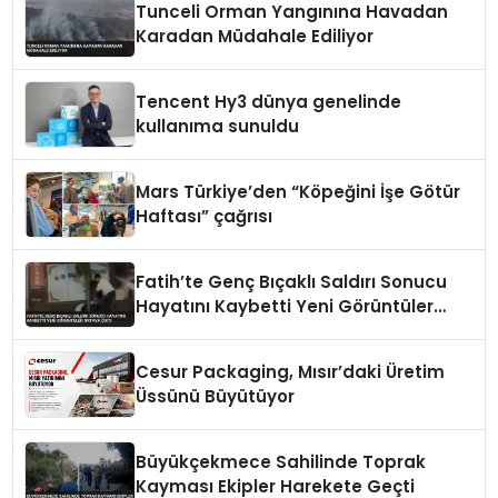
Tunceli Orman Yangınına Havadan
Karadan Müdahale Ediliyor
Tencent Hy3 dünya genelinde
kullanıma sunuldu
Mars Türkiye’den “Köpeğini İşe Götür
Haftası” çağrısı
Fatih’te Genç Bıçaklı Saldırı Sonucu
Hayatını Kaybetti Yeni Görüntüler
Ortaya Çıktı
Cesur Packaging, Mısır’daki Üretim
Üssünü Büyütüyor
Büyükçekmece Sahilinde Toprak
Kayması Ekipler Harekete Geçti