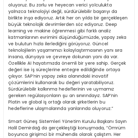
oluyoruz. Bu zorlu ve heyecan verici yolculukta
yalnızca teknolojiyi değil, sürdürülebilir başarıyı da
birlikte inşa ediyoruz. Artık her on yılda bir gerçekleşen
büyük teknolojik devrimlerden söz ediyoruz. Deep
learning ve makine öğrenmesi gibi farklı analiz
katmanlarının evrimini düşündüğümüzde, yapay zeka
ve bulutun hızla ilerlediğini görüyoruz. Güncel
teknolojilerin yaşamımızı kolaylaştırmasının yanı sıra
insana, dünyaya ve çevreye dokunan yanı da var.
Özellikle AI hayatımızda önemli bir yere sahip. Gerçek
değeri ise iş süreçlerine entegre edildiğinde ortaya
çıkıyor. SAP’nin yapay zeka alanındaki inovatif
çözümlerini kullanarak bu değeri yaratabiliyoruz.
Sürdürülebilir kalkınma hedeflerinin ve uymamız
gereken regülasyonların şu an sınırındayız. SAP’nin
Platin ve global iş ortağı olarak şirketlerin bu
hedeflerine ulaşmalarında yanlarında oluyoruz.”
Smart Güneş Sistemleri Yönetim Kurulu Başkanı Sayın
Halil Demirdağ da gerçekleştiği konuşmada, “Ömrüm
boyunca girişimci bir mühendis olarak çalıştım. Her