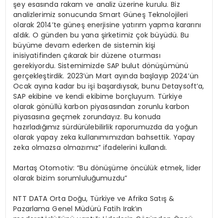
şey esasında rakam ve analiz üzerine kurulu. Biz
analizlerimiz sonucunda Smart Güneş Teknolojileri
olarak 2014’te güneş enerjisine yatırım yapma kararını
aldık. O günden bu yana şirketimiz çok büyüdü. Bu
büyüme devam ederken de sistemin kişi
inisiyatifinden çıkarak bir düzene oturması
gerekiyordu. Sistemimizde SAP bulut dönüşümünü
gerçekleştirdik. 2023’ün Mart ayında başlayıp 2024’ün
Ocak ayına kadar bu işi başardıysak, bunu Detaysoft’a,
SAP ekibine ve kendi ekibime borçluyum. Türkiye
olarak gönüllü karbon piyasasından zorunlu karbon
piyasasına geçmek zorundayız. Bu konuda
hazırladığımız sürdürülebilirlik raporumuzda da yoğun
olarak yapay zeka kullanımımızdan bahsettik. Yapay
zeka olmazsa olmazımız” ifadelerini kullandı.
Martaş Otomotiv: “Bu dönüşüme öncülük etmek, lider
olarak bizim sorumluluğumuzdu”
NTT DATA Orta Doğu, Türkiye ve Afrika Satış &
Pazarlama Genel Müdürü Fatih Irak’ın