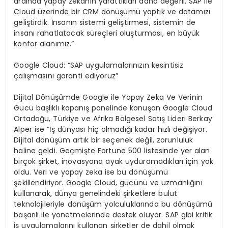
ardında yapay zekanın yarattıkları daha değerli. SAP ile
Cloud üzerinde bir CRM dönüşümü yaptık ve datamızı
geliştirdik. İnsanın sistemi geliştirmesi, sistemin de
insanı rahatlatacak süreçleri oluşturması, en büyük
konfor alanımız.”
Google Cloud: “SAP uygulamalarınızın kesintisiz
çalışmasını garanti ediyoruz”
Dijital Dönüşümde Google ile Yapay Zeka Ve Verinin
Gücü başlıklı kapanış panelinde konuşan Google Cloud
Ortadoğu, Türkiye ve Afrika Bölgesel Satış Lideri Berkay
Alper ise “İş dünyası hiç olmadığı kadar hızlı değişiyor.
Dijital dönüşüm artık bir seçenek değil, zorunluluk
haline geldi. Geçmişte Fortune 500 listesinde yer alan
birçok şirket, inovasyona ayak uyduramadıkları için yok
oldu. Veri ve yapay zeka ise bu dönüşümü
şekillendiriyor. Google Cloud, gücünü ve uzmanlığını
kullanarak, dünya genelindeki şirketlere bulut
teknolojileriyle dönüşüm yolculuklarında bu dönüşümü
başarılı ile yönetmelerinde destek oluyor. SAP gibi kritik
iş uygulamalarını kullanan şirketler de dahil olmak