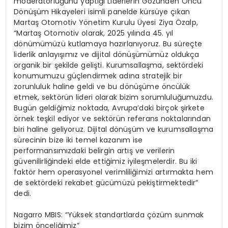
moderatörlüğünü yaptığı Liderlerin Gözünden Öncü
Dönüşüm Hikayeleri isimli panelde kürsüye çıkan
Martaş Otomotiv Yönetim Kurulu Üyesi Ziya Özalp,
“Martaş Otomotiv olarak, 2025 yılında 45. yıl
dönümümüzü kutlamaya hazırlanıyoruz. Bu süreçte
liderlik anlayışımız ve dijital dönüşümümüz oldukça
organik bir şekilde gelişti. Kurumsallaşma, sektördeki
konumumuzu güçlendirmek adına stratejik bir
zorunluluk haline geldi ve bu dönüşüme öncülük
etmek, sektörün lideri olarak bizim sorumluluğumuzdu.
Bugün geldiğimiz noktada, Avrupa’daki birçok şirkete
örnek teşkil ediyor ve sektörün referans noktalarından
biri haline geliyoruz. Dijital dönüşüm ve kurumsallaşma
sürecinin bize iki temel kazanım ise
performansımızdaki belirgin artış ve verilerin
güvenilirliğindeki elde ettiğimiz iyileşmelerdir. Bu iki
faktör hem operasyonel verimliliğimizi artırmakta hem
de sektördeki rekabet gücümüzü pekiştirmektedir”
dedi.
Nagarro MBIS: “Yüksek standartlarda çözüm sunmak
bizim önceliğimiz”