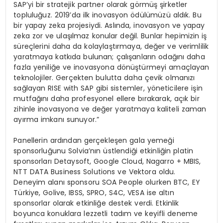
SAP’yi bir stratejik partner olarak görmüş şirketler
topluluğuz. 2019’da ilk inovasyon ödülümüzü aldık. Bu
bir yapay zeka projesiydi. Aslında, inovasyon ve yapay
zeka zor ve ulaşılmaz konular değil. Bunlar hepimizin iş
süreçlerini daha da kolaylaştırmaya, değer ve verimlilik
yaratmaya katkıda bulunan; çalışanların odağını daha
fazla yeniliğe ve inovasyona dönüştürmeyi amaçlayan
teknolojiler. Gerçekten bulutta daha çevik olmanızı
sağlayan RISE with SAP gibi sistemler, yöneticilere işin
mutfağını daha profesyonel ellere bırakarak, açık bir
zihinle inovasyona ve değer yaratmaya kaliteli zaman
ayırma imkanı sunuyor.”
Panellerin ardından gerçekleşen gala yemeği
sponsorluğunu Solvia’nın üstlendiği etkinliğin platin
sponsorları Detaysoft, Google Cloud, Nagarro + MBIS,
NTT DATA Business Solutions ve Vektora oldu.
Deneyim alanı sponsoru SOA People olurken BTC, EY
Türkiye, Golive, IBSS, SPRO, S4C, VESA ise altın
sponsorlar olarak etkinliğe destek verdi. Etkinlik
boyunca konuklara lezzetli tadım ve keyifli deneme