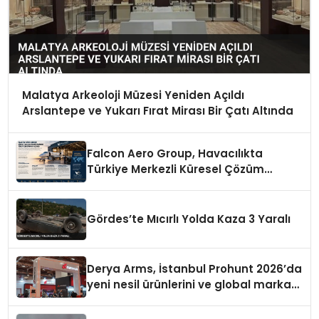
Malatya Arkeoloji Müzesi Yeniden Açıldı
Arslantepe ve Yukarı Fırat Mirası Bir Çatı Altında
Falcon Aero Group, Havacılıkta
Türkiye Merkezli Küresel Çözüm
Ortağı Olma Yolunda İlerliyor
Gördes’te Mıcırlı Yolda Kaza 3 Yaralı
Derya Arms, İstanbul Prohunt 2026’da
yeni nesil ürünlerini ve global marka
vizyonunu sergiledi