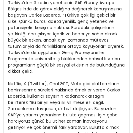
Türkiye’den 3 kadın yöneticinin SAP Güney Avrupa
Bölgesi’nde de görev aldığına değinerek konuşmasına
başlayan Carlos Lacerda, “Türkiye çok ilgi çekici bir
ülke. Çünkü burası adeta yenilik, genç yetenek ve
potansiyelin kesişme noktası. Buradaki çalışanların
yetkinliği öne çıkıyor. İçerik ve beceriye sahip olmak
büyük bir etken, ancak aynı zamanda mütevazı
tutumlarıyla da farklılıklarını ortaya koyuyorlar” diyerek,
Türkiye’de de uygulanan Genç Profesyoneller
Programı ile üniversite iş birliklerinden bahsetti ve bu
programların güçlü bir sosyal etkisinin de bulunduğuna
dikkat çekti.
Netflix, X (Twitter), ChatGPT, Meta gibi platformların
benimsenme süreleri hakkında örnekler veren Carlos
Lacerda, kullanıcı sayısının katlanarak arttığını
belirterek “Bu bir yıl veya iki yıl meselesi değil.
Zamanlama duygusu çok hızlı değişiyor. Bu yüzden
SAP’ye yatırım yapanların buluta geçmesi için çaba
harcıyoruz çünkü bulut her zaman inovasyonu
getiriyor ve çok önemli fark yaratıyor. Bulutta olmak