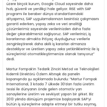
üzere birçok kurum, Google Cloud sayesinde daha
hızlı, güvenli ve yenilikçi hale geliyor. RISE with SAP
programı ile beraber dünya standartlarındaki
altyapımız, SAP uygulamalarınızın kesintisiz çalışmasını
garanti ederken, yapay zeka ve veri analitiği
çözümlerimiz sayesinde verilerinizden daha fazla
değer çıkarabilmenizi sağlıyoruz. SAP verilerinizi, iş
kararlarınızı almakta ihtiyaç duyduğunuz verilerle
zenginleştirerek daha akıllı iş kararları almanıza
destekliyor ve üretken yapay zeka yetkinliklerimiz ile iş
süreçlerinizi otomatikleştirmenize olanak tanıyoruz”
dedi.
Martur Fompak’ın Tedarik Zinciri Metod ve Teknolojileri
Kıdemli Direktörü Özlem Altınışık da panelin
kapanışında şu açıklamada bulundu: “Martur Fompak
International, 3 kıtada 7 ülkede 30’dan fazla üretim
tesisi ile dünyanın önde gelen otomotiv yan
sanayilerine üretim ve sevkiyat yapan bir şirket. Biz
2013 yılında dönüşüm projemize başlayarak SAP’yi
bütün iş süreçlerine adapte etmeyi bir tutku saymış,