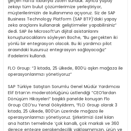
geçen hafta itibarıyla zaten sunduk. Ayrıca yapay
zekayı tüm bulut çözümlerimize yerleştiriyor,
müşterilerimizin de kullanımına açıyoruz. Siz de SAP
Business Technology Platform (SAP BTP)’daki yapay
zeka araçlarını kullanarak geliştirmeler yapabilirsiniz”
dedi. SAP ile Microsoft’un dijital asistanlarını
konuşturacaklarını söyleyen Boche, “Bu gerçekten iki
yönlü bir entegrasyon olacak. Bu iki yardımcı pilot
arasındaki kusursuz entegrasyon sağlayacağız”
ifadelerini kullandı.
FLO Group: “3 kıtada, 25 ülkede, 800’ü aşkın mağaza ile
operasyonlarımızı yönetiyoruz”
SAP Türkiye Satıştan Sorumlu Genel Müdür Yardımcısı
Elif Ertan’ın moderatörlüğünü üstlendiği “CEO’lardan
Dönüşüm Hikayeleri” başlıklı panelde konuşan Flo
Group CEO’su Yenal Gökyıldırım, “FLO Group olarak 3
kıtada, 25 ülkede, 800’ün üzerinde mağaza ile
operasyonlarımızı yönetiyoruz. Şirketimizi özel kılan
ana hattın temelinde ‘çok kanallı, çok markalı ve 360
derece entegre perakendecilik yaklaşımımızın, ürün ve