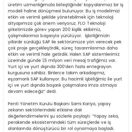
üretim uzmanlığımızla birleştiğinde’ kopyalanmaz bir iş
modeli haline dönüşmesi bulunuyor. Bu iş modelimizi
etkin ve verimli şekilde yönetebilmek için teknoloji
altyapımıza çok önem veriyoruz. FLO Teknoloji
şirketimizde görev yapan 200 kişilik ekibimiz,
çalışmalarımızı başarıyla yürütüyor. İşbirliğimizin
yıllardır sürdüğü SAP ile sektörümüze yön verecek pek
çok proje gerçekleştirdik, süreç tasarımlarımızı daha
etkin ve verimli hale getirdik. Halen SAP sistemlerimiz
üzerinde günde 1,5 milyon veri mesaj trafiğimiz var.
Yurt içi ve yurt dışında 300’den fazla entegrayon
kurgusuna sahibiz. Binlerce takım arkadaşımız,
eşzamanlı SAP kullanıyor. Bu hacimli işbirliğimiz ile yurt
içi ve yurt dışında başarılı çalışmalara imza atmaya
devam edeceğiz” dedi.
Penti Yönetim Kurulu Başkanı Sami Kariyo, yapay
zekanın sektörlerindeki etkisine dair
değerlendirmelerini şu sözlerle paylaştı: “Yapay zeka,
perakende ekosistemindeki tüm süreçlerde ve iş
alanlarında dönüştürücü bir rol oynamaya başladı.