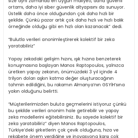
size aynı zamanda en uygun maliyeti, daha güvenli
ortamı, daha iyi siber güvenlik altyapısını da sunuyor.
Üstelik daha önce olduğundan çok daha hızlı bir
şekilde. Çünkü pazar artık çok daha hızlı ve hızlı balık
örneğinde olduğu gibi en hızlı olan kazanacak” dedi.
“Bulutla verileri anonimleştirerek kolektif bir zeka
yaratabiliriz”
Yapay zekadaki gelişim hızını, ışık hızına benzeterek
konuşmasına başlayan Manos Raptopoulos, yalnızca
üretken yapay zekanın, önümüzdeki 3 yıl içinde 4
trilyon doları aşkın katma değer oluşturacağının
tahmin edildiğini, bu rakamın Almanya’nın GSYİH’sına
yakın olduğunu belirtti.
“Müşterilerimizden buluta geçmelerini istiyoruz çünkü
bu şekilde verileri anonim hale getirebilir ve yapay
zeka modellerini eğitebilirsiniz. Bu sayede kolektif bir
zeka yaratabiliriz” diyen Manos Raptopoulos,
Türkiye’deki şirketlerin çok çevik olduğuna, hıza ve
rekabete önem verdiğine ve inovasyona karşı çok