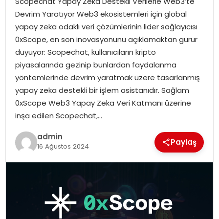
Scopechat Yapay Zeka Destekli Verilerle Web3’te
YAŞAM
Devrim Yaratıyor Web3 ekosistemleri için global
yapay zeka odaklı veri çözümlerinin lider sağlayıcısı
MAGAZIN
0xScope, en son inovasyonunu açıklamaktan gurur
duyuyor: Scopechat, kullanıcıların kripto
SAĞLIK
piyasalarında gezinip bunlardan faydalanma
yöntemlerinde devrim yaratmak üzere tasarlanmış
SOSYAL HABER
yapay zeka destekli bir işlem asistanıdır. Sağlam
0xScope Web3 Yapay Zeka Veri Katmanı üzerine
inşa edilen Scopechat,…
admin
Paylaş
16 Ağustos 2024