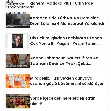
dönem: Madoka Plus Türkiye’de
Karadeniz’de Türk Ro-Ro Gemisine
Dron Saldırısı 4 Mürettebat Yaralandı
Diş Hekimliğinden Edebiyata Uzanan
Çok Yönlü Bir Yaşam: Yeşim Şahin
Yaman
Adana Lahmacun Satıcısı 5’ten Az
Satmam Deyince Tepki Çekti
Belediye Tezgahı Kaldırdı
Mirabellix, Türkiye’den dünyaya
uzanan güçlü büyümesini sürdürüyor
Sorbe içecekleri nerelerden satın
alınır?