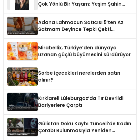
Çok Yönlü Bir Yaşam: Yeşim Şahin
Yaman
Adana Lahmacun Satıcısı 5’ten Az
Satmam Deyince Tepki Çekti
Belediye Tezgahı Kaldırdı
Mirabellix, Türkiye’den dünyaya
uzanan güçlü büyümesini sürdürüyor
Sorbe içecekleri nerelerden satın
alınır?
Kırklareli Lüleburgaz’da Tır Devrildi
Bariyerlere Çarptı
Gülistan Doku Kaybı Tunceli’de Kadın
Çorabı Bulunmasıyla Yeniden
Gündemde