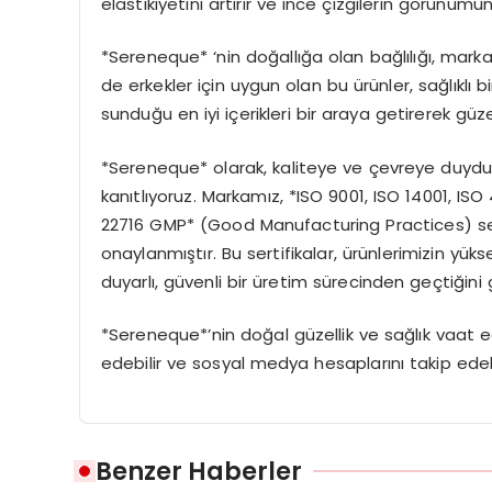
elastikiyetini artırır ve ince çizgilerin görünüm
*Sereneque* ‘nin doğallığa olan bağlılığı, mar
de erkekler için uygun olan bu ürünler, sağlıklı b
sunduğu en iyi içerikleri bir araya getirerek güz
*Sereneque* olarak, kaliteye ve çevreye duyduğ
kanıtlıyoruz. Markamız, *ISO 9001, ISO 14001, ISO
22716 GMP* (Good Manufacturing Practices) sertif
onaylanmıştır. Bu sertifikalar, ürünlerimizin yük
duyarlı, güvenli bir üretim sürecinden geçtiğini 
*Sereneque*’nin doğal güzellik ve sağlık vaat e
edebilir ve sosyal medya hesaplarını takip edebil
Benzer Haberler