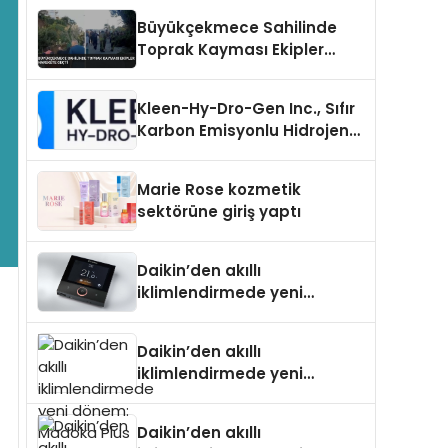
Büyükçekmece Sahilinde
Toprak Kayması Ekipler
Harekete Geçti
Kleen-Hy-Dro-Gen Inc., Sıfır
Karbon Emisyonlu Hidrojen
Isıtma Teknolojisinde ISO ve
TSSA Düzenleyici Onaylarını
Marie Rose kozmetik
Aldı
sektörüne giriş yaptı
Daikin’den akıllı
iklimlendirmede yeni
dönem: Madoka Plus
Türkiye’de
Daikin’den akıllı
iklimlendirmede yeni
dönem: Madoka Plus
Türkiye’de
Daikin’den akıllı