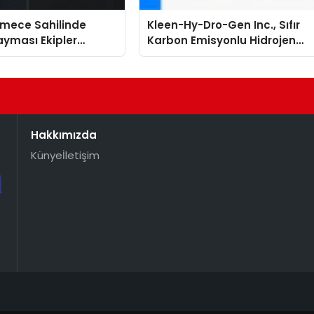
mece Sahilinde
Kleen-Hy-Dro-Gen Inc., Sıfır
yması Ekipler
Karbon Emisyonlu Hidrojen
 Geçti
Isıtma Teknolojisinde ISO ve
TSSA Düzenleyici Onaylarını
Aldı
Hakkımızda
Künye
İletişim