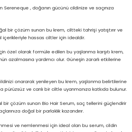
an Sereneque , doğanın gücünü cildinize ve saçınıza
bir çözüm sunan bu krem, ciltteki tahrişi yatıştırır ve
 içerikleriyle hassas ciltler için idealdir.
çin özel olarak formüle edilen bu yaşlanma karşıtı krem,
nün azalmasına yardımcı olur. Güneşin zararlı etkilerine
dinizi onararak yenileyen bu krem, yaşlanma belirtilerine
ha pürüzsüz ve canlı bir ciltle uyanmanıza katkıda bulunur.
 bir çözüm sunan Bio Hair Serum, saç tellerini güçlendirir
larınıza doğal bir parlaklık kazandırır.
nmesi ve nemlenmesi için ideal olan bu serum, cildin