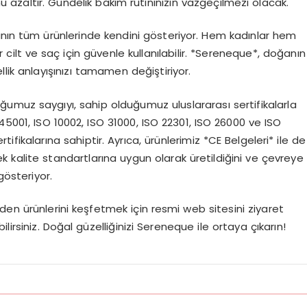
ünü azaltır. Gündelik bakım rutininizin vazgeçilmezi olacak.
kanın tüm ürünlerinde kendini gösteriyor. Hem kadınlar hem
ir cilt ve saç için güvenle kullanılabilir. *Sereneque*, doğanın
ellik anlayışınızı tamamen değiştiriyor.
umuz saygıyı, sahip olduğumuz uluslararası sertifikalarla
 45001, ISO 10002, ISO 31000, ISO 22301, ISO 26000 ve ISO
ikalarına sahiptir. Ayrıca, ürünlerimiz *CE Belgeleri* ile de
sek kalite standartlarına uygun olarak üretildiğini ve çevreye
gösteriyor.
den ürünlerini keşfetmek için resmi web sitesini ziyaret
irsiniz. Doğal güzelliğinizi Sereneque ile ortaya çıkarın!