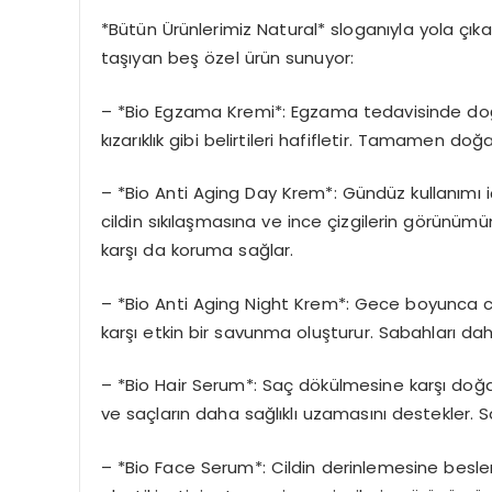
*Bütün Ürünlerimiz Natural* sloganıyla yola çık
taşıyan beş özel ürün sunuyor:
– *Bio Egzama Kremi*: Egzama tedavisinde doğal 
kızarıklık gibi belirtileri hafifletir. Tamamen doğal
– *Bio Anti Aging Day Krem*: Gündüz kullanımı i
cildin sıkılaşmasına ve ince çizgilerin görünümü
karşı da koruma sağlar.
– *Bio Anti Aging Night Krem*: Gece boyunca cil
karşı etkin bir savunma oluşturur. Sabahları da
– *Bio Hair Serum*: Saç dökülmesine karşı doğal
ve saçların daha sağlıklı uzamasını destekler. Saç
– *Bio Face Serum*: Cildin derinlemesine besle