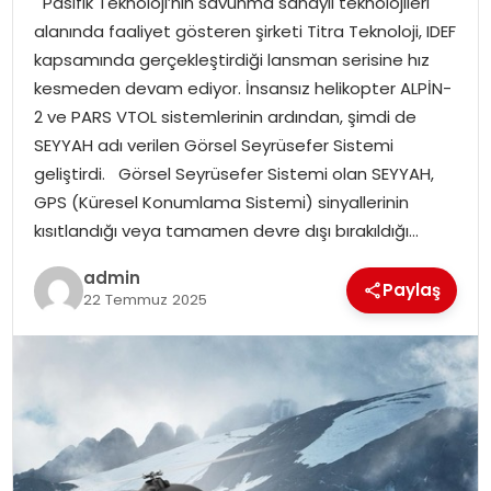
Pasifik Teknoloji’nin savunma sanayii teknolojileri
YAŞAM
alanında faaliyet gösteren şirketi Titra Teknoloji, IDEF
kapsamında gerçekleştirdiği lansman serisine hız
MAGAZIN
kesmeden devam ediyor. İnsansız helikopter ALPİN-
2 ve PARS VTOL sistemlerinin ardından, şimdi de
SAĞLIK
SEYYAH adı verilen Görsel Seyrüsefer Sistemi
geliştirdi. Görsel Seyrüsefer Sistemi olan SEYYAH,
SOSYAL HABER
GPS (Küresel Konumlama Sistemi) sinyallerinin
kısıtlandığı veya tamamen devre dışı bırakıldığı…
admin
Paylaş
22 Temmuz 2025