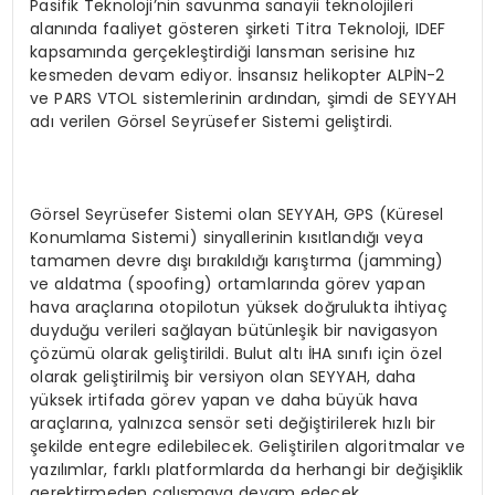
Pasifik Teknoloji’nin savunma sanayii teknolojileri
alanında faaliyet gösteren şirketi Titra Teknoloji, IDEF
kapsamında gerçekleştirdiği lansman serisine hız
kesmeden devam ediyor. İnsansız helikopter ALPİN-2
ve PARS VTOL sistemlerinin ardından, şimdi de SEYYAH
adı verilen Görsel Seyrüsefer Sistemi geliştirdi.
Görsel Seyrüsefer Sistemi olan SEYYAH, GPS (Küresel
Konumlama Sistemi) sinyallerinin kısıtlandığı veya
tamamen devre dışı bırakıldığı karıştırma (jamming)
ve aldatma (spoofing) ortamlarında görev yapan
hava araçlarına otopilotun yüksek doğrulukta ihtiyaç
duyduğu verileri sağlayan bütünleşik bir navigasyon
çözümü olarak geliştirildi. Bulut altı İHA sınıfı için özel
olarak geliştirilmiş bir versiyon olan SEYYAH, daha
yüksek irtifada görev yapan ve daha büyük hava
araçlarına, yalnızca sensör seti değiştirilerek hızlı bir
şekilde entegre edilebilecek. Geliştirilen algoritmalar ve
yazılımlar, farklı platformlarda da herhangi bir değişiklik
gerektirmeden çalışmaya devam edecek.