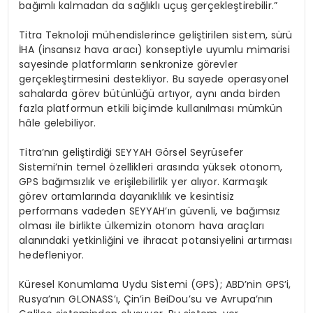
bağımlı kalmadan da sağlıklı uçuş gerçekleştirebilir.”
Titra Teknoloji mühendislerince geliştirilen sistem, sürü
İHA (insansız hava aracı) konseptiyle uyumlu mimarisi
sayesinde platformların senkronize görevler
gerçekleştirmesini destekliyor. Bu sayede operasyonel
sahalarda görev bütünlüğü artıyor, aynı anda birden
fazla platformun etkili biçimde kullanılması mümkün
hâle gelebiliyor.
Titra’nın geliştirdiği SEYYAH Görsel Seyrüsefer
Sistemi’nin temel özellikleri arasında yüksek otonom,
GPS bağımsızlık ve erişilebilirlik yer alıyor. Karmaşık
görev ortamlarında dayanıklılık ve kesintisiz
performans vadeden SEYYAH’ın güvenli, ve bağımsız
olması ile birlikte ülkemizin otonom hava araçları
alanındaki yetkinliğini ve ihracat potansiyelini artırması
hedefleniyor.
Küresel Konumlama Uydu Sistemi (GPS); ABD’nin GPS’i,
Rusya’nın GLONASS’ı, Çin’in BeiDou’su ve Avrupa’nın