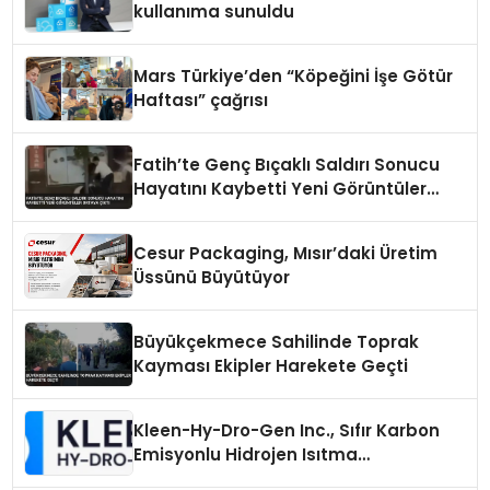
kullanıma sunuldu
Mars Türkiye’den “Köpeğini İşe Götür
Haftası” çağrısı
Fatih’te Genç Bıçaklı Saldırı Sonucu
Hayatını Kaybetti Yeni Görüntüler
Ortaya Çıktı
Cesur Packaging, Mısır’daki Üretim
Üssünü Büyütüyor
Büyükçekmece Sahilinde Toprak
Kayması Ekipler Harekete Geçti
Kleen-Hy-Dro-Gen Inc., Sıfır Karbon
Emisyonlu Hidrojen Isıtma
Teknolojisinde ISO ve TSSA