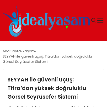
ANASAYFA
Ana Sayfa
Yaşam
SEYYAH ile güvenli uçuş: Titra’dan yüksek doğruluklu
GÜNDEM
Görsel Seyrüsefer Sistemi
EKONOMI
SEYYAH ile güvenli uçuş:
İDEAL YAŞAM
Titra’dan yüksek doğruluklu
Görsel Seyrüsefer Sistemi
İDEAL SPOR