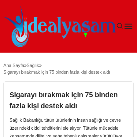
ANASAYFA
Ana Sayfa
Sağlık
Sigarayı bırakmak için 75 binden fazla kişi destek aldı
GÜNDEM
EKONOMI
Sigarayı bırakmak için 75 binden
fazla kişi destek aldı
İDEAL YAŞAM
Sağlık Bakanlığı, tütün ürünlerinin insan sağlığı ve çevre
İDEAL SPOR
üzerindeki ciddi tehditlerini ele alıyor. Tütünle mücadele
kapsamında dijital ve saha tabanlı çalışmalar yürütülüyor.