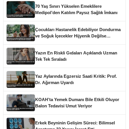
70 Yaş Sınırı Yükselen Emeklilere
Medipol’den Katılım Paysız Sağlık İmkanı
Çocukları Hastanelik Edebiliyor Dondurma
ve Soğuk İçecekler Hijyenik Değilse
Tehlikeli
Yazın En Riskli Gıdaları Açıklandı Uzman
Tek Tek Sıraladı
Yaz Aylarında Egzersiz Saati Kritik: Prof.
Dr. Ağırman Uyardı
KOAH’ta Yemek Dumanı Bile Etkili Oluyor
Balon Tedavisi Umut Veriyor
Erkek Beyninin Gelişim Süreci: Bilimsel