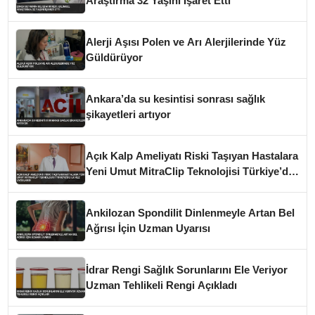
Araştırma 32 Yaşını İşaret Etti
Alerji Aşısı Polen ve Arı Alerjilerinde Yüz
Güldürüyor
Ankara’da su kesintisi sonrası sağlık
şikayetleri artıyor
Açık Kalp Ameliyatı Riski Taşıyan Hastalara
Yeni Umut MitraClip Teknolojisi Türkiye’de
İlk Kez Uygulandı
Ankilozan Spondilit Dinlenmeyle Artan Bel
Ağrısı İçin Uzman Uyarısı
İdrar Rengi Sağlık Sorunlarını Ele Veriyor
Uzman Tehlikeli Rengi Açıkladı