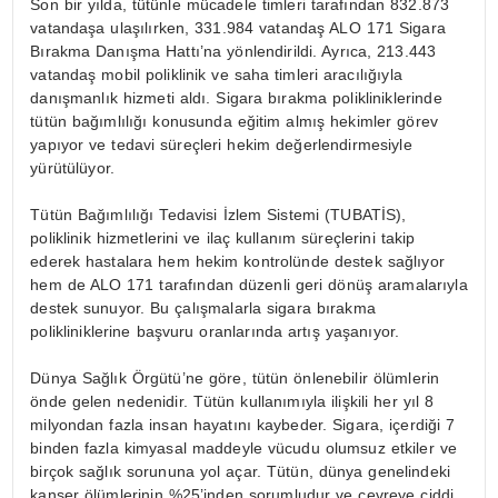
Son bir yılda, tütünle mücadele timleri tarafından 832.873
vatandaşa ulaşılırken, 331.984 vatandaş ALO 171 Sigara
Bırakma Danışma Hattı’na yönlendirildi. Ayrıca, 213.443
vatandaş mobil poliklinik ve saha timleri aracılığıyla
danışmanlık hizmeti aldı. Sigara bırakma polikliniklerinde
tütün bağımlılığı konusunda eğitim almış hekimler görev
yapıyor ve tedavi süreçleri hekim değerlendirmesiyle
yürütülüyor.
Tütün Bağımlılığı Tedavisi İzlem Sistemi (TUBATİS),
poliklinik hizmetlerini ve ilaç kullanım süreçlerini takip
ederek hastalara hem hekim kontrolünde destek sağlıyor
hem de ALO 171 tarafından düzenli geri dönüş aramalarıyla
destek sunuyor. Bu çalışmalarla sigara bırakma
polikliniklerine başvuru oranlarında artış yaşanıyor.
Dünya Sağlık Örgütü’ne göre, tütün önlenebilir ölümlerin
önde gelen nedenidir. Tütün kullanımıyla ilişkili her yıl 8
milyondan fazla insan hayatını kaybeder. Sigara, içerdiği 7
binden fazla kimyasal maddeyle vücudu olumsuz etkiler ve
birçok sağlık sorununa yol açar. Tütün, dünya genelindeki
kanser ölümlerinin %25’inden sorumludur ve çevreye ciddi