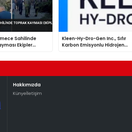
mece Sahilinde
Kleen-Hy-Dro-Gen Inc., Sıfır
yması Ekipler
Karbon Emisyonlu Hidrojen
 Geçti
Isıtma Teknolojisinde ISO ve
TSSA Düzenleyici Onaylarını
Aldı
Hakkımızda
Künye
İletişim