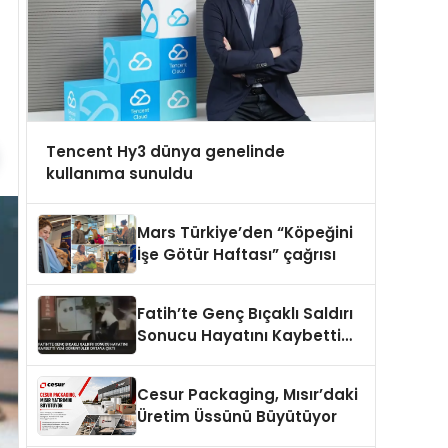
Tencent Hy3 dünya genelinde
kullanıma sunuldu
Mars Türkiye’den “Köpeğini
İşe Götür Haftası” çağrısı
Fatih’te Genç Bıçaklı Saldırı
Sonucu Hayatını Kaybetti
Yeni Görüntüler Ortaya Çıktı
Cesur Packaging, Mısır’daki
Üretim Üssünü Büyütüyor