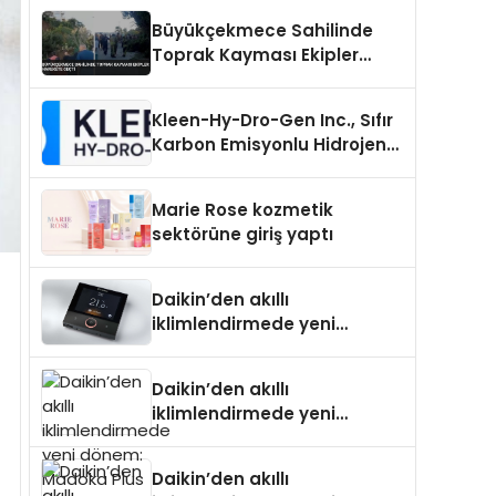
Büyükçekmece Sahilinde
Toprak Kayması Ekipler
Harekete Geçti
Kleen-Hy-Dro-Gen Inc., Sıfır
Karbon Emisyonlu Hidrojen
Isıtma Teknolojisinde ISO ve
TSSA Düzenleyici Onaylarını
Marie Rose kozmetik
Aldı
sektörüne giriş yaptı
Daikin’den akıllı
iklimlendirmede yeni
dönem: Madoka Plus
Türkiye’de
Daikin’den akıllı
iklimlendirmede yeni
dönem: Madoka Plus
Türkiye’de
Daikin’den akıllı