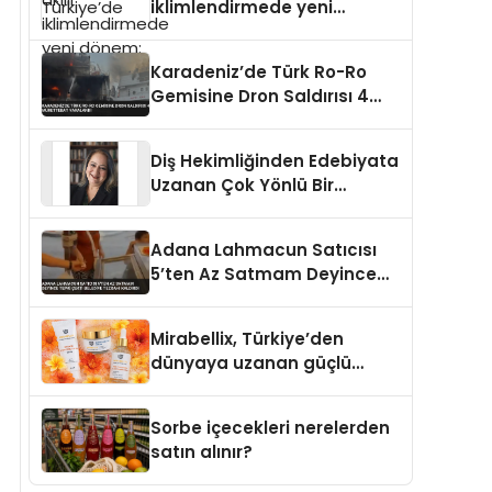
iklimlendirmede yeni
dönem: Madoka Plus
Türkiye’de
Karadeniz’de Türk Ro-Ro
Gemisine Dron Saldırısı 4
Mürettebat Yaralandı
Diş Hekimliğinden Edebiyata
Uzanan Çok Yönlü Bir
Yaşam: Yeşim Şahin Yaman
Adana Lahmacun Satıcısı
5’ten Az Satmam Deyince
Tepki Çekti Belediye
Tezgahı Kaldırdı
Mirabellix, Türkiye’den
dünyaya uzanan güçlü
büyümesini sürdürüyor
Sorbe içecekleri nerelerden
satın alınır?