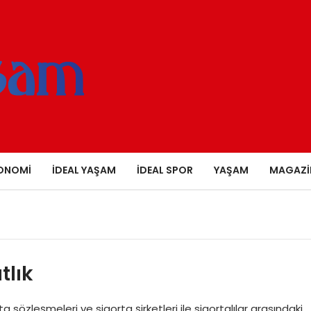
ONOMI
İDEAL YAŞAM
İDEAL SPOR
YAŞAM
MAGAZI
tlık
 sözleşmeleri ve sigorta şirketleri ile sigortalılar arasındaki