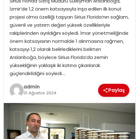
Sirius Florida Satış Müdürü Süleyman Arslanboğa,
YAŞAM
İzmir’de 1,2 önem katsayısıyla inşa edilen ilk konut
projesi olma özelliği taşıyan Sirius Florida’nın sağlam,
MAGAZIN
güvenli ve yatırım değeri yüksek özellikleriyle
rakiplerinden ayrıldığını söyledi. İmar yönetmeliğinde
SAĞLIK
önem katsayısının normalde 1 alınmasına rağmen,
katsayıyı 1,2 olarak belirlediklerini belirten
SOSYAL HABER
Arslanboğa, böylece Sirius Florida’da zemin
yüksekliğinin yaklaşık iki katına çıkarılarak
güçlendirildiğini söyledi….
admin
Paylaş
01 Ağustos 2024