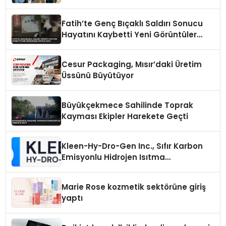
Fatih’te Genç Bıçaklı Saldırı Sonucu
Hayatını Kaybetti Yeni Görüntüler
Ortaya Çıktı
Cesur Packaging, Mısır’daki Üretim
Üssünü Büyütüyor
Büyükçekmece Sahilinde Toprak
Kayması Ekipler Harekete Geçti
Kleen-Hy-Dro-Gen Inc., Sıfır Karbon
Emisyonlu Hidrojen Isıtma
Teknolojisinde ISO ve TSSA
Düzenleyici Onaylarını Aldı
Marie Rose kozmetik sektörüne giriş
yaptı