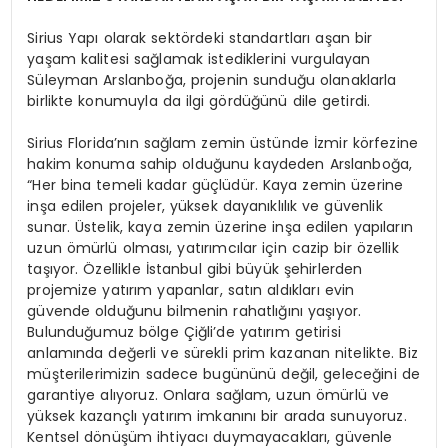
Sirius Yapı olarak sektördeki standartları aşan bir
yaşam kalitesi sağlamak istediklerini vurgulayan
Süleyman Arslanboğa, projenin sunduğu olanaklarla
birlikte konumuyla da ilgi gördüğünü dile getirdi.
Sirius Florida’nın sağlam zemin üstünde İzmir körfezine
hakim konuma sahip olduğunu kaydeden Arslanboğa,
“Her bina temeli kadar güçlüdür. Kaya zemin üzerine
inşa edilen projeler, yüksek dayanıklılık ve güvenlik
sunar. Üstelik, kaya zemin üzerine inşa edilen yapıların
uzun ömürlü olması, yatırımcılar için cazip bir özellik
taşıyor. Özellikle İstanbul gibi büyük şehirlerden
projemize yatırım yapanlar, satın aldıkları evin
güvende olduğunu bilmenin rahatlığını yaşıyor.
Bulunduğumuz bölge Çiğli’de yatırım getirisi
anlamında değerli ve sürekli prim kazanan nitelikte. Biz
müşterilerimizin sadece bugününü değil, geleceğini de
garantiye alıyoruz. Onlara sağlam, uzun ömürlü ve
yüksek kazançlı yatırım imkanını bir arada sunuyoruz.
Kentsel dönüşüm ihtiyacı duymayacakları, güvenle