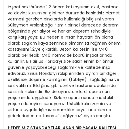
İnşaat sektöründe 1,2 önem katsayısının okul, hastane
ve devlet kurumları gibi her durumda kesintisiz hizmet
vermesi gereken binalarda kullanıldığı bilgisini veren
Süleyman Arslanboğa, “İzmir birinci derecede deprem
bölgesinde yer alıyor ve her an deprem tehdidiyle
karşı karşıyayız. Bu nedenle insan hayatını ön plana
alarak sağlam kaya zeminde olmamıza rağmen önem
katsayısını 1,2’ye çıkardık. Beton kalitesini ise C40
olarak belirledik. C40 normalde köprü inşaatlarında
kullanılır. Biz Sirius Florida’yı site sakinlerinin bir ömür
güvenle yaşayabileceği sağlamlık ve kalitede inşa
ediyoruz. Sirius Florida’yı rakiplerinden ayıran bir diğer
özellik ise döşeme kalınlığının (tabliye) sağladığı ısı ve
ses yalıtımı. Bildiğiniz gibi otel ve hastane odalarında
sessizlik hakimdir. Biz de aynı standardı apartman
yaşamında uyguladık. Sizlere apartmanda müstakil
yaşam deneyimi sunuyoruz. Üstelik kalın zemin ve
üstüne uyguladığımız seramikler sayesinde ısınma
giderlerinden de tasarruf sağlıyoruz” diye konuştu.
HEDEFİMİZ STANDARTLARI AŞAN BİR YAŞAM KALİTESİ