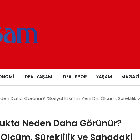
ONOMI
İDEAL YAŞAM
İDEAL SPOR
YAŞAM
MAGAZI
en Daha Görünür? “Sosyal Etki”nin Yeni Dili: Ölçüm, Süreklilik 
ulukta Neden Daha Görünür?
: Ölçüm, Süreklilik ve Sahadaki