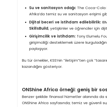
Su ve sanitasyon odağı:
The Coca-Cola Fo
Afrika’da temiz su ve sanitasyon erişimi gib
Dijital beceri ve istihdam edilebilirlik:
IBM
SkillsBuild
, yetişkinler ve öğrenciler için di
Girişimcilik ve istihdam:
Tony Elumelu Fou
girişimciliği desteklemek üzere kurguladığın
paylaşıyor.
Bu tür örnekler, KSS’nin “iletişim”ten çok “ta
kazandığını gösteriyor.
ONShine Africa örneği: geniş bir sos
Benzer şekilde finansal hizmetler alanında da so
ONShine Africa sayfasında; temiz ve güvenli su, sür