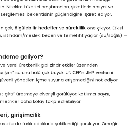
. Nitekim tüketici araştırmaları, şirketlerin sosyal ve
 sergilemesi beklentisinin güçlendiğine işaret ediyor.
an çok,
ölçülebilir hedefler
ve
süreklilik
öne çıkıyor. Etkisi
rı, istihdam/mesleki beceri ve temel ihtiyaçlar (su/sağlık) —
ündeme geliyor?
ve yerel üretkenlik gibi zincir etkiler üzerinden
erişim” sorunu hâlâ çok büyük: UNICEF’in JMP verilerini
üvenli yönetilen içme suyuna erişemediğini not ediyor.
t çıktı” üretmeye elverişli görülüyor: katılımcı sayısı,
etrikler daha kolay takip edilebiliyor.
ri, girişimcilik
strilerde farklı odaklarla şekillendiği görülüyor. Örneğin: