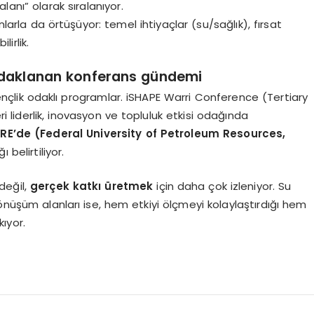
lanı” olarak sıralanıyor.
arla da örtüşüyor: temel ihtiyaçlar (su/sağlık), fırsat
irlik.
 odaklanan konferans gündemi
nçlik odaklı programlar. iSHAPE Warri Conference (Tertiary
i liderlik, inovasyon ve topluluk etkisi odağında
RE’de (Federal University of Petroleum Resources,
 belirtiliyor.
değil,
gerçek katkı üretmek
için daha çok izleniyor. Su
önüşüm alanları ise, hem etkiyi ölçmeyi kolaylaştırdığı hem
ıyor.