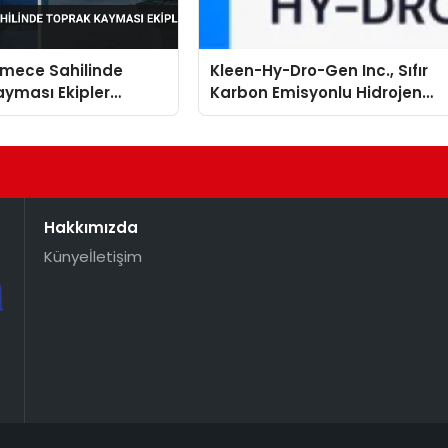
mece Sahilinde
Kleen-Hy-Dro-Gen Inc., Sıfır
yması Ekipler
Karbon Emisyonlu Hidrojen
 Geçti
Isıtma Teknolojisinde ISO ve
TSSA Düzenleyici Onaylarını
Aldı
Hakkımızda
Künye
İletişim