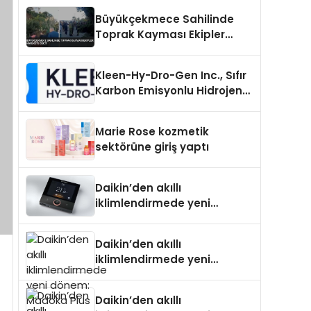
Büyükçekmece Sahilinde
Toprak Kayması Ekipler
Harekete Geçti
Kleen-Hy-Dro-Gen Inc., Sıfır
Karbon Emisyonlu Hidrojen
Isıtma Teknolojisinde ISO ve
TSSA Düzenleyici Onaylarını
Marie Rose kozmetik
Aldı
sektörüne giriş yaptı
Daikin’den akıllı
iklimlendirmede yeni
dönem: Madoka Plus
Türkiye’de
Daikin’den akıllı
iklimlendirmede yeni
dönem: Madoka Plus
Türkiye’de
Daikin’den akıllı