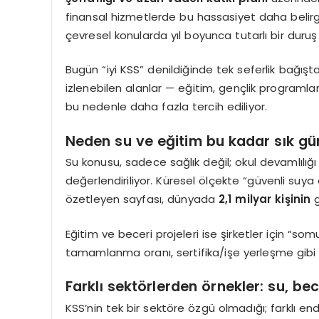
finansal hizmetlerde bu hassasiyet daha belirgin
çevresel konularda yıl boyunca tutarlı bir duruş
Bugün “iyi KSS” denildiğinde tek seferlik bağışt
izlenebilen alanlar — eğitim, gençlik programla
bu nedenle daha fazla tercih ediliyor.
Neden su ve eğitim bu kadar sık g
Su konusu, sadece sağlık değil; okul devamlılığı 
değerlendiriliyor. Küresel ölçekte “güvenli suya 
özetleyen sayfası, dünyada
2,1 milyar kişinin
g
Eğitim ve beceri projeleri ise şirketler için “somu
tamamlanma oranı, sertifika/işe yerleşme gibi m
Farklı sektörlerden örnekler: su, bece
KSS’nin tek bir sektöre özgü olmadığı; farklı endü