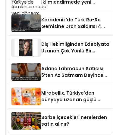
iklimlendirmede yeni
dönem: Madoka Plus
Türkiye’de
Karadeniz’de Türk Ro-Ro
Gemisine Dron Saldırısı 4
Mürettebat Yaralandı
Diş Hekimliğinden Edebiyata
Uzanan Çok Yönlü Bir
Yaşam: Yeşim Şahin Yaman
Adana Lahmacun Satıcısı
5’ten Az Satmam Deyince
Tepki Çekti Belediye
Tezgahı Kaldırdı
Mirabellix, Türkiye’den
dünyaya uzanan güçlü
büyümesini sürdürüyor
Sorbe içecekleri nerelerden
satın alınır?