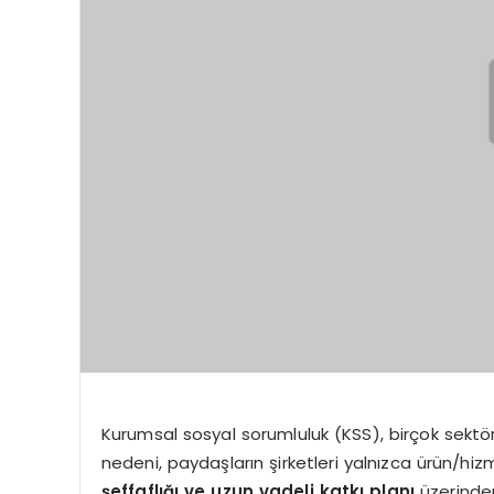
Kurumsal sosyal sorumluluk (KSS), birçok sektör
nedeni, paydaşların şirketleri yalnızca ürün/hi
şeffaflığı ve uzun vadeli katkı planı
üzerinden