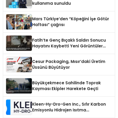
kullanıma sunuldu
Mars Türkiye’den “Köpeğini İşe Götür
Haftası” çağrısı
Fatih’te Genç Bıçaklı Saldırı Sonucu
Hayatını Kaybetti Yeni Görüntüler
Ortaya Çıktı
Cesur Packaging, Mısır’daki Üretim
Üssünü Büyütüyor
Büyükçekmece Sahilinde Toprak
Kayması Ekipler Harekete Geçti
Kleen-Hy-Dro-Gen Inc., Sıfır Karbon
Emisyonlu Hidrojen Isıtma
Teknolojisinde ISO ve TSSA