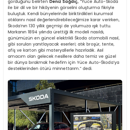
gördüğünü belirten
Deniz Sağdıç,
“Yüce Auto-Škoda
ile bir dil ve bir hikâyenin görselini oluşturma fikriyle
buluştuk. Kendi bünyelerinde biriktirdikleri kurumsal
atıklarını nasıl değerlendirebileceğimize karar verirken,
Škoda’nın 130 yıllık geçmişi de yolumuza ışık tuttu.
Markanın 1894 yılında ürettiği ilk modeli nasıldı,
günümüzün en güncel elektrikli Škoda otomobili nasıl,
gibi soruları yanıtlayacak eserleri; atık broşür, tente,
afiş ve karton gibi materyallerle hazırladık. Asıl
amacım olan gelecek nesillere daha temiz ve güzel
bir dünya bırakmak hedefim için Yüce Auto-Škoda’ya
desteklerinden ötürü minnettarım.” dedi.