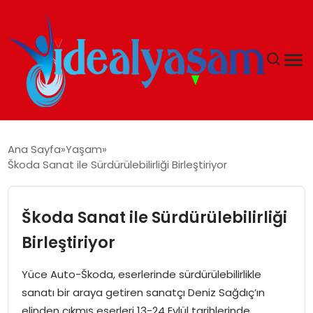
ANASAYFA
Ana Sayfa
Yaşam
Škoda Sanat ile Sürdürülebilirliği Birleştiriyor
GÜNDEM
EKONOMI
Škoda Sanat ile Sürdürülebilirliği
Birleştiriyor
İDEAL YAŞAM
Yüce Auto-Škoda, eserlerinde sürdürülebilirlikle
İDEAL SPOR
sanatı bir araya getiren sanatçı Deniz Sağdıç’ın
elinden çıkmış eserleri 13-24 Eylül tarihlerinde