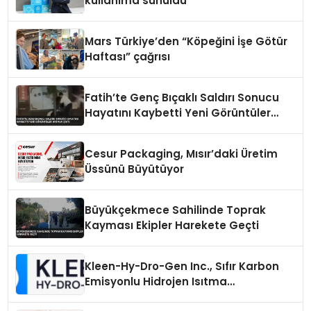
kullanıma sunuldu
Mars Türkiye’den “Köpeğini İşe Götür
Haftası” çağrısı
Fatih’te Genç Bıçaklı Saldırı Sonucu
Hayatını Kaybetti Yeni Görüntüler
Ortaya Çıktı
Cesur Packaging, Mısır’daki Üretim
Üssünü Büyütüyor
Büyükçekmece Sahilinde Toprak
Kayması Ekipler Harekete Geçti
Kleen-Hy-Dro-Gen Inc., Sıfır Karbon
Emisyonlu Hidrojen Isıtma
Teknolojisinde ISO ve TSSA