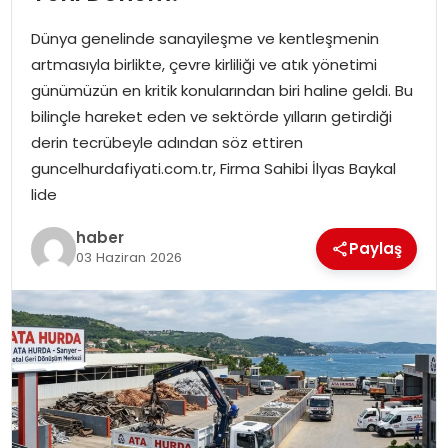
YAŞAM
Dünya genelinde sanayileşme ve kentleşmenin
MAGAZIN
artmasıyla birlikte, çevre kirliliği ve atık yönetimi
günümüzün en kritik konularından biri haline geldi. Bu
SAĞLIK
bilinçle hareket eden ve sektörde yılların getirdiği
derin tecrübeyle adından söz ettiren
SOSYAL HABER
guncelhurdafiyati.com.tr, Firma Sahibi İlyas Baykal
lide
haber
Paylaş
03 Haziran 2026